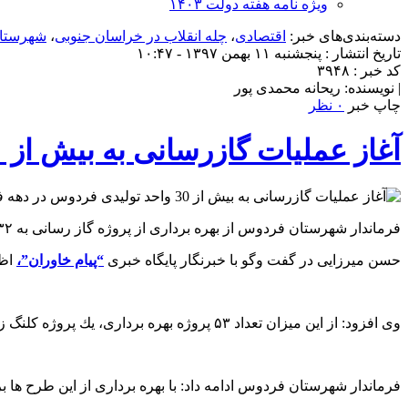
ویژه نامه هفته دولت ۱۴۰۳
دسته‌بندی‌های خبر:
اقتصادی
،
چله انقلاب در خراسان جنوبی
،
شهرستان
تاریخ انتشار : پنجشنبه ۱۱ بهمن ۱۳۹۷ - ۱۰:۴۷
کد خبر : ۳۹۴۸
| نویسنده: ریحانه محمدی پور
چاپ خبر
۰ نظر
آغاز عملیات گازرسانی به بیش از ۳۰ واحد تولیدی فردوس در دهه فجر
فرماندار شهرستان فردوس از بهره برداری از پروژه گاز رسانی به ۳۲ واحد صنعتي و توليدی شهرستان فردوس به مناسبت دهه مبارک فجر خبر داد.
حسن میرزایی در گفت وگو با خبرنگار پایگاه خبری
“پیام خاوران”،
اظهار ک
وی افزود: از این میزان تعداد ۵۳ پروژه بهره برداری، يك پروژه كلنگ زنی و همچنین آغاز عمليات اجرايي يک پروژه نيز انجام می شود که اعتبار هزینه شده برای این پروژه ها بالغ بر ۳۲۳ میلیارد ريال است.
فرماندار شهرستان فردوس ادامه داد: با بهره برداری از این طرح ها برای ۵۲۹ نفر اشتغال پایدار ایجاد و ميانگين جمعيت برخوردار در هر پروژه ۱۲ هزار نفر خو