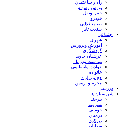
راه و ساختمان
بورس وسهام
حمل ونقل
خودرو
صنایع غذایی
صنعت تایر
اجتماعی
شهری
آموزش وپرورش
گردشگری
عرشیان جاوید
بهداشت ودرمان
حوادث وانتظامی
خانواده
حج و زیارت
محرم و اریعین
ورزشی
شهرستان ها
بیرجند
بشرویه
خوسف
درمیان
زیرکوه
سرایان