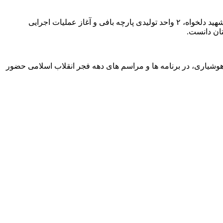
میرزایی بهره برداری از پروژه گازرسانی به ۳۲ واحد صنعتي و توليدی، افتتاح کارخانه فرآوری مواد معدنی باريت فلات، مرکز جامع سلامت شهید دلخواه، ۲ واحد تولیدی پارچه بافی و آغاز عملیات اجرایی
وشیاری، در برنامه ها و مراسم های دهه فجر انقلاب اسلامی حضور