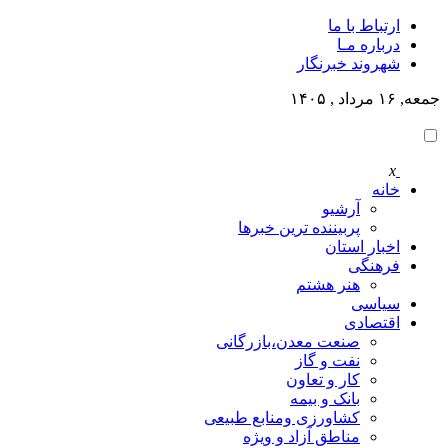
ارتباط با ما
درباره مـا
شهروند خبرنگار
جمعه, ۱۶ مرداد , ۱۴۰۵
x
خانه
آرشیو
پربیننده ترین خبرها
اخبار استان
فرهنگی
هنر هشتم
سیاسی
اقتصادی
صنعت معدن،بازرگانی
نفت و گاز
کار و تعاون
بانک و بیمه
کشاورزی ومنابع طبیعی
مناطق آزاد و ویژه