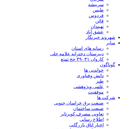
سربیشه
طبس
فردوس
قائن
نهبندان
عشق آباد
شهروند خبرنگار
سایر
رسانه های استان
دبیرستان دخترانه علامه حلی
کاروان ۳۹۰۳۱ حج تمتع
گوناگون
خواندنی ها
دانش وفناوری
طنز
علمی وپژوهشی
موفقیت
شرکت ها
صنعت برق خراسان جنوبی
صنعت ساختمان
تعاونی مصرف کویرتایر
اطلاع رسانی
اخبار اتاق بازرگانی