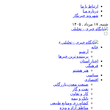
ارتباط با ما
درباره مـا
شهروند خبرنگار
شنبه, ۱۷ مرداد , ۱۴۰۵
x
خانه
آرشیو
پربیننده ترین خبرها
اخبار استان
فرهنگی
هنر هشتم
سیاسی
اقتصادی
صنعت معدن،بازرگانی
نفت و گاز
کار و تعاون
بانک و بیمه
کشاورزی ومنابع طبیعی
مناطق آزاد و ویژه