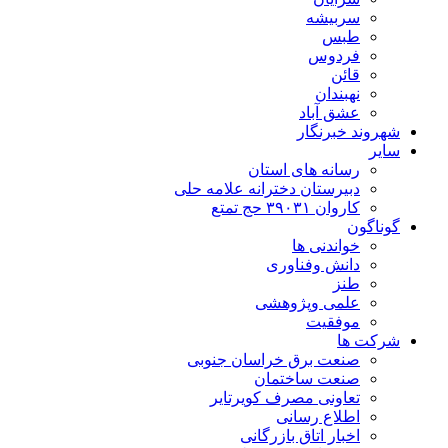
سربیشه
طبس
فردوس
قائن
نهبندان
عشق آباد
شهروند خبرنگار
سایر
رسانه های استان
دبیرستان دخترانه علامه حلی
کاروان ۳۹۰۳۱ حج تمتع
گوناگون
خواندنی ها
دانش وفناوری
طنز
علمی وپژوهشی
موفقیت
شرکت ها
صنعت برق خراسان جنوبی
صنعت ساختمان
تعاونی مصرف کویرتایر
اطلاع رسانی
اخبار اتاق بازرگانی