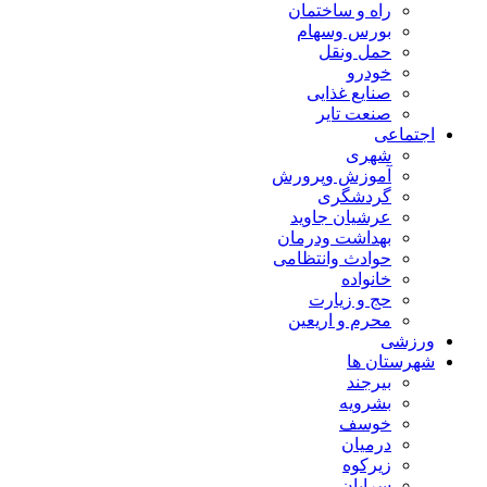
راه و ساختمان
بورس وسهام
حمل ونقل
خودرو
صنایع غذایی
صنعت تایر
اجتماعی
شهری
آموزش وپرورش
گردشگری
عرشیان جاوید
بهداشت ودرمان
حوادث وانتظامی
خانواده
حج و زیارت
محرم و اریعین
ورزشی
شهرستان ها
بیرجند
بشرویه
خوسف
درمیان
زیرکوه
سرایان