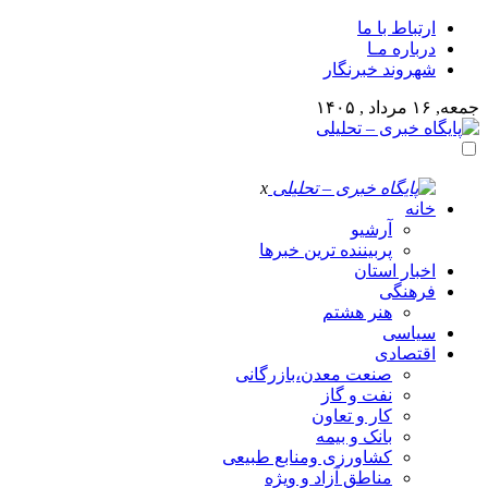
ارتباط با ما
درباره مـا
شهروند خبرنگار
جمعه, ۱۶ مرداد , ۱۴۰۵
x
خانه
آرشیو
پربیننده ترین خبرها
اخبار استان
فرهنگی
هنر هشتم
سیاسی
اقتصادی
صنعت معدن،بازرگانی
نفت و گاز
کار و تعاون
بانک و بیمه
کشاورزی ومنابع طبیعی
مناطق آزاد و ویژه