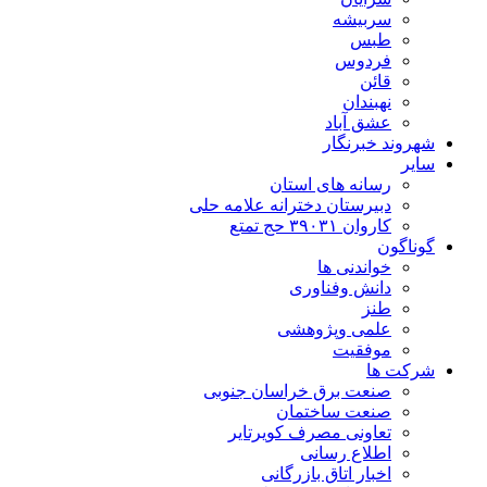
سربیشه
طبس
فردوس
قائن
نهبندان
عشق آباد
شهروند خبرنگار
سایر
رسانه های استان
دبیرستان دخترانه علامه حلی
کاروان ۳۹۰۳۱ حج تمتع
گوناگون
خواندنی ها
دانش وفناوری
طنز
علمی وپژوهشی
موفقیت
شرکت ها
صنعت برق خراسان جنوبی
صنعت ساختمان
تعاونی مصرف کویرتایر
اطلاع رسانی
اخبار اتاق بازرگانی