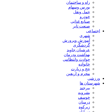
راه و ساختمان
بورس وسهام
حمل ونقل
خودرو
صنایع غذایی
صنعت تایر
اجتماعی
شهری
آموزش وپرورش
گردشگری
عرشیان جاوید
بهداشت ودرمان
حوادث وانتظامی
خانواده
حج و زیارت
محرم و اریعین
ورزشی
شهرستان ها
بیرجند
بشرویه
خوسف
درمیان
زیرکوه
سرایان