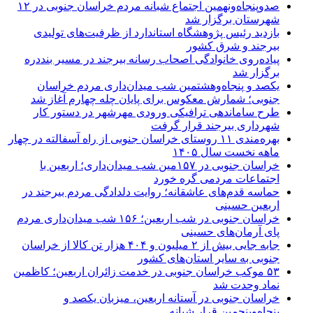
صدوپنجاه‌ونهمین اجتماع شبانه مردم خراسان جنوبی در ۱۲
شهرستان برگزار شد
بازدید رئیس پژوهشگاه استاندارد از ظرفیت‌های تولیدی
بیرجند و شرق کشور
پیاده‌روی خانوادگی اصحاب رسانه بیرجند در مسیر بنددره
برگزار شد
یکصد و پنجاه‌وهشتمین شب میدان‌داری مردم خراسان
جنوبی؛ شمارش معکوس برای پایان چله چهارم آغاز شد
طرح ساماندهی ترافیکی ورودی مهرشهر در دستور کار
شهرداری بیرجند قرار گرفت
بهره‌مندی ۱۱ روستای خراسان جنوبی از راه آسفالته در چهار
ماهه نخست سال ۱۴۰۵
خراسان جنوبی در ۱۵۷مین شب میدان‌داری؛ اربعین با
اجتماعات مردمی گره خورد
حماسه قدم‌های عاشقانه؛ روایت دلدادگی مردم بیرجند در
اربعین حسینی
خراسان جنوبی در شب اربعین؛ ۱۵۶ شب میدان‌داری مردم
پای آرمان‌های حسینی
جابه جایی بیش از ۲ میلیون و ۴۰۴ هزار تن کالا از خراسان
جنوبی به سایر استان‌های کشور
۵۳ موکب خراسان جنوبی در خدمت زائران اربعین؛ کاظمین
نماد وحدت شد
خراسان جنوبی در آستانه اربعین، میزبان یکصد و
پنجاه‌وپنجمین قرار شبانه