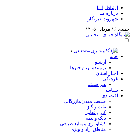
ارتباط با ما
درباره مـا
شهروند خبرنگار
جمعه, ۱۶ مرداد , ۱۴۰۵
x
خانه
آرشیو
پربیننده ترین خبرها
اخبار استان
فرهنگی
هنر هشتم
سیاسی
اقتصادی
صنعت معدن،بازرگانی
نفت و گاز
کار و تعاون
بانک و بیمه
کشاورزی ومنابع طبیعی
مناطق آزاد و ویژه