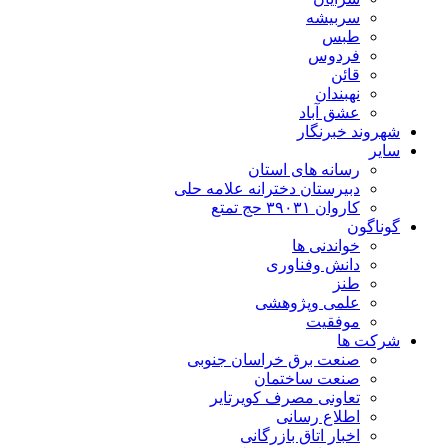
سربیشه
طبس
فردوس
قائن
نهبندان
عشق آباد
شهروند خبرنگار
سایر
رسانه های استان
دبیرستان دخترانه علامه حلی
کاروان ۳۹۰۳۱ حج تمتع
گوناگون
خواندنی ها
دانش وفناوری
طنز
علمی وپژوهشی
موفقیت
شرکت ها
صنعت برق خراسان جنوبی
صنعت ساختمان
تعاونی مصرف کویرتایر
اطلاع رسانی
اخبار اتاق بازرگانی