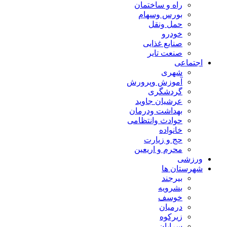
راه و ساختمان
بورس وسهام
حمل ونقل
خودرو
صنایع غذایی
صنعت تایر
اجتماعی
شهری
آموزش وپرورش
گردشگری
عرشیان جاوید
بهداشت ودرمان
حوادث وانتظامی
خانواده
حج و زیارت
محرم و اریعین
ورزشی
شهرستان ها
بیرجند
بشرویه
خوسف
درمیان
زیرکوه
سرایان