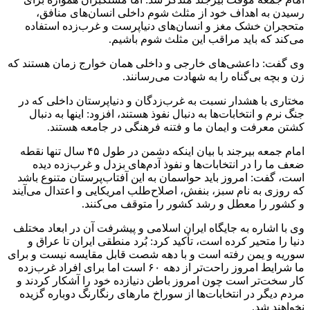
رسیدن به اهداف خود از مثلث شوم داخلی انسان‌های منافق،
متحجران خشک مغز و انسان‌های دنیاپرست و غرب‌زده استفاده
می‌کند که باید مراقب این مثلث شوم باشیم.
وی گفت: داعشی‌های خارجی و داخلی همان خوارج زمان هستند که
زن و بچه بی‌گناه را به شهادت می‌رسانند.
مختاری با هشدار نسبت به غرب‌زدگان و دنیاپرستان داخلی که در
جنگ نرم و انتخابات‌ها به دنبال نفوذ هستند، افزود: اینها به دنبال
کشتن معرفت و ایمان ما و فتنه فرهنگی در جامعه هستند.
امام جمعه بیرجند با بیان اینکه دشمن در طول ۴۵ سال تنها نقطه
ضعف ما را در انتخابات‌ها و نفوذ آدم‌های بزدل و غرب‌زده دیده
است، گفت: امروز باید حواسمان به این آفتاب‌پرستان متنوع باشد
که روزی به نام سبز، بنفش، اصلاح‌طلب امریکایی و اعتدال می‌آیند
و کشور را معطل و رشد کشور را متوقف می‌کنند.
وی با اشاره به جایگاه ایران اسلامی و پیشرفت آن در ابعاد مختلف
دنیا را متحیر کرده است، تأکید کرد: بُرد منطقی ایران تا عراق و
سوریه و یمن رفته است و با دهه شصت قابل مقایسه نیست و برای
ما شرایط امروز راحت‌تر از دهه ۶۰ است اما برای افراد غرب‌زده
کار سخت‌تر است چون امروز باطن دنیازده خود را آشکار کردند و
مردم دیگر در انتخابات‌ها از سوراخ مارهای رنگارنگ دوباره گزیده
نخواهند شد.