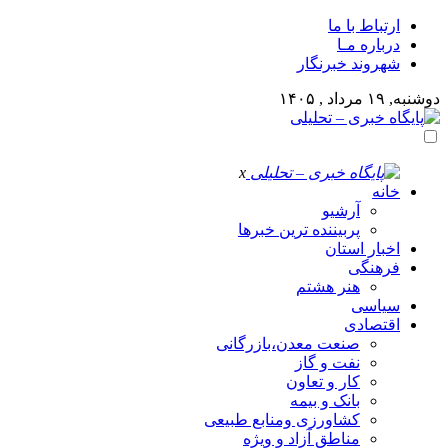
ارتباط با ما
درباره مـا
شهروند خبرنگار
دوشنبه, ۱۹ مرداد , ۱۴۰۵
x
خانه
آرشیو
پربیننده ترین خبرها
اخبار استان
فرهنگی
هنر هشتم
سیاسی
اقتصادی
صنعت معدن،بازرگانی
نفت و گاز
کار و تعاون
بانک و بیمه
کشاورزی ومنابع طبیعی
مناطق آزاد و ویژه