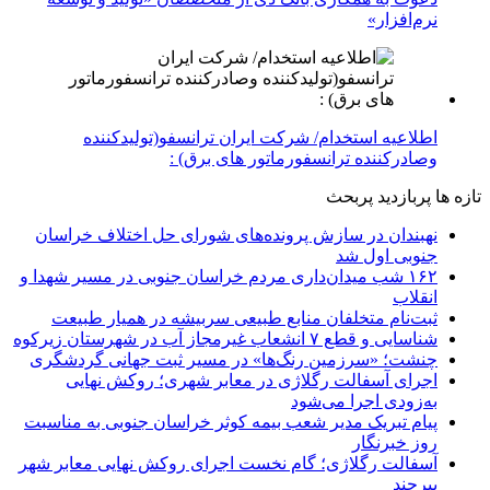
نرم‌افزار»
اطلاعیه استخدام/ شرکت ایران ترانسفو(تولیدکننده
وصادرکننده ترانسفورماتور های برق) :
تازه ها
پربازدید
پربحث
نهبندان در سازش پرونده‌های شورای حل اختلاف خراسان
جنوبی اول شد
۱۶۲ شب میدان‌داری مردم خراسان جنوبی در مسیر شهدا و
انقلاب
ثبت‌نام متخلفان منابع طبیعی سربیشه در همیار طبیعت
شناسایی و قطع ۷ انشعاب غیرمجاز آب در شهرستان زیرکوه
چنشت؛ «سرزمین رنگ‌ها» در مسیر ثبت جهانی گردشگری
اجرای آسفالت رگلاژی در معابر شهری؛ روکش نهایی
به‌زودی اجرا می‌شود
پیام تبریک مدیر شعب بیمه کوثر خراسان جنوبی به مناسبت
روز خبرنگار
آسفالت رگلاژی؛ گام نخست اجرای روکش نهایی معابر شهر
بیرجند