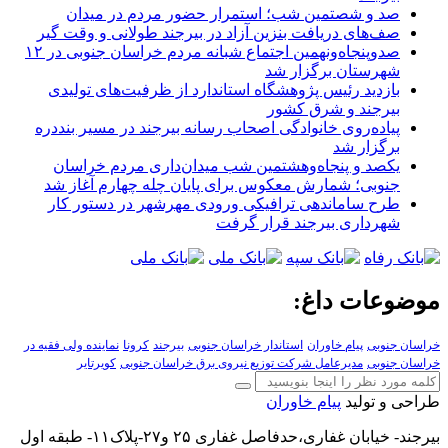
صد و شصتمین شب؛ استمرار حضور مردم در میدان
صف‌های دریافت بنزین آزاد در بیرجند طولانی و وقت گیر
صدوپنجاه‌ونهمین اجتماع شبانه مردم خراسان جنوبی در ۱۲
شهرستان برگزار شد
بازدید رئیس پژوهشگاه استاندارد از ظرفیت‌های تولیدی
بیرجند و شرق کشور
پیاده‌روی خانوادگی اصحاب رسانه بیرجند در مسیر بنددره
برگزار شد
یکصد و پنجاه‌وهشتمین شب میدان‌داری مردم خراسان
جنوبی؛ شمارش معکوس برای پایان چله چهارم آغاز شد
طرح ساماندهی ترافیکی ورودی مهرشهر در دستور کار
شهرداری بیرجند قرار گرفت
موضوعات داغ:
خراسان جنوبی
پیام خاوران
استاندار خراسان جنوبی
بیرجند
کرونا
نماینده ولی فقیه در
خراسان جنوبی
مدیرعامل شرکت توزیع نیروی برق خراسان جنوبی
کویرتایر
طراحی و تولید
پیام خاوران
بیرجند- خیابان غفاری،حدفاصل غفاری ۲۵ و۲۷-پلاک۱۱- طبقه اول