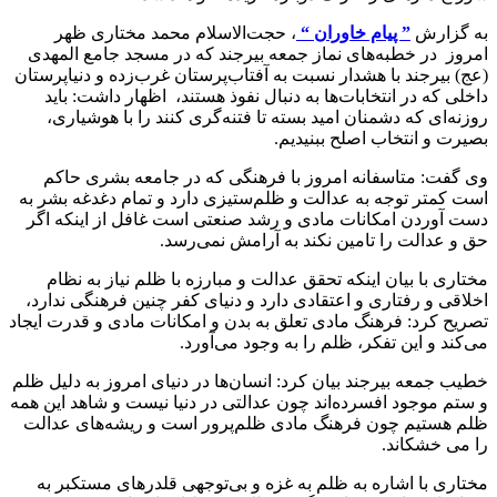
به گزارش
” پیام خاوران “
، حجت‌الاسلام محمد مختاری ظهر
امروز در خطبه‌های نماز جمعه بیرجند که در مسجد جامع المهدی
(عج) بیرجند با هشدار نسبت به آفتاب‌پرستان غرب‌زده و دنیاپرستان
داخلی که در انتخابات‌ها به دنبال نفوذ هستند، اظهار داشت: باید
روزنه‌ای که دشمنان امید بسته تا فتنه‌گری کنند را با هوشیاری،
بصیرت و انتخاب اصلح ببنیدیم.
وی گفت: متاسفانه امروز با فرهنگی که در جامعه بشری حاکم
است کمتر توجه به عدالت و ظلم‌ستیزی دارد و تمام دغدغه بشر به
دست آوردن امکانات مادی و رشد صنعتی است غافل از اینکه اگر
حق و عدالت را تامین نکند به آرامش نمی‌رسد.
مختاری با بیان اینکه تحقق عدالت و مبارزه با ظلم نیاز به نظام
اخلاقی و رفتاری و اعتقادی دارد و دنیای کفر چنین فرهنگی ندارد،
تصریح کرد: فرهنگ مادی تعلق به بدن و امکانات مادی و قدرت ایجاد
می‌کند و این تفکر، ظلم را به وجود می‌آورد.
خطیب جمعه بیرجند بیان کرد: انسان‌ها در دنیای امروز به دلیل ظلم
و ستم موجود افسرده‌اند چون عدالتی در دنیا نیست و شاهد این همه
ظلم هستیم چون فرهنگ مادی ظلم‌پرور است و ریشه‌های عدالت
را می خشکاند.
مختاری با اشاره به ظلم به غزه و بی‌توجهی قلدرهای مستکبر به