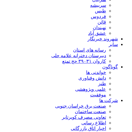
سربیشه
طبس
فردوس
قائن
نهبندان
عشق آباد
شهروند خبرنگار
سایر
رسانه های استان
دبیرستان دخترانه علامه حلی
کاروان ۳۹۰۳۱ حج تمتع
گوناگون
خواندنی ها
دانش وفناوری
طنز
علمی وپژوهشی
موفقیت
شرکت ها
صنعت برق خراسان جنوبی
صنعت ساختمان
تعاونی مصرف کویرتایر
اطلاع رسانی
اخبار اتاق بازرگانی