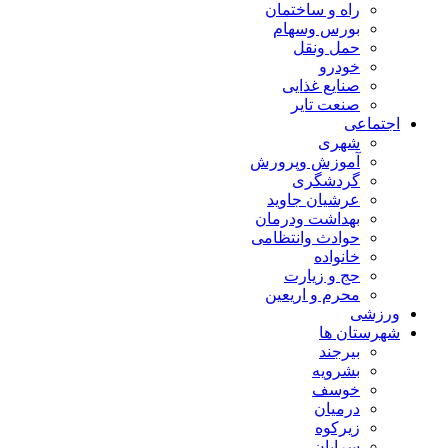
راه و ساختمان
بورس وسهام
حمل ونقل
خودرو
صنایع غذایی
صنعت تایر
اجتماعی
شهری
آموزش وپرورش
گردشگری
عرشیان جاوید
بهداشت ودرمان
حوادث وانتظامی
خانواده
حج و زیارت
محرم و اریعین
ورزشی
شهرستان ها
بیرجند
بشرویه
خوسف
درمیان
زیرکوه
سرایان