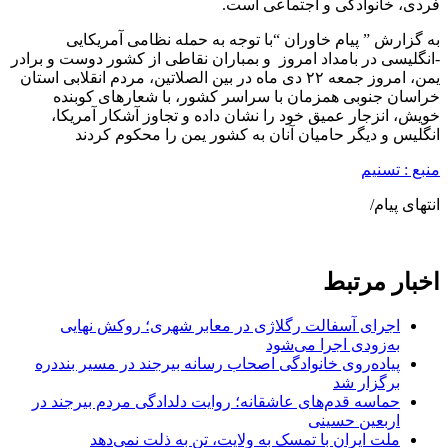
فردی، خانوادگی و اجتماعی است.
به گزارش ” پیام خاوران “با توجه به حمله نظامی آمریکایی
-انگلیسی در بامداد امروز و بمباران نقاطی از کشور دوست و برادر
یمن، امروز جمعه ۲۲ دی ماه در بین الصلاتین، مردم انقلابی استان
خراسان جنوبی همزمان با سراسر کشور، با شعارهای کوبنده
خویش، انزجار عمیق خود را نشان داده و تجاوز آشکار آمریکا،
انگلیس و دیگر حامیان آنان به کشور یمن را محکوم کردند
منبع : تسنیم
انتهای پیام/
اخبار مرتبط
اجرای آسفالت رگلاژی در معابر شهری؛ روکش نهایی
به‌زودی اجرا می‌شود
پیاده‌روی خانوادگی اصحاب رسانه بیرجند در مسیر بنددره
برگزار شد
حماسه قدم‌های عاشقانه؛ روایت دلدادگی مردم بیرجند در
اربعین حسینی
ملت ایران با تمسک به ولایت، تن به ذلت نمی‌دهد