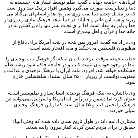
فریادهای جامعه جهانی، گفت: ظلم توسط انسان‌های چسبیده به
دنیا و دنیاپرست صورت می‌گیرد وهمین افراد نزدیک صد روز است
که در مقابل چشم دنیا بمب روی سر بچه‌ها و انسانهای بی‌گناه می
ریزند و همه این ظلم و جنایات در دنیا نتیجه فرهنگ مادی و دوری از
خدا و باور به معاد است لذا برای نجات بشر تنها راه برگشتن به در
خانه خدا و قرآن و اهل بیت(ع) است.
وی در ادامه گفت: امروز یمن پنجه در پنجه آمریکا برای دفاع از
مظلومان فلسطین می‌جنگند و مایه افتخار شده است
خطیب جمعه موقت بیرجند با بیان اینکه اگر فرهنگ ناب توحیدی را
ابتدا در وجود خودمان تثبیت کنیم و در جامعه حاکم شود ریشه ظلم
خشکانده خواهد شد، افزود: ملت ایران با فرهنگ توحیدی و عدالت و
معنویت توانست از زیربار ۲۵۰۰ سال استبداد شاهنشاهی خارج
شود.
وی با اشاره به اینکه فرهنگ توحیدی انسان‌ساز و ظلم‌ستیز است،
عنوان کرد: اما دشمن و در رأس آن امریکا و اسراییل نمی‌توانند این
فرهنگ را تحمل کنند و ۴۵ سال است که از این فرهنگ توحیدی
سیلی خوردند.
مختاری ادامه داد: در طول تاریخ نشان داده شده که وقتی انبیاء
حقایق را برای مردم تبیین کردند کفار بیرون رانده شدند.
امام جمعه موقت بیرجند متذکر شد: اما مستکبران همواره برای