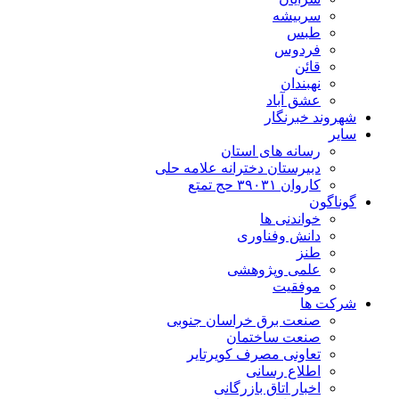
سربیشه
طبس
فردوس
قائن
نهبندان
عشق آباد
شهروند خبرنگار
سایر
رسانه های استان
دبیرستان دخترانه علامه حلی
کاروان ۳۹۰۳۱ حج تمتع
گوناگون
خواندنی ها
دانش وفناوری
طنز
علمی وپژوهشی
موفقیت
شرکت ها
صنعت برق خراسان جنوبی
صنعت ساختمان
تعاونی مصرف کویرتایر
اطلاع رسانی
اخبار اتاق بازرگانی