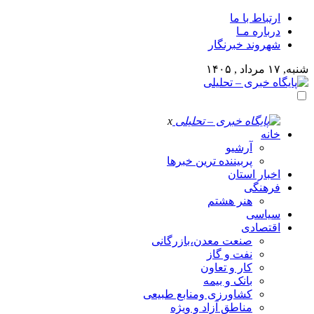
ارتباط با ما
درباره مـا
شهروند خبرنگار
شنبه, ۱۷ مرداد , ۱۴۰۵
x
خانه
آرشیو
پربیننده ترین خبرها
اخبار استان
فرهنگی
هنر هشتم
سیاسی
اقتصادی
صنعت معدن،بازرگانی
نفت و گاز
کار و تعاون
بانک و بیمه
کشاورزی ومنابع طبیعی
مناطق آزاد و ویژه