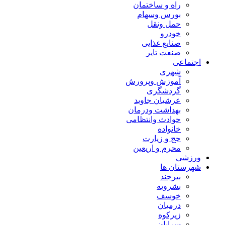
راه و ساختمان
بورس وسهام
حمل ونقل
خودرو
صنایع غذایی
صنعت تایر
اجتماعی
شهری
آموزش وپرورش
گردشگری
عرشیان جاوید
بهداشت ودرمان
حوادث وانتظامی
خانواده
حج و زیارت
محرم و اریعین
ورزشی
شهرستان ها
بیرجند
بشرویه
خوسف
درمیان
زیرکوه
سرایان