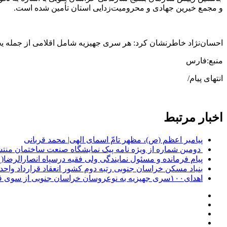
و مجمع خیرین جهادی و محرومیت‌زدایی استان تأمین شده است.
احسان‌نژاد خاطرنشان کرد: هر سری جهیزیه شامل اقلامی از جمله 
منبع:فارس
انتهای پیام/
اخبار مرتبط
پیامبر اعظم (ص)، مظهر تامّ اسمای الهی| محمد قربانی
دومین شماره از ویژه نامه پیک نمایشگاه صنعت ساختمان منت
پیام فرمانده و مسئول نمایندگی ولی فقیه درسپاه انصارالرض
بنیاد مسکن خراسان جنوبی رتبه دوم کشور انعقاد قرارداد و
اهدای۱۰۰سری جهیزیه به نوعروسان خراسان جنوبی از سوی قرارگاه عملیاتی شهید ناصری + تصاویر