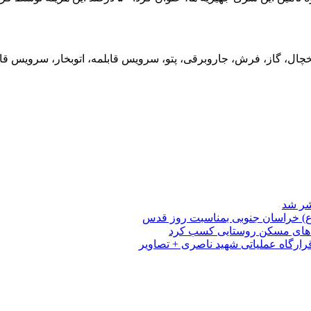
یخچال، گاز، فرش، جاروبرقی، پتو، سرویس قابلمه، اتوبخار، سرویس
شر شد
ا(ع) خراسان جنوبی بمناسبت روز قدس
احدهای مسکن روستایی کسب کرد