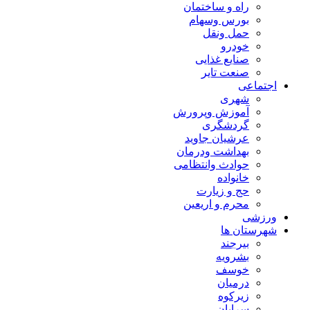
راه و ساختمان
بورس وسهام
حمل ونقل
خودرو
صنایع غذایی
صنعت تایر
اجتماعی
شهری
آموزش وپرورش
گردشگری
عرشیان جاوید
بهداشت ودرمان
حوادث وانتظامی
خانواده
حج و زیارت
محرم و اریعین
ورزشی
شهرستان ها
بیرجند
بشرویه
خوسف
درمیان
زیرکوه
سرایان