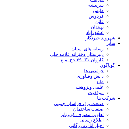
سربیشه
طبس
فردوس
قائن
نهبندان
عشق آباد
شهروند خبرنگار
سایر
رسانه های استان
دبیرستان دخترانه علامه حلی
کاروان ۳۹۰۳۱ حج تمتع
گوناگون
خواندنی ها
دانش وفناوری
طنز
علمی وپژوهشی
موفقیت
شرکت ها
صنعت برق خراسان جنوبی
صنعت ساختمان
تعاونی مصرف کویرتایر
اطلاع رسانی
اخبار اتاق بازرگانی