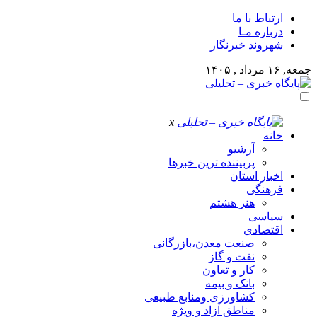
ارتباط با ما
درباره مـا
شهروند خبرنگار
جمعه, ۱۶ مرداد , ۱۴۰۵
x
خانه
آرشیو
پربیننده ترین خبرها
اخبار استان
فرهنگی
هنر هشتم
سیاسی
اقتصادی
صنعت معدن،بازرگانی
نفت و گاز
کار و تعاون
بانک و بیمه
کشاورزی ومنابع طبیعی
مناطق آزاد و ویژه