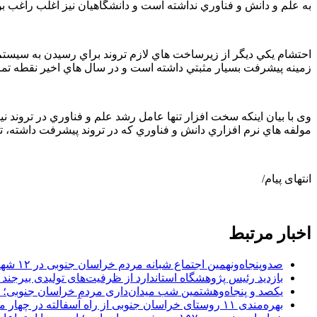
به علم و دانش و فناوري نداشته است و دانشگاهيان نيز اغلب راغب بود
احتشام يكي ديگر از زيرساخت هاي لازم تروند براي رسيدن به سيستم
زمينه پيشرفت بسيار مثبتي داشته است و در سال هاي اخير نقطه ت
وی با بیان اینکه سخت افزار تنها عامل رشد علم و فناوري در تروند ن
مولفه هاي نرم افزاري دانش و فناوري كه در تروند پيشرفت داشته، ت
انتهای پیام/
اخبار مرتبط
صدوپنجاه‌ونهمین اجتماع شبانه مردم خراسان جنوبی در ۱۲ شهرستان برگزار شد
بازدید رئیس پژوهشگاه استاندارد از ظرفیت‌های تولیدی بیرجن
یکصد و پنجاه‌وهشتمین شب میدان‌داری مردم خراسان جنوبی؛ 
بهره‌مندی ۱۱ روستای خراسان جنوبی از راه آسفالته در چهار ماهه نخست سال ۱۴۰۵