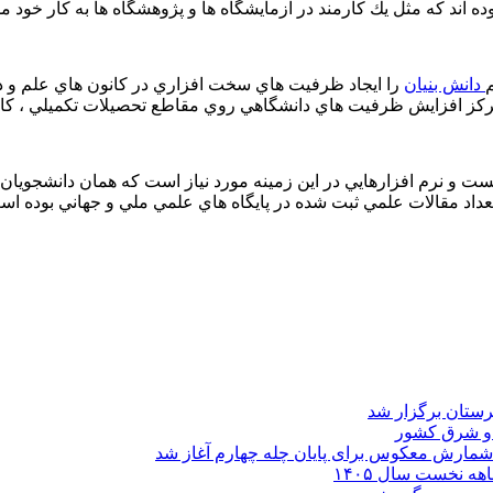
ه اند كه مثل يك كارمند در آزمايشگاه ها و پژوهشگاه ها به كار خود م
دانش بنيان
را ايجاد ظرفيت هاي سخت افزاري در كانون هاي علم و د
مركز افزايش ظرفيت هاي دانشگاهي روي مقاطع تحصيلات تكميلي ، كا
يست و نرم افزارهايي در اين زمينه مورد نياز است كه همان دانشجويان
عداد مقالات علمي ثبت شده در پايگاه هاي علمي ملي و جهاني بوده اس
د و شرق کشور
شمارش معکوس برای پایان چله چهارم آغاز شد