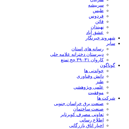
سربیشه
طبس
فردوس
قائن
نهبندان
عشق آباد
شهروند خبرنگار
سایر
رسانه های استان
دبیرستان دخترانه علامه حلی
کاروان ۳۹۰۳۱ حج تمتع
گوناگون
خواندنی ها
دانش وفناوری
طنز
علمی وپژوهشی
موفقیت
شرکت ها
صنعت برق خراسان جنوبی
صنعت ساختمان
تعاونی مصرف کویرتایر
اطلاع رسانی
اخبار اتاق بازرگانی