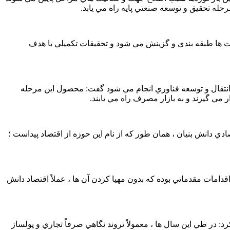
ه تحقيق و توسعه صنعتي پايه راه مي يابد.
يت ها طبقه بندي و گزينش مي شود و تحقيقات تكميلي با هدف
نتقال و توسعه فناوري انجام مي شود گفت: محصول اين مرحله
ي گيرند و به بازار مصرف راه مي يابند.
ي دانش بنيان ، همان طور كه از نام اين حوزه از اقتصاد پيداست ؛
دامات مقدماتي بوده كه بدون مهيا كردن آن ها ، عملاً اقتصاد دانش
د: در طي اين سال ها ، معمولاً تروند نگاهي صرفاً تجاري و پولساز