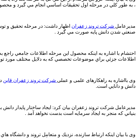
، به طور كلي در مرحله اول تحقيقات اساسي انجام مي گيرد و محصو
مدیرعامل
شرکت تروند زعفران
اظهار داشت: در مرحله تحقيق و توسع
صنعتي شدن دانش پايه صورت مي گيرد .
احتشام با اشاره به اینکه محصول اين مرحله اطلاعات جامعي راجع 
اطلاعات جزئي براي موضوعات تخصصي كه به دلايل مختلف مورد توجه در
وی بااشاره به راهکارهای علمی و عملی
شرکت تروند زعفران قاین
در
دانش و دانايي است.
مدیرعامل شرکت تروند زعفران بیان کرد: ايجاد ساختار پايدار دانش بن
بنياني كه منجر به ايجاد سرمايه است بدست نخواهد آمد .
وی با بیان اینکه ارتباط سازنده، نزديك و متعامل تروند و دانشگاه ها