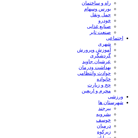
راه و ساختمان
بورس وسهام
حمل ونقل
خودرو
صنایع غذایی
صنعت تایر
اجتماعی
شهری
آموزش وپرورش
گردشگری
عرشیان جاوید
بهداشت ودرمان
حوادث وانتظامی
خانواده
حج و زیارت
محرم و اریعین
ورزشی
شهرستان ها
بیرجند
بشرویه
خوسف
درمیان
زیرکوه
سرایان