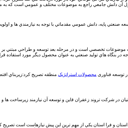
ل آن دانش جامعي راجع به موضوعات مختلف و عمومي است كه به مرحل
ه صنعتي پايه، دانش عمومي مقدماتي با توجه به نيازمندي ها و اولو
به موضوعات تخصصي است و در مرحله بعد توسعه و طراحي مبتني بر ا
 بنگاه هاي توليد صنعتي به عنوان محصول ديگر مورد استفاده قرار م
 توسعه فناوری
محصولات استراتژیک
منطقه تصریح کرد:زيربناي اقتصاد
يان در شركت تروند زعفران قاين و توسعه آن نيازمند زيرساخت ها و اق
ي استان و فرا استان يكي از مهم ترين اين پيش نيازهاست است تصریح کر