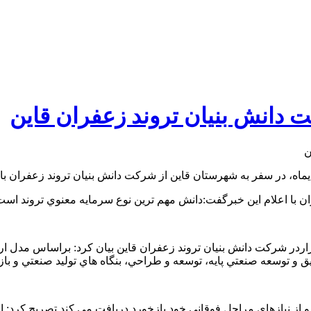
 دانش بنیان تروند زعفران قاین
 با اعلام این خبرگفت:دانش مهم ترين نوع سرمايه معنوي تروند است
قيق و توسعه صنعتي پايه، توسعه و طراحي، بنگاه هاي توليد صنعتي و 
ته و از نيازهاي مراحل فوقاني خود بازخورد دريافت مي كند تصریح کرد