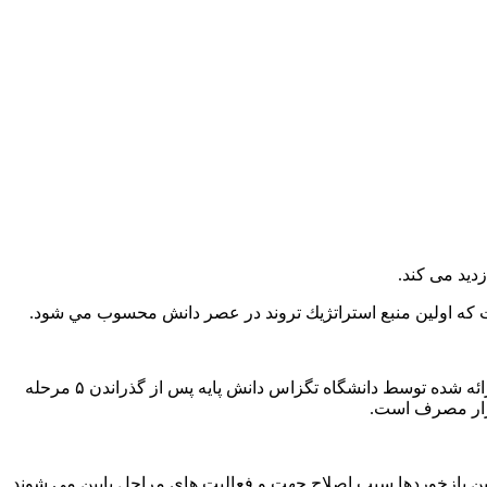
 كه اولين منبع استراتژيك تروند در عصر دانش محسوب مي شود.
بااشاره به مدل راهيابي نوآوري فناورانه به بازاردر شركت دانش بنيان تروند زعفران قاين بیان کرد: براساس مدل ارائه شده توسط دانشگاه تگزاس دانش پايه پس از گذراندن ۵ مرحله
بازار مصرف است.
: اين بازخوردها سبب اصلاح جهت و فعاليت هاي مراحل پايين مي شوند