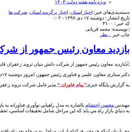
ویژه نامه هفته دولت ۱۴۰۳
دسته‌بندی‌های خبر:
اخبار استان
،
اخبار برگزیده استان
،
شرکت ها
تاریخ انتشار : دوشنبه ۱۷ دی ۱۳۹۷ - ۰:۰۲
کد خبر : ۳۱۰۰
| نویسنده: محمد قربانی
چاپ خبر
۰ نظر
بازدید معاون رئیس جمهور از شرکت
دکتر ستاری معاون علمی و فناوری رئیس جمهور، امروز دوشنبه ۱۷دیماه، در سفر به شهرستان قاین از شرکت دانش بنیان تروند زعفران بازدید می کند.
به گزارش پایگاه خبری
” پیام خاوران “
مدیرعامل شرکت تروند زعفران
مهندس
محسن احتشام
به دنياي بازار راه مي يابد كه اين مراحل شامل تحقيقات اساسي، تح
وی با بیان اینکه خروجي هركدام از اين مراحل به مرحله بعد راه ياف