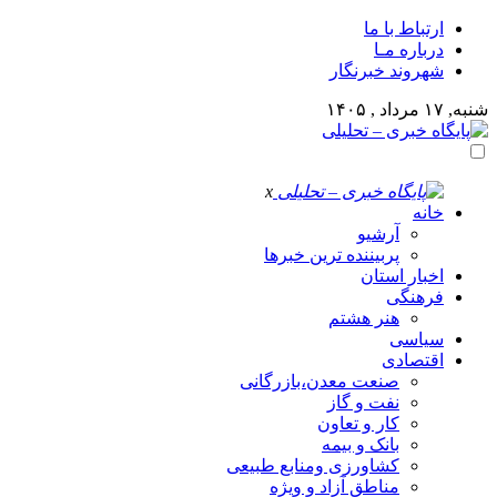
ارتباط با ما
درباره مـا
شهروند خبرنگار
شنبه, ۱۷ مرداد , ۱۴۰۵
x
خانه
آرشیو
پربیننده ترین خبرها
اخبار استان
فرهنگی
هنر هشتم
سیاسی
اقتصادی
صنعت معدن،بازرگانی
نفت و گاز
کار و تعاون
بانک و بیمه
کشاورزی ومنابع طبیعی
مناطق آزاد و ویژه