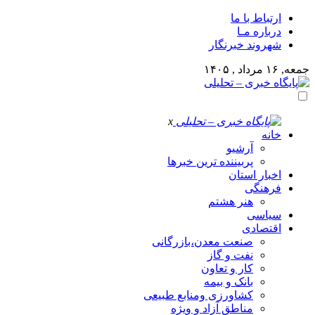
ارتباط با ما
درباره مـا
شهروند خبرنگار
جمعه, ۱۶ مرداد , ۱۴۰۵
x
خانه
آرشیو
پربیننده ترین خبرها
اخبار استان
فرهنگی
هنر هشتم
سیاسی
اقتصادی
صنعت معدن،بازرگانی
نفت و گاز
کار و تعاون
بانک و بیمه
کشاورزی ومنابع طبیعی
مناطق آزاد و ویژه