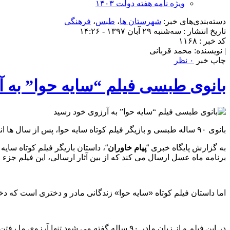
ویژه نامه هفته دولت ۱۴۰۳
دسته‌بندی‌های خبر:
شهرستان ها
،
طبس
،
فرهنگی
تاریخ انتشار : سه‌شنبه ۲۹ آبان ۱۳۹۷ - ۱۴:۲۶
کد خبر : ۱۱۶۸
| نویسنده: محمد قربانی
چاپ خبر
۰ نظر
بانوی طبسی فیلم “سایه حوا” به 
بانوی ۹۰ ساله طبسی و بازیگر فیلم کوتاه سایه حوا، پس از سال ها انتظار به آرزوی دیرینه خود «زیارت مرقد مطهر امام حسین علیه السلام» رسید.
به گزارش پایگاه خبری “
پیام خاوران
“، داستان بازیگر فیلم کوتاه سا
برنامه ماه عسل ارسال می کند که از بین آثار ارسالی، این فیلم جزء ٢٨ اثر مرحله داوری مردمی قرار می گیرد.
اما داستان فیلم کوتاه «سایه حوا» زندگانی مادر و دختری است که دختر در زلزله سال ٥٧ طبس دچار معلولیت و ضایعه نخاعی می شود و مادر در این سال ها 
در این فیلم و از زبان مادر ٩٠ ساله گفته می شود تنها آرزوی ما رفتن به کربلا و زیارت مرقد مطهر امام حسین علیه السلام است.