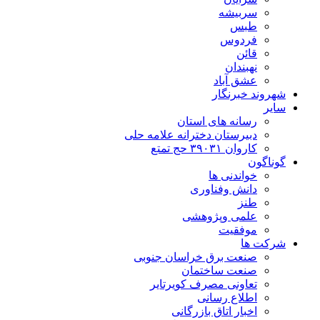
سربیشه
طبس
فردوس
قائن
نهبندان
عشق آباد
شهروند خبرنگار
سایر
رسانه های استان
دبیرستان دخترانه علامه حلی
کاروان ۳۹۰۳۱ حج تمتع
گوناگون
خواندنی ها
دانش وفناوری
طنز
علمی وپژوهشی
موفقیت
شرکت ها
صنعت برق خراسان جنوبی
صنعت ساختمان
تعاونی مصرف کویرتایر
اطلاع رسانی
اخبار اتاق بازرگانی