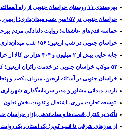
بهره‌مندی ۱۱ روستای خراسان جنوبی از راه آسفالته در چهار ماهه نخست سال ۱۴۰۵
خراسان جنوبی در ۱۵۷مین شب میدان‌داری؛ اربعین با اجتماعات مردمی گره خورد
حماسه قدم‌های عاشقانه؛ روایت دلدادگی مردم بیرجن
خراسان جنوبی در شب اربعین؛ ۱۵۶ شب میدان‌داری مردم پای آرمان‌های حسینی
جابه جایی بیش از ۲ میلیون و ۴۰۴ هزار تن کالا از خراسان جنوبی به سایر استان‌های کشور
۵۳ موکب خراسان جنوبی در خدمت زائران اربعین؛ کاظمین نماد وحدت شد
خراسان جنوبی در آستانه اربعین، میزبان یکصد و پنجاه
بازدید میدانی مشاور و مدیر سرمایه‌گذاری شهرداری
توسعه تجارت مرزی، اشتغال و تقویت بخش تعاون
تأکید بر کنترل قیمت‌ها و ساماندهی بازار خراسان جن
از مرزهای شرقی تا قلب کویر؛ یک استان، یک روایت