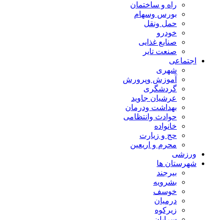
راه و ساختمان
بورس وسهام
حمل ونقل
خودرو
صنایع غذایی
صنعت تایر
اجتماعی
شهری
آموزش وپرورش
گردشگری
عرشیان جاوید
بهداشت ودرمان
حوادث وانتظامی
خانواده
حج و زیارت
محرم و اریعین
ورزشی
شهرستان ها
بیرجند
بشرویه
خوسف
درمیان
زیرکوه
سرایان