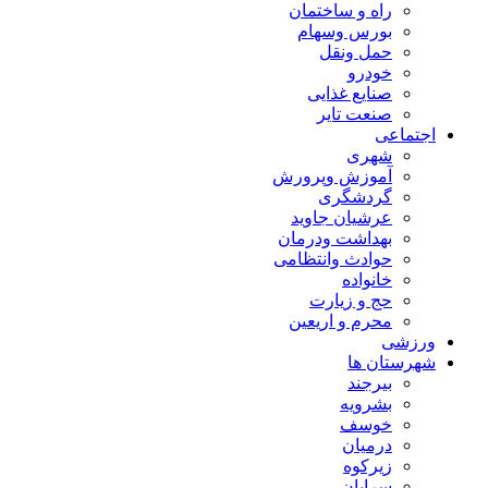
راه و ساختمان
بورس وسهام
حمل ونقل
خودرو
صنایع غذایی
صنعت تایر
اجتماعی
شهری
آموزش وپرورش
گردشگری
عرشیان جاوید
بهداشت ودرمان
حوادث وانتظامی
خانواده
حج و زیارت
محرم و اریعین
ورزشی
شهرستان ها
بیرجند
بشرویه
خوسف
درمیان
زیرکوه
سرایان