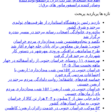
اطلاعیه استخدام/ شرکت ایران ترانسفو(تولیدکننده
وصادرکننده ترانسفورماتور های برق) :
تازه ها
پربازدید
پربحث
بازدید رئیس پژوهشگاه استاندارد از ظرفیت‌های تولیدی
بیرجند و شرق کشور
پیاده‌روی خانوادگی اصحاب رسانه بیرجند در مسیر بنددره
برگزار شد
یکصد و پنجاه‌وهشتمین شب میدان‌داری مردم خراسان
جنوبی؛ شمارش معکوس برای پایان چله چهارم آغاز شد
طرح ساماندهی ترافیکی ورودی مهرشهر در دستور کار
شهرداری بیرجند قرار گرفت
بهره‌مندی ۱۱ روستای خراسان جنوبی از راه آسفالته در چهار
ماهه نخست سال ۱۴۰۵
خراسان جنوبی در ۱۵۷مین شب میدان‌داری؛ اربعین با
اجتماعات مردمی گره خورد
حماسه قدم‌های عاشقانه؛ روایت دلدادگی مردم بیرجند در
اربعین حسینی
خراسان جنوبی در شب اربعین؛ ۱۵۶ شب میدان‌داری مردم
پای آرمان‌های حسینی
جابه جایی بیش از ۲ میلیون و ۴۰۴ هزار تن کالا از خراسان
جنوبی به سایر استان‌های کشور
۵۳ موکب خراسان جنوبی در خدمت زائران اربعین؛ کاظمین