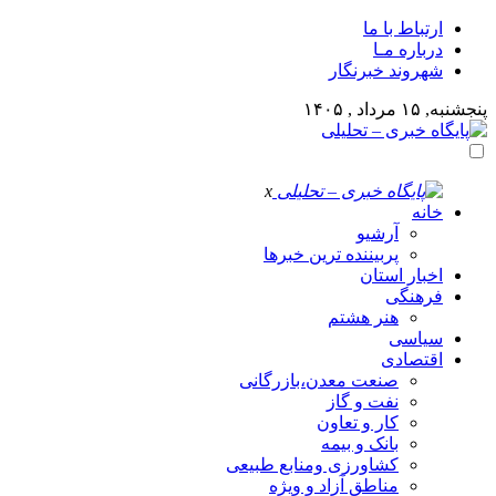
ارتباط با ما
درباره مـا
شهروند خبرنگار
پنجشنبه, ۱۵ مرداد , ۱۴۰۵
x
خانه
آرشیو
پربیننده ترین خبرها
اخبار استان
فرهنگی
هنر هشتم
سیاسی
اقتصادی
صنعت معدن،بازرگانی
نفت و گاز
کار و تعاون
بانک و بیمه
کشاورزی ومنابع طبیعی
مناطق آزاد و ویژه