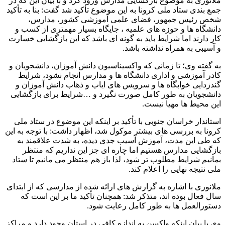
ملانوری به موضوع بازگشایی مدارس ورود کرد و با بیان این که در
جمع بندی ستاد ملی کرونا به این موضوع تأکید شد گفت: بنا به تأکید
شخص رئیس جمهور، فضای علمی آموزشی کشور، مدارس،
دانشگاه ها و حوزه های علمیه ، جایگاه بسیار مهمتری از کسب و
کار دارند اما شرایط باید به گونه ای باشد که این بازگشایی خسارت
و آسیبی به همراه نداشته باشد.
به گفته وی؛ تا زمانی که واکسیناسیون دانش آموزان، دانشجویان و
کادر آموزشی و اداری دانشگاه ها و مدارس انجام نشود، شرایط
گندزدایی خوابگاه ها و سرویس های ایاب و ذهاب دانش آموزان و
دانشجویان به طور کامل صورت نگیرد و …شرایط برای بازگشایی
این محیط ها مهیا نیست.
استاندار خراسان جنوبی با تأکید بر اینکه این موضوع در ستاد ملی
کرونا به بررسی های بیشتر موکول شد، اظهار داشت: با توجه به این
که طی این مدت، آموزش آسیب جدی دیده، به شدت علاقمند به
بازگشایی مدارس هستیم اما چاره ای جز این نداریم که منتظر
بمانیم شرایط مطلوب تر شود، لذا باز هم منتظر می مانیم تا ستاد
ملی نتیجه نهایی را اعلام کند.
ملانوری با اشاره به گزارش های ارائه شده از مدارسی که از ابتدای
سال فعال بوده اند، متذکر شد: همچنان تأکید ما بر این است که
دستورالعمل ها به طور کامل رعایت شود.
وی با بیان اینکه واکسن به اندازه کافی در استان وجود دارد و مراکز