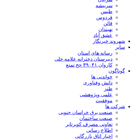
سربیشه
طبس
فردوس
قائن
نهبندان
عشق آباد
شهروند خبرنگار
سایر
رسانه های استان
دبیرستان دخترانه علامه حلی
کاروان ۳۹۰۳۱ حج تمتع
گوناگون
خواندنی ها
دانش وفناوری
طنز
علمی وپژوهشی
موفقیت
شرکت ها
صنعت برق خراسان جنوبی
صنعت ساختمان
تعاونی مصرف کویرتایر
اطلاع رسانی
اخبار اتاق بازرگانی