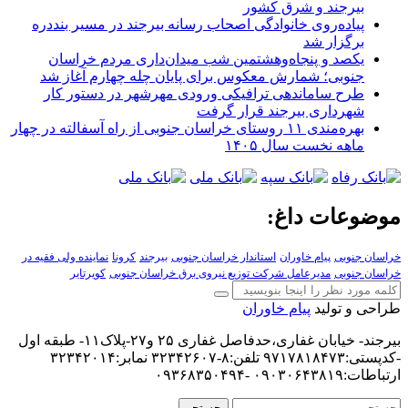
بیرجند و شرق کشور
پیاده‌روی خانوادگی اصحاب رسانه بیرجند در مسیر بنددره
برگزار شد
یکصد و پنجاه‌وهشتمین شب میدان‌داری مردم خراسان
جنوبی؛ شمارش معکوس برای پایان چله چهارم آغاز شد
طرح ساماندهی ترافیکی ورودی مهرشهر در دستور کار
شهرداری بیرجند قرار گرفت
بهره‌مندی ۱۱ روستای خراسان جنوبی از راه آسفالته در چهار
ماهه نخست سال ۱۴۰۵
موضوعات داغ:
خراسان جنوبی
پیام خاوران
استاندار خراسان جنوبی
بیرجند
کرونا
نماینده ولی فقیه در
خراسان جنوبی
مدیرعامل شرکت توزیع نیروی برق خراسان جنوبی
کویرتایر
طراحی و تولید
پیام خاوران
بیرجند- خیابان غفاری،حدفاصل غفاری ۲۵ و۲۷-پلاک۱۱- طبقه اول
-کدپستی:۹۷۱۷۸۱۸۴۷۳ تلفن:۸-۳۲۳۴۲۶۰۷ نمابر:۳۲۳۴۲۰۱۴
ارتباطات:۰۹۰۳۰۶۴۳۸۱۹ -۰۹۳۶۸۳۵۰۴۹۴
جستجو