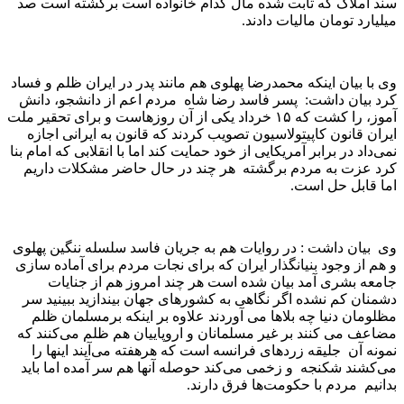
سند املاک که ثابت شده مال کدام خانواده است برگشته است صد
میلیارد تومان مالیات دادند.
وی با بیان اینکه محمدرضا پهلوی هم مانند پدر در ایران ظلم و فساد
کرد بیان داشت: پسر فاسد رضا شاه مردم اعم از ‌دانشجو، دانش
آموز، را کشت که ۱۵ خرداد یکی از آن روزهاست و برای تحقیر ملت
ایران قانون کاپیتولاسیون تصویب کردند که قانون به ایرانی اجازه
نمی‌داد در برابر آمریکایی از خود حمایت کند اما با انقلابی که امام بنا
کرد عزت به مردم برگشته هر چند در حال حاضر مشکلات داریم
اما قابل حل است.
وی بیان داشت : در روایات هم به جریان فاسد سلسله ننگین پهلوی
و هم از وجود بنیانگذار ایران که برای نجات مردم برای آماده سازی
جامعه بشری آمد بیان شده است هر چند امروز هم از جنایات
دشمنان کم نشده اگر نگاهی به کشورهای جهان بیندازید ببینید سر
مظلومان دنیا چه بلاها می آوردند علاوه بر اینکه برمسلمان ظلم
مضاعف می کنند بر غیر مسلمانان و اروپاییان هم ظلم می‌کنند که
نمونه آن جلیقه زرد‌های فرانسه است که هرهفته می‌آیند اینها را
می‌کشند شکنجه و زخمی می‌کند حوصله آنها هم سر آمده اما باید
بدانیم مردم با حکومت‌ها فرق دارند.