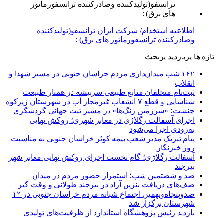
اطلاعیه استخدام/ شرکت ایران ترانسفو(تولیدکننده
وصادرکننده ترانسفورماتور های برق) :
تازه ها
پربازدید
پربحث
۱۶۲ شب میدان‌داری مردم خراسان جنوبی در مسیر شهدا و
انقلاب
ثبت‌نام متخلفان منابع طبیعی سربیشه در همیار طبیعت
شناسایی و قطع ۷ انشعاب غیرمجاز آب در شهرستان زیرکوه
چنشت؛ «سرزمین رنگ‌ها» در مسیر ثبت جهانی گردشگری
اجرای آسفالت رگلاژی در معابر شهری؛ روکش نهایی
به‌زودی اجرا می‌شود
پیام تبریک مدیر شعب بیمه کوثر خراسان جنوبی به مناسبت
روز خبرنگار
آسفالت رگلاژی؛ گام نخست اجرای روکش نهایی معابر شهر
بیرجند
صد و شصتمین شب؛ استمرار حضور مردم در میدان
صف‌های دریافت بنزین آزاد در بیرجند طولانی و وقت گیر
صدوپنجاه‌ونهمین اجتماع شبانه مردم خراسان جنوبی در ۱۲
شهرستان برگزار شد
بازدید رئیس پژوهشگاه استاندارد از ظرفیت‌های تولیدی