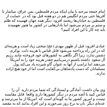
امام جمعه بیرجند با بیان اینکه مردم فلسطین، یمن عراق، میانمار تا
آفریقا حتی مردم انگلیس هم در دو هفته قبل بود که در حمایت از
فلسطین به خیابان‌ها ریختند افزود: دیگر همه جهان فهمیده که ظلم
و ستم بر مردم می‌شود اما نادان‌هایی در کشور ما هنوز نفهمیدند
باید چه کار با این افراد کنیم؟
عبادی افزود: قبل از ظهور مهدی (عج) سختی زیاد است و هزینه‌ای
که در این راه پرداخته می‌شود قابل قیاس با هزینه ذلت نوکری
دشمن ندارد‌، زیرا اگر نگاهی به کشورهای خود فروخته مانند رژیم
آل سعود داشته باشیم در‌می‌یابیم چقدر هزینه خود را به آمریکا
می‌دهند اما ترامپ از آنها به عنوان گاو شیرده یاد می‌کند پول
مسلمانان که دست پادشاهان بی‌کفایت است اما از خود هیچ اراده
ندارند.
وی بیان داشت: آمادگی و ایستادگی که شما مردم دارید آن را
قیاس کنید با آنچه مردم در دیگر کشورها دارند واقعا قابل مقایسه
نیست و امروز کشور ما به گونه‌ای است که آمریکا از ما می‌ترسد و
عده‌ای دیگر نان به نرخ روز می‌خورند و این افراد بدانند که به مقصد