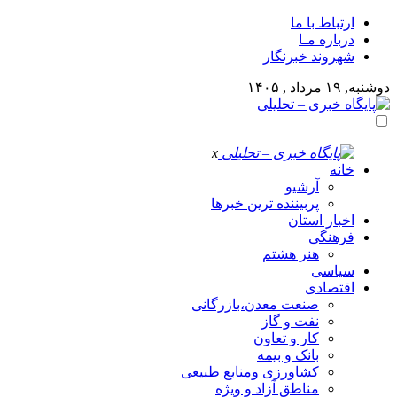
ارتباط با ما
درباره مـا
شهروند خبرنگار
دوشنبه, ۱۹ مرداد , ۱۴۰۵
x
خانه
آرشیو
پربیننده ترین خبرها
اخبار استان
فرهنگی
هنر هشتم
سیاسی
اقتصادی
صنعت معدن،بازرگانی
نفت و گاز
کار و تعاون
بانک و بیمه
کشاورزی ومنابع طبیعی
مناطق آزاد و ویژه