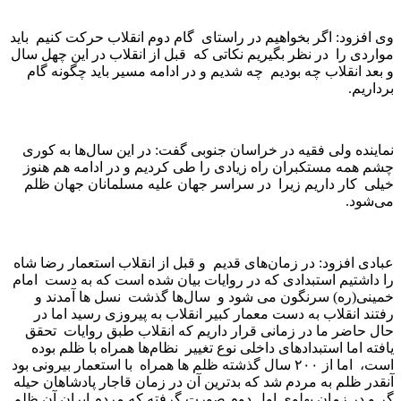
وی افزود: اگر بخواهیم در راستای گام دوم انقلاب حرکت کنیم باید
مواردی را در نظر بگیریم نکاتی که قبل از انقلاب در این چهل سال
و بعد انقلاب چه بودیم چه شدیم و در ادامه مسیر باید چگونه گام
برداریم.
نماینده ولی فقیه در خراسان جنوبی گفت: در این سال‌ها به کوری
چشم همه مستکبران راه زیادی را طی کردیم و در ادامه هم هنوز
خیلی کار داریم زیرا در سراسر جهان علیه مسلمانان جهان ظلم
می‌شود.
عبادی افزود: در زمان‌های قدیم و قبل از انقلاب استعمار رضا شاه
را داشتیم استبدادی که در روایات بیان شده است که به دست امام
خمینی(ره) سرنگون می شود و سال‌ها گذشت نسل ها آمدند و
رفتند انقلاب به دست معمار کبیر انقلاب به پیروزی رسید اما در
حال حاضر ما در زمانی قرار داریم که انقلاب طبق روایات تحقق
یافته اما استبدادهای داخلی نوع تغییر نظام‌ها همراه با ظلم بوده
است، اما از ۲۰۰ سال گذشته ظلم ها همراه با استعمار بیرونی بود
آنقدر ظلم به مردم شد که بدترین آن در زمان قاجار پادشاهان حیله
گر و در زمان پهلوی اول دوم صورت گرفته که مردم ایران آن ظلم