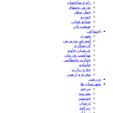
راه و ساختمان
بورس وسهام
حمل ونقل
خودرو
صنایع غذایی
صنعت تایر
اجتماعی
شهری
آموزش وپرورش
گردشگری
عرشیان جاوید
بهداشت ودرمان
حوادث وانتظامی
خانواده
حج و زیارت
محرم و اریعین
ورزشی
شهرستان ها
بیرجند
بشرویه
خوسف
درمیان
زیرکوه
سرایان