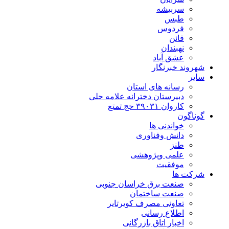
سربیشه
طبس
فردوس
قائن
نهبندان
عشق آباد
شهروند خبرنگار
سایر
رسانه های استان
دبیرستان دخترانه علامه حلی
کاروان ۳۹۰۳۱ حج تمتع
گوناگون
خواندنی ها
دانش وفناوری
طنز
علمی وپژوهشی
موفقیت
شرکت ها
صنعت برق خراسان جنوبی
صنعت ساختمان
تعاونی مصرف کویرتایر
اطلاع رسانی
اخبار اتاق بازرگانی