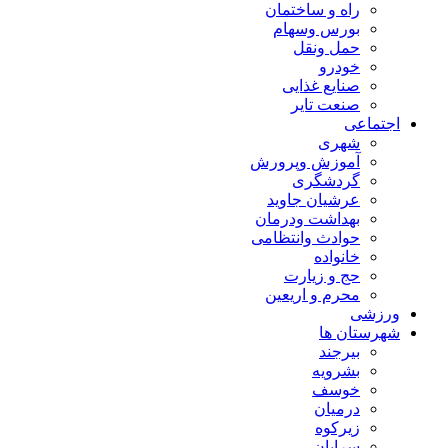
راه و ساختمان
بورس وسهام
حمل ونقل
خودرو
صنایع غذایی
صنعت تایر
اجتماعی
شهری
آموزش وپرورش
گردشگری
عرشیان جاوید
بهداشت ودرمان
حوادث وانتظامی
خانواده
حج و زیارت
محرم و اریعین
ورزشی
شهرستان ها
بیرجند
بشرویه
خوسف
درمیان
زیرکوه
سرایان