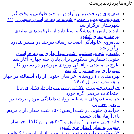
تازه ها
پربازدید
پربحث
صف‌های دریافت بنزین آزاد در بیرجند طولانی و وقت گیر
صدوپنجاه‌ونهمین اجتماع شبانه مردم خراسان جنوبی در ۱۲
شهرستان برگزار شد
بازدید رئیس پژوهشگاه استاندارد از ظرفیت‌های تولیدی
بیرجند و شرق کشور
پیاده‌روی خانوادگی اصحاب رسانه بیرجند در مسیر بنددره
برگزار شد
یکصد و پنجاه‌وهشتمین شب میدان‌داری مردم خراسان
جنوبی؛ شمارش معکوس برای پایان چله چهارم آغاز شد
طرح ساماندهی ترافیکی ورودی مهرشهر در دستور کار
شهرداری بیرجند قرار گرفت
بهره‌مندی ۱۱ روستای خراسان جنوبی از راه آسفالته در چهار
ماهه نخست سال ۱۴۰۵
خراسان جنوبی در ۱۵۷مین شب میدان‌داری؛ اربعین با
اجتماعات مردمی گره خورد
حماسه قدم‌های عاشقانه؛ روایت دلدادگی مردم بیرجند در
اربعین حسینی
خراسان جنوبی در شب اربعین؛ ۱۵۶ شب میدان‌داری مردم
پای آرمان‌های حسینی
جابه جایی بیش از ۲ میلیون و ۴۰۴ هزار تن کالا از خراسان
جنوبی به سایر استان‌های کشور
۵۳ موکب خراسان جنوبی در خدمت زائران اربعین؛ کاظمین