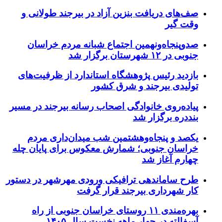
صف‌های دریافت بنزین آزاد در بیرجند طولانی و
وقت گیر
صدوپنجاه‌ونهمین اجتماع شبانه مردم خراسان
جنوبی در ۱۲ شهرستان برگزار شد
بازدید رئیس پژوهشگاه استاندارد از ظرفیت‌های
تولیدی بیرجند و شرق کشور
پیاده‌روی خانوادگی اصحاب رسانه بیرجند در مسیر
بنددره برگزار شد
یکصد و پنجاه‌وهشتمین شب میدان‌داری مردم
خراسان جنوبی؛ شمارش معکوس برای پایان چله
چهارم آغاز شد
طرح ساماندهی ترافیکی ورودی مهرشهر در دستور
کار شهرداری بیرجند قرار گرفت
بهره‌مندی ۱۱ روستای خراسان جنوبی از راه
آسفالته در چهار ماهه نخست سال ۱۴۰۵