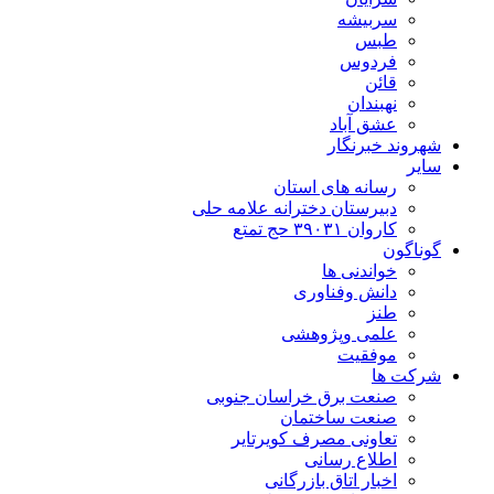
سربیشه
طبس
فردوس
قائن
نهبندان
عشق آباد
شهروند خبرنگار
سایر
رسانه های استان
دبیرستان دخترانه علامه حلی
کاروان ۳۹۰۳۱ حج تمتع
گوناگون
خواندنی ها
دانش وفناوری
طنز
علمی وپژوهشی
موفقیت
شرکت ها
صنعت برق خراسان جنوبی
صنعت ساختمان
تعاونی مصرف کویرتایر
اطلاع رسانی
اخبار اتاق بازرگانی