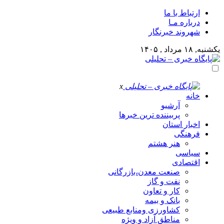
ارتباط با ما
درباره مـا
شهروند خبرنگار
یکشنبه, ۱۸ مرداد , ۱۴۰۵
x
خانه
آرشیو
پربیننده ترین خبرها
اخبار استان
فرهنگی
هنر هشتم
سیاسی
اقتصادی
صنعت معدن،بازرگانی
نفت و گاز
کار و تعاون
بانک و بیمه
کشاورزی ومنابع طبیعی
مناطق آزاد و ویژه