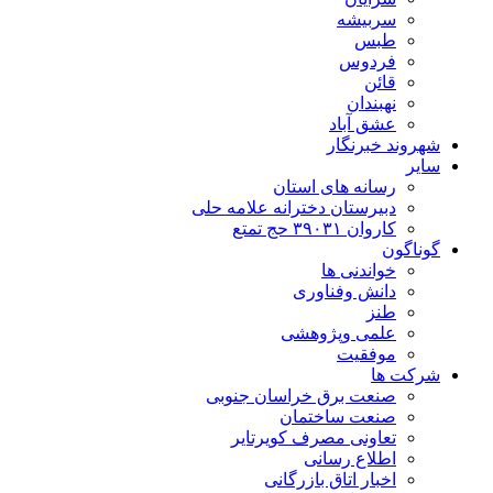
سربیشه
طبس
فردوس
قائن
نهبندان
عشق آباد
شهروند خبرنگار
سایر
رسانه های استان
دبیرستان دخترانه علامه حلی
کاروان ۳۹۰۳۱ حج تمتع
گوناگون
خواندنی ها
دانش وفناوری
طنز
علمی وپژوهشی
موفقیت
شرکت ها
صنعت برق خراسان جنوبی
صنعت ساختمان
تعاونی مصرف کویرتایر
اطلاع رسانی
اخبار اتاق بازرگانی