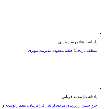
یادداشت|غلامرضا یونسی
منطقه تاریخی؛ حلقه مفقوده مدیریت شهری
یادداشت| محمد قربانی
حاج حسن زرین‌پناه؛ مردی از تبار کارآفرینان، معمار توسعه و