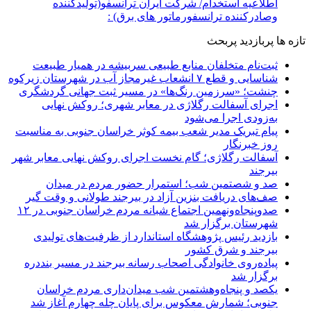
اطلاعیه استخدام/ شرکت ایران ترانسفو(تولیدکننده
وصادرکننده ترانسفورماتور های برق) :
تازه ها
پربازدید
پربحث
ثبت‌نام متخلفان منابع طبیعی سربیشه در همیار طبیعت
شناسایی و قطع ۷ انشعاب غیرمجاز آب در شهرستان زیرکوه
چنشت؛ «سرزمین رنگ‌ها» در مسیر ثبت جهانی گردشگری
اجرای آسفالت رگلاژی در معابر شهری؛ روکش نهایی
به‌زودی اجرا می‌شود
پیام تبریک مدیر شعب بیمه کوثر خراسان جنوبی به مناسبت
روز خبرنگار
آسفالت رگلاژی؛ گام نخست اجرای روکش نهایی معابر شهر
بیرجند
صد و شصتمین شب؛ استمرار حضور مردم در میدان
صف‌های دریافت بنزین آزاد در بیرجند طولانی و وقت گیر
صدوپنجاه‌ونهمین اجتماع شبانه مردم خراسان جنوبی در ۱۲
شهرستان برگزار شد
بازدید رئیس پژوهشگاه استاندارد از ظرفیت‌های تولیدی
بیرجند و شرق کشور
پیاده‌روی خانوادگی اصحاب رسانه بیرجند در مسیر بنددره
برگزار شد
یکصد و پنجاه‌وهشتمین شب میدان‌داری مردم خراسان
جنوبی؛ شمارش معکوس برای پایان چله چهارم آغاز شد