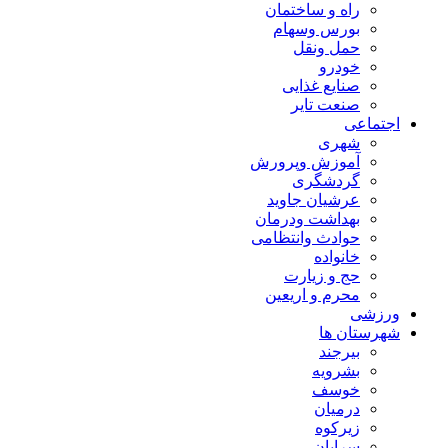
راه و ساختمان
بورس وسهام
حمل ونقل
خودرو
صنایع غذایی
صنعت تایر
اجتماعی
شهری
آموزش وپرورش
گردشگری
عرشیان جاوید
بهداشت ودرمان
حوادث وانتظامی
خانواده
حج و زیارت
محرم و اریعین
ورزشی
شهرستان ها
بیرجند
بشرویه
خوسف
درمیان
زیرکوه
سرایان