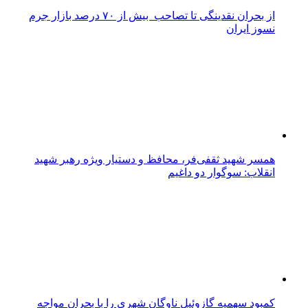
از بحران نقدینگی تا تصاحب بیش از ۷۰ درصد بازار جرم
نسوز ایران
همسر شهید ثقفی‌فر، محافظ و دستیار ویژه رهبر شهید
انقلاب: سوگوار دو داغیم
کمبود سهمیه گازوئیل ناوگان شهری را با بحران مواجه