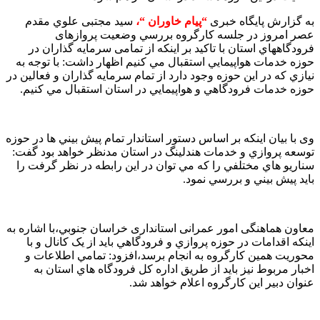
به گزارش پایگاه خبری
“پیام خاوران “،
سید مجتبی علوي مقدم
عصر امروز در جلسه کارگروه بررسي وضعيت پروازهای
فرودگاههاي استان با تاکید بر اینکه از تمامی سرمایه گذاران در
حوزه خدمات هواپیمايي استقبال مي کنيم اظهار داشت: با توجه به
نيازي که در اين حوزه وجود دارد از تمام سرمايه گذاران و فعالين در
حوزه خدمات فرودگاهي و هواپيمايي در استان استقبال مي كنيم.
وی با بيان اينکه بر اساس دستور استاندار تمام پيش بيني ها در حوزه
توسعه پروازي و خدمات هندلينگ در استان مدنظر خواهد بود گفت:
سناريو هاي مختلفي را که مي توان در اين رابطه در نظر گرفت را
بايد پيش بيني و بررسي نمود.
معاون هماهنگی امور عمرانی استانداری خراسان جنوبي،با اشاره به
اينکه اقدامات در حوزه پروازي و فرودگاهي بايد از يک کانال و با
محوريت همين كارگروه به انجام برسد،افزود: تمامي اطلاعات و
اخبار مربوط نيز بايد از طريق اداره كل فرودگاه هاي استان به
عنوان دبير اين كارگروه اعلام خواهد شد.