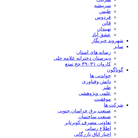
سربیشه
طبس
فردوس
قائن
نهبندان
عشق آباد
شهروند خبرنگار
سایر
رسانه های استان
دبیرستان دخترانه علامه حلی
کاروان ۳۹۰۳۱ حج تمتع
گوناگون
خواندنی ها
دانش وفناوری
طنز
علمی وپژوهشی
موفقیت
شرکت ها
صنعت برق خراسان جنوبی
صنعت ساختمان
تعاونی مصرف کویرتایر
اطلاع رسانی
اخبار اتاق بازرگانی