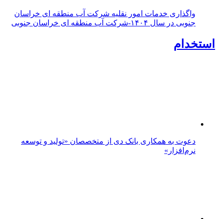
پنجاه‌وپنجمین قرار شبانه
بازدید میدانی مشاور و مدیر سرمایه‌گذاری شهرداری بیرجند
از معدن سنگ لاشه ثمن‌شاهی
توسعه تجارت مرزی، اشتغال و تقویت بخش تعاون
تأکید بر کنترل قیمت‌ها و ساماندهی بازار خراسان جنوبی
از مرزهای شرقی تا قلب کویر؛ یک استان، یک روایت
موضوعات داغ:
خراسان جنوبی
پیام خاوران
استاندار خراسان جنوبی
بیرجند
کرونا
نماینده ولی فقیه در
خراسان جنوبی
مدیرعامل شرکت توزیع نیروی برق خراسان جنوبی
کویرتایر
طراحی و تولید
پیام خاوران
بیرجند- خیابان غفاری،حدفاصل غفاری ۲۵ و۲۷-پلاک۱۱- طبقه اول
-کدپستی:۹۷۱۷۸۱۸۴۷۳ تلفن:۸-۳۲۳۴۲۶۰۷ نمابر:۳۲۳۴۲۰۱۴
ارتباطات:۰۹۰۳۰۶۴۳۸۱۹ -۰۹۳۶۸۳۵۰۴۹۴
جستجو