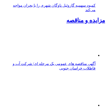
تازه ها
پربازدید
پربحث
بازدید رئیس پژوهشگاه استاندارد از ظرفیت‌های تولیدی
بیرجند و شرق کشور
پیاده‌روی خانوادگی اصحاب رسانه بیرجند در مسیر بنددره
برگزار شد
یکصد و پنجاه‌وهشتمین شب میدان‌داری مردم خراسان
جنوبی؛ شمارش معکوس برای پایان چله چهارم آغاز شد
طرح ساماندهی ترافیکی ورودی مهرشهر در دستور کار
شهرداری بیرجند قرار گرفت
بهره‌مندی ۱۱ روستای خراسان جنوبی از راه آسفالته در چهار
ماهه نخست سال ۱۴۰۵
خراسان جنوبی در ۱۵۷مین شب میدان‌داری؛ اربعین با
اجتماعات مردمی گره خورد
حماسه قدم‌های عاشقانه؛ روایت دلدادگی مردم بیرجند در
اربعین حسینی
خراسان جنوبی در شب اربعین؛ ۱۵۶ شب میدان‌داری مردم
پای آرمان‌های حسینی
جابه جایی بیش از ۲ میلیون و ۴۰۴ هزار تن کالا از خراسان
جنوبی به سایر استان‌های کشور
۵۳ موکب خراسان جنوبی در خدمت زائران اربعین؛ کاظمین
نماد وحدت شد
خراسان جنوبی در آستانه اربعین، میزبان یکصد و