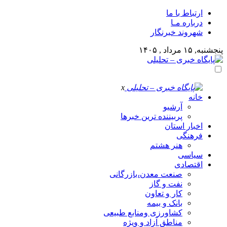
ارتباط با ما
درباره مـا
شهروند خبرنگار
پنجشنبه, ۱۵ مرداد , ۱۴۰۵
x
خانه
آرشیو
پربیننده ترین خبرها
اخبار استان
فرهنگی
هنر هشتم
سیاسی
اقتصادی
صنعت معدن،بازرگانی
نفت و گاز
کار و تعاون
بانک و بیمه
کشاورزی ومنابع طبیعی
مناطق آزاد و ویژه