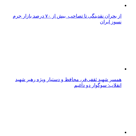
آگهی مناقصه های عمومی یک مرحله ای/ شرکت آب و
فاظلاب خراسان جنوبی
واگذاری خدمات امور نقلیه شرکت آب منطقه ای خراسان
جنوبی در سال ۱۴۰۴-شرکت آب منطقه ای خراسان جنوبی
استخدام
دعوت به همکاری بانک دی از متخصصان «تولید و توسعه
نرم‌افزار»
اطلاعیه استخدام/ شرکت ایران ترانسفو(تولیدکننده
وصادرکننده ترانسفورماتور های برق) :