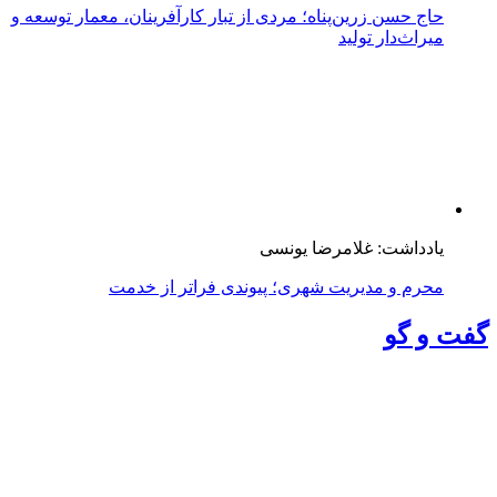
از بحران نقدینگی تا تصاحب بیش از ۷۰ درصد بازار جرم
نسوز ایران
همسر شهید ثقفی‌فر، محافظ و دستیار ویژه رهبر شهید
انقلاب: سوگوار دو داغیم
کمبود سهمیه گازوئیل ناوگان شهری را با بحران مواجه
می‌کند
مزایده و مناقصه