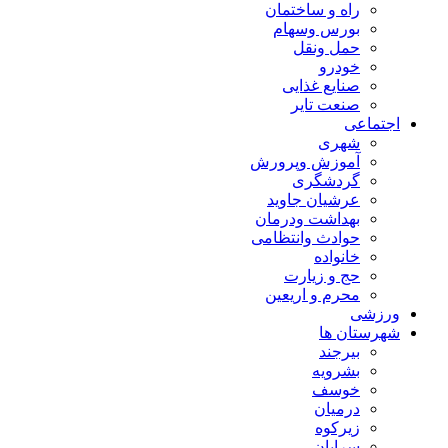
راه و ساختمان
بورس وسهام
حمل ونقل
خودرو
صنایع غذایی
صنعت تایر
اجتماعی
شهری
آموزش وپرورش
گردشگری
عرشیان جاوید
بهداشت ودرمان
حوادث وانتظامی
خانواده
حج و زیارت
محرم و اریعین
ورزشی
شهرستان ها
بیرجند
بشرویه
خوسف
درمیان
زیرکوه
سرایان