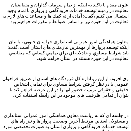
علوی مقدم با تاکید به اینکه از تمام سرمايه گذاران و متقاضيان
فعاليت در زمينه توسعه خدمات فرودگاهي و پروازي با تمام وجود
استقبال مي کنيم ،گفت: آماده ارائه كمك ها و مساعدت هاي لازم به
فعاليت در اين حوزه نيز بر اساس ضوابط و مقررات خواهيم بود.
معاون هماهنگی امور عمرانی استانداری خراسان جنوبي ، با بيان
اينکه توسعه پروازها از مهمترين نيازمندي هاي استان است،گفت:
بايد شرايط مساوي و عادلانه اي براي تمامي کساني که متقاضي
فعاليت در اين حوزه هستند در استان فراهم شود.
وی افزود: از اين رو اداره كل فرودگاه هاي استان از طريق فراخوان
عمومي با در نظر گرفتن شرايط مساوي براي تمامي اشخاص
حقيقي و حقوقي ،زمينه حضور آنها را در اين عرصه فراهم کند تا
بتوان از تمامي ظرفيت هاي موجود در اين رابطه استفاده كرد.
در جلسه ای که به رياست معاون هماهنگي امور عمراني استانداري
و مسئولان استاني مرتبط آخرين وضعيت پرواز ها و نيز راه هاي
توسعه خدمات فرودگاهي و پروازي استان به صورت تخصصي مورد