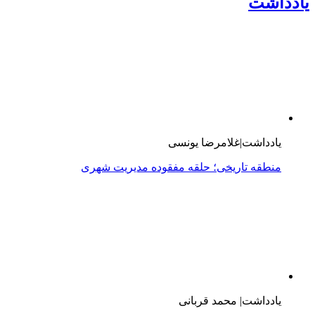
یادداشت
یادداشت|غلامرضا یونسی
منطقه تاریخی؛ حلقه مفقوده مدیریت شهری
یادداشت| محمد قربانی
حاج حسن زرین‌پناه؛ مردی از تبار کارآفرینان، معمار توسعه و
میراث‌دار تولید
یادداشت: غلامرضا یونسی
محرم و مدیریت شهری؛ پیوندی فراتر از خدمت
گفت و گو