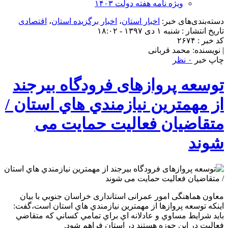
ویژه نامه هفته دولت ۱۴۰۳
دسته‌بندی‌های خبر:
اخبار استان
،
اخبار برگزیده استان
،
اقتصادی
تاریخ انتشار : شنبه ۱ دی ۱۳۹۷ - ۱۸:۰۲
کد خبر : ۲۶۷۴
| نویسنده: محمد قربانی
چاپ خبر
۰ نظر
توسعه پروازهای فرودگاه بیرجند
از مهمترين نيازمندي هاي استان /
متقاضیان فعالیت حمایت می
شوند
معاون هماهنگی امور عمرانی استانداری خراسان جنوبي با بيان
اينکه توسعه پروازها از مهمترين نيازمندي هاي استان است،گفت:
بايد شرايط مساوي و عادلانه اي براي تمامي کساني که متقاضي
فعاليت در اين حوزه هستند در استان فراهم شود.