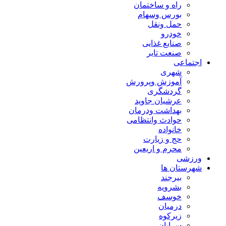
راه و ساختمان
بورس وسهام
حمل ونقل
خودرو
صنایع غذایی
صنعت تایر
اجتماعی
شهری
آموزش وپرورش
گردشگری
عرشیان جاوید
بهداشت ودرمان
حوادث وانتظامی
خانواده
حج و زیارت
محرم و اریعین
ورزشی
شهرستان ها
بیرجند
بشرویه
خوسف
درمیان
زیرکوه
سرایان