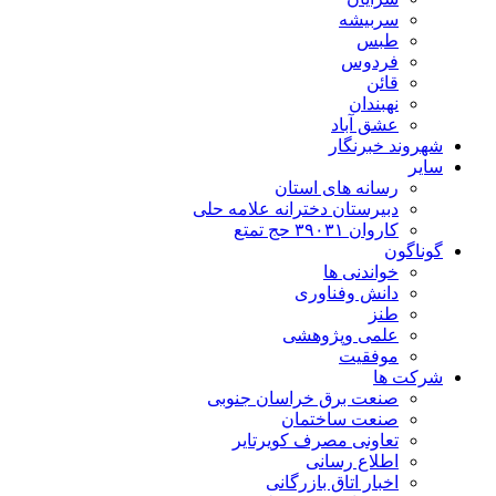
سربیشه
طبس
فردوس
قائن
نهبندان
عشق آباد
شهروند خبرنگار
سایر
رسانه های استان
دبیرستان دخترانه علامه حلی
کاروان ۳۹۰۳۱ حج تمتع
گوناگون
خواندنی ها
دانش وفناوری
طنز
علمی وپژوهشی
موفقیت
شرکت ها
صنعت برق خراسان جنوبی
صنعت ساختمان
تعاونی مصرف کویرتایر
اطلاع رسانی
اخبار اتاق بازرگانی