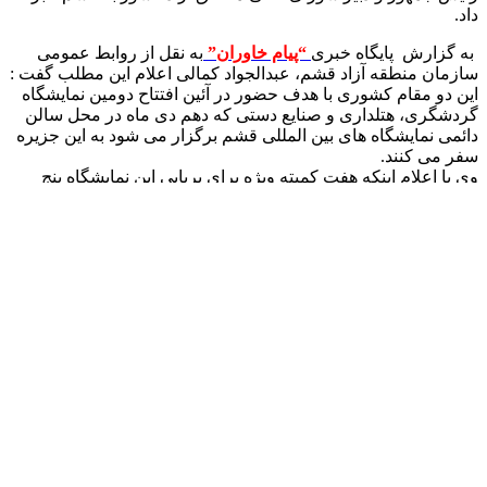
داد.
به گزارش پایگاه خبری
“پیام خاوران”
به نقل از روابط عمومی
سازمان منطقه آزاد قشم، عبدالجواد کمالی اعلام این مطلب گفت :
این دو مقام کشوری با هدف حضور در آئین افتتاح دومین نمایشگاه
گردشگری، هتلداری و صنایع دستی که دهم دی ماه در محل سالن
دائمی نمایشگاه های بین المللی قشم برگزار می شود به این جزیره
سفر می کنند.
وی با اعلام اینکه هفت کمیته ویژه برای برپایی این نمایشگاه پنج
روزه (۱۰ تا ۱۴ دی ماه) در منطقه آزاد قشم تعیین شده است،
افزود: برپایی جشنواره موسیقی اقوام، همایش ملی گردشگری،
مسابقه ایران شناسی و ارائه سوغات و غذاهای محلی از برنامه های
جانبی این نمایشگاه است.به گفته معاون فرهنگی، اجتماعی و
گردشگری سازمان منطقه آزاد قشم، دومین نمایشگاه گردشگری،
هتلداری و صنایع دستی قشم با توجه به ظرفیت های کم نظیر این
جزیره در حوزه گردشگری و همچنین هنر تولید صنایع دستی از
اهمیت ویژه ای برخوردار است و امیدواریم این نمایشگاه به روند
افزایش سفرها به این منطقه آزاد منجر شود.
وی از ژئوپارک جهانی قشم و سایت های ویژه آن به عنوان یکی از
ظرفیت های منحصر به فرد در خاورمیانه نام برد و افزود: با ایجاد
تقویم گردشگری و استفاده از ظرفیت های مهم طبیعی و تاریخی
حوزه گردشگری جزیره در پی بالا بردن سهم واقعی قشم در جذب
گردشگرهستیم.