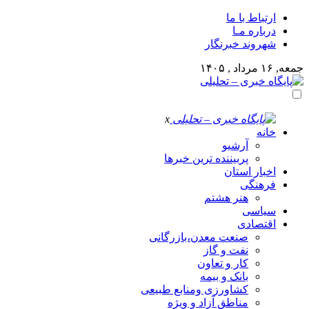
ارتباط با ما
درباره مـا
شهروند خبرنگار
جمعه, ۱۶ مرداد , ۱۴۰۵
x
خانه
آرشیو
پربیننده ترین خبرها
اخبار استان
فرهنگی
هنر هشتم
سیاسی
اقتصادی
صنعت معدن،بازرگانی
نفت و گاز
کار و تعاون
بانک و بیمه
کشاورزی ومنابع طبیعی
مناطق آزاد و ویژه