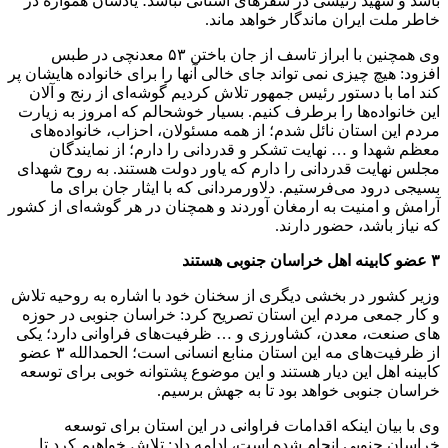
باشد و شهید رئیسی در سفرهای استانی نباشد؛ یادشان همواره در
خاطر ملت ایران ماندگار خواهد ماند.
وی همچنین با ابراز تاسف از جان باختن ۵۳ معدنچی در طبس
افزود: هیچ چیزی نمی تواند جای خالی آنها را برای خانواده هایشان پر
کند اما با دستور رئیس جمهور تلاش کردیم گوشه‌ای از رنج و آلان
این خانواده‌ها را برطرف کنیم. بسیار خوشحالم که امروز به زیارت
مردم این استان نائل شدم؛ از همه مسئولان، احزاب، خانواده‌های
معظم شهدا و … نهایت تشکر و قدردانی را دارم؛ از نمایندگان
مجلس نهایت قدردانی را دارم که یاور دولت هستند. به روح شهدای
بسیجی درود می‌فرستیم. دلاورمردانی که با ایثار جان برای ما
آرامش و امنیت به ارمغان آوردند و همچنان در هر گوشه‌ای از کشور
که نیاز باشد، حضور دارند.
۳ عضو کابینه اهل خراسان جنوبی هستند
وزیر کشور در بخشی دیگری از سخنان خود با اشاره به روحیه تلاش
و کار جمعی مردم این استان تصریح کرد: خراسان جنوبی در حوزه
های صنعت، معدن، کشاورزی و … ظرفیت‌های فراوانی دارد؛ یکی
از ظرفیت‌های مه این استان منابع انسانی است؛ الحمدالله ۳ عضو
کابینه اهل این دیار هستند و این موضوع پشتوانه خوبی برای توسعه
خراسان جنوبی خواهد بود تا به جهش برسیم.
وی با بیان اینکه اقدامات فراوانی در این استان برای توسعه
خراسان جنوبی انجام شده است، ادامه داد: تلاش خواهیم کرد تا