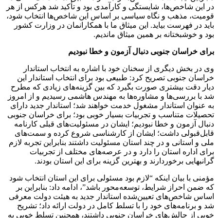
در این شاخص‌ها، شایستگی و کارآمدی بود و تأکید شد هرکس از هر
قومیت، مذهب و نگاه سیاسی بر اساس این شاخص‌ها انتخاب شود،
باید در فهرست بیاید. این میثاق ما با همکارانمان در وزارت کشور
بود و خوشبختانه بر همین میثاق ماندیم.
برای خراسان جنوبی ‌دنبال آزمون و خطا نبودیم
وی در بخش دیگری از سخنان خود با اشاره به انتخاب استاندار
خراسان جنوبی تصریح کرد: ‌طبیعی بود برای انتخاب استاندار این
دیار دقت بیشتری صورت بگیرد که بین گزینه‌های زیادی که مطرح
شد با بررسی‌ها و مشاوره‌ها به مهندس هاشمی رسیدیم و از امروز
به عنوان استاندار مشغول خدمت خواهند شد؛ ‌استاندار جدید دارای
تحصیلات متناسب و تجربیات بسیار خوبی بود‌؛ برای خراسان جنوبی
‌دنبال آزمون و خطا نبودیم؛ ایشان در مسئولیت‌های قبلی کارنامه
قابل‌قبولی داشت؛ ایشان از کارشناسی شروع کرده و سمت‌های
ملی و استانی و در چند استان مسئولیت داشتند‌ بنابراین تجربه لازم
برای اداره استان را دارد و در عرصه‌های مختلف از تجربیات
گرانبهایی برخوردارند و بهترین گزینه برای این استان بودند.
‌مؤمنی با بیان اینکه “لازم بود مسئولی ‌برای این استان انتخاب ‌شود
که ضمن احراز شرایط، توسعه‌محور باشد”، ادامه داد: ‌بنابراین بر
اساس شاخص‌های تعیین‌شده استاندار جدید به هیئت دولت معرفی
شد و برنامه‌های خود را با تسلط کامل در دولت ارائه داد؛ تشریح
خوبی از چالش‌های خراسان جنوبی داشتند، همچنین تسلط خوبی به