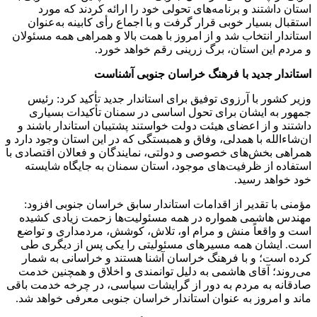
استان داشتند و برنامه‌های تحولی خود را ارائه کردند که مورد
استقبال بسیار خوبی قرار گرفت و با اجماع رأی کابینه به‌عنوان
استاندار انتخاب شد و از امروز با همت بالا و همراهی همه مسئولان
و مردم این استان، برگ زرینی رقم خواهد خورد.
استاندار جدید با فرهنگ خراسان جنوبی آشناست
‌وزیر کشور با آرزوی توفیق برای استاندار جدید تأکید کرد: رئیس
جمهور به ایشان برای تحول اساسی در سمنان تأکیدات بسیاری
داشتند و از اعضای هیئت دولت خواستند پشتیبان استاندار باشند و
ان‌شاءالله با همدلی، وفاق و همبستگی که در این استان وجود دارد و
همراهی بخش‌های خصوصی و دولتی، نمایندگان و فعالان اقتصادی با
استفاده از ظرفیت‌های موجود، استان سمنان به جایگاه شایسته
خود خواهد رسید.
مؤمنی با تقدیر از اقدامات استاندار سابق خراسان جنوبی افزود:
مهندس هاشمی همواره در همه مسئولیت‌ها زحمت زیادی کشیده
است و واقعاً منش و مرام او، تلاش، کوشش، مردمداری و تواضع
است. ایشان همه ‌مسیرهای مسئولیتی را یکی پس از دیگری طی
کرده است؛ و با فرهنگ خراسان آشنا هستند و خراسانی به شمار
می‌روند؛ آقای هاشمی به دلیل توانمندی و اخلاق و همچنین خدمت
صادقانه به مردم به دور از گرایشات سیاسی، در چرخه خدمت باقی
ماند و امروز به عنوان استاندار خراسان جنوبی معرفی خواهد شد.