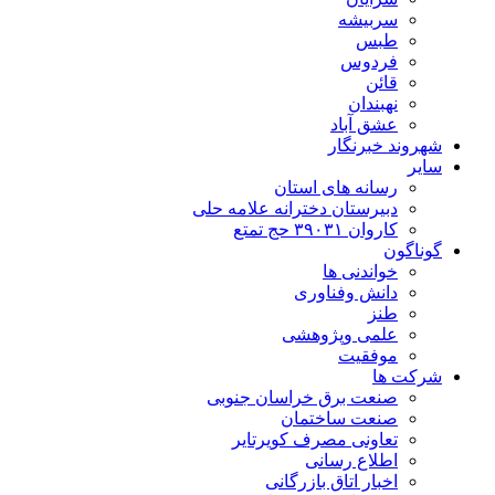
سربیشه
طبس
فردوس
قائن
نهبندان
عشق آباد
شهروند خبرنگار
سایر
رسانه های استان
دبیرستان دخترانه علامه حلی
کاروان ۳۹۰۳۱ حج تمتع
گوناگون
خواندنی ها
دانش وفناوری
طنز
علمی وپژوهشی
موفقیت
شرکت ها
صنعت برق خراسان جنوبی
صنعت ساختمان
تعاونی مصرف کویرتایر
اطلاع رسانی
اخبار اتاق بازرگانی