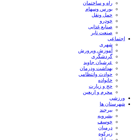
راه و ساختمان
بورس وسهام
حمل ونقل
خودرو
صنایع غذایی
صنعت تایر
اجتماعی
شهری
آموزش وپرورش
گردشگری
عرشیان جاوید
بهداشت ودرمان
حوادث وانتظامی
خانواده
حج و زیارت
محرم و اریعین
ورزشی
شهرستان ها
بیرجند
بشرویه
خوسف
درمیان
زیرکوه
سرایان