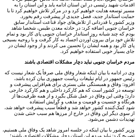
اقدمات شهید رئیسی در این استان ادامه یابد و این استان را به
مسیر توسعه هدایت خواهیم کرد و در مرکز تلاش خواهیم کرد تا با
حمایت استاندار جدید، فصل جدیدی از پیشرفت رفم بخورد.
وزیر کشور با قدردانی از تلاش‌های جواد قناعت استاندار سابق
خراسان جنوبی اضافه کرد: در حادثه معدن طبس، شخصا شاهد
بودم که چند شبانه روز استاندار خراسان جنوبی پای کار بود و تمام
تلاش خود برای بیرون آوردن اجساد به کار گرفت و با روحیه بسیجی
پای کار بود و همه ایشان را تحسین می کردند و از وجود ایشان در
جای بسیار خوبی استفاده خواهیم کرد.
مردم خراسان جنوبی نباید دچار مشکلات اقتصادی باشند
‌وی در ادامه با بیان اینکه شعار وفاق ملی صرفاً یک شعار نیست که
رئیس جمهور در ایام تبلیغات ریاست جمهوری بیان کرد‌ه باشد،
افزود: وفاق و همبستگی ملی بستری برای هم‌افزایی پیشرفت و
توسعه در کشور است که هم کارکرد داخلی و هم کارکرد خارجی
دارد؛ وقتی این وفاق در عمل شکل بگیرد و از همه ظرفیت‌ها از
هرنگاه و جنسیت و قومیت و مذهب و گرایش استفاده
شود کمک‌کننده کشور خواهد شد و قطعاً سبب پیشرفت خواهد شد،
از سوی دیگر این وفاق در خارج از مرزها هم سبب خنثی شدن
تهدیدات دشمن می‌شود.
وزیر کشور ‌با بیان اینکه در جلسه امروز شاهد یک وفاق ملی هستیم،
تصریح کرد:‌ نباید مردم این استان دچار مشکلات اقتصادی باشند؛