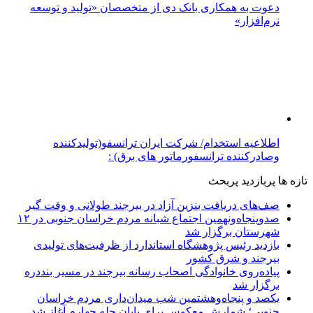
دعوت به همکاری بانک دی از متخصصان «تولید و توسعه
نرم‌افزار»
اطلاعیه استخدام/ شرکت ایران ترانسفو(تولیدکننده
وصادرکننده ترانسفورماتور های برق) :
تازه ها
پربازدید
پربحث
صف‌های دریافت بنزین آزاد در بیرجند طولانی و وقت گیر
صدوپنجاه‌ونهمین اجتماع شبانه مردم خراسان جنوبی در ۱۲
شهرستان برگزار شد
بازدید رئیس پژوهشگاه استاندارد از ظرفیت‌های تولیدی
بیرجند و شرق کشور
پیاده‌روی خانوادگی اصحاب رسانه بیرجند در مسیر بنددره
برگزار شد
یکصد و پنجاه‌وهشتمین شب میدان‌داری مردم خراسان
جنوبی؛ شمارش معکوس برای پایان چله چهارم آغاز شد