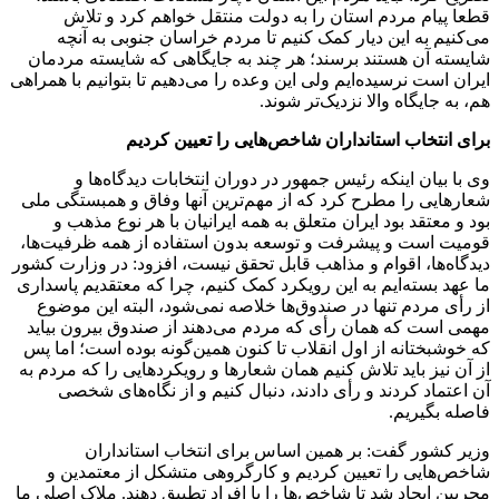
قطعا پیام مردم ‌استان را به دولت منتقل خواهم کرد و تلاش
می‌کنیم به این دیار کمک کنیم تا مردم خراسان جنوبی ‌به آنچه
شایسته آن هستند برسند؛ هر چند ‌به جایگاهی که شایسته مردمان
ایران است نرسیده‌ایم ‌ولی این وعده را می‌دهیم تا بتوانیم با همراهی
هم، به جایگاه والا نزدیک‌تر شوند.
برای انتخاب استانداران شاخص‌هایی را تعیین کردیم
‌وی با بیان اینکه رئیس جمهور در دوران انتخابات دیدگاه‌ها و
شعارهایی را مطرح کرد که از مهم‌ترین آنها وفاق و همبستگی ملی
بود و معتقد بود ایران متعلق به همه ایرانیان با هر نوع مذهب و
قومیت است و پیشرفت و توسعه بدون استفاده از همه ظرفیت‌ها،
دیدگاه‌ها، اقوام و مذاهب قابل تحقق نیست، افزود: در وزارت کشور
ما عهد بسته‌ایم به این رویکرد کمک کنیم، چرا که معتقدیم پاسداری
از رأی مردم تنها در صندوق‌ها خلاصه نمی‌شود، البته این موضوع
مهمی است که همان رأی که مردم می‌دهند از صندوق بیرون بیاید
که خوشبختانه از اول انقلاب تا کنون همین‌گونه بوده است؛ اما پس
از آن نیز باید تلاش کنیم همان شعارها و رویکردهایی را که مردم به
آن اعتماد کردند و رأی دادند، دنبال کنیم و از نگاه‌های شخصی
فاصله بگیریم.
وزیر کشور گفت: بر همین اساس برای انتخاب استانداران
شاخص‌هایی را تعیین کردیم و کارگروهی متشکل از معتمدین و
مجربین ایجاد شد تا شاخص‌ها را با افراد تطبیق دهند. ملاک اصلی ما