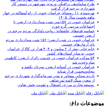
طرح ساماندهی ترافیکی ورودی مهرشهر در دستور کار
شهرداری بیرجند قرار گرفت
بهره‌مندی ۱۱ روستای خراسان جنوبی از راه آسفالته در چهار
ماهه نخست سال ۱۴۰۵
خراسان جنوبی در ۱۵۷مین شب میدان‌داری؛ اربعین با
اجتماعات مردمی گره خورد
حماسه قدم‌های عاشقانه؛ روایت دلدادگی مردم بیرجند در
اربعین حسینی
خراسان جنوبی در شب اربعین؛ ۱۵۶ شب میدان‌داری مردم
پای آرمان‌های حسینی
جابه جایی بیش از ۲ میلیون و ۴۰۴ هزار تن کالا از خراسان
جنوبی به سایر استان‌های کشور
۵۳ موکب خراسان جنوبی در خدمت زائران اربعین؛ کاظمین
نماد وحدت شد
خراسان جنوبی در آستانه اربعین، میزبان یکصد و
پنجاه‌وپنجمین قرار شبانه
بازدید میدانی مشاور و مدیر سرمایه‌گذاری شهرداری بیرجند
از معدن سنگ لاشه ثمن‌شاهی
توسعه تجارت مرزی، اشتغال و تقویت بخش تعاون
موضوعات داغ: