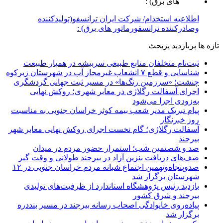
اطلاعیه استخدام/ شرکت ایران ترانسفو(تولیدکننده
وصادرکننده ترانسفورماتور های برق) :
تازه ها
پربازدید
پربحث
ثبت‌نام متخلفان منابع طبیعی سربیشه در همیار طبیعت
شناسایی و قطع ۷ انشعاب غیرمجاز آب در شهرستان زیرکوه
چنشت؛ «سرزمین رنگ‌ها» در مسیر ثبت جهانی گردشگری
اجرای آسفالت رگلاژی در معابر شهری؛ روکش نهایی
به‌زودی اجرا می‌شود
پیام تبریک مدیر شعب بیمه کوثر خراسان جنوبی به مناسبت
روز خبرنگار
آسفالت رگلاژی؛ گام نخست اجرای روکش نهایی معابر شهر
بیرجند
صد و شصتمین شب؛ استمرار حضور مردم در میدان
صف‌های دریافت بنزین آزاد در بیرجند طولانی و وقت گیر
صدوپنجاه‌ونهمین اجتماع شبانه مردم خراسان جنوبی در ۱۲
شهرستان برگزار شد
بازدید رئیس پژوهشگاه استاندارد از ظرفیت‌های تولیدی
بیرجند و شرق کشور
پیاده‌روی خانوادگی اصحاب رسانه بیرجند در مسیر بنددره
برگزار شد