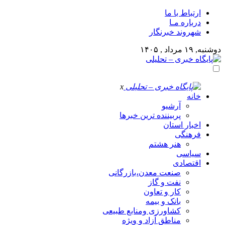
ارتباط با ما
درباره مـا
شهروند خبرنگار
دوشنبه, ۱۹ مرداد , ۱۴۰۵
x
خانه
آرشیو
پربیننده ترین خبرها
اخبار استان
فرهنگی
هنر هشتم
سیاسی
اقتصادی
صنعت معدن،بازرگانی
نفت و گاز
کار و تعاون
بانک و بیمه
کشاورزی ومنابع طبیعی
مناطق آزاد و ویژه