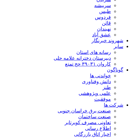
سربیشه
طبس
فردوس
قائن
نهبندان
عشق آباد
شهروند خبرنگار
سایر
رسانه های استان
دبیرستان دخترانه علامه حلی
کاروان ۳۹۰۳۱ حج تمتع
گوناگون
خواندنی ها
دانش وفناوری
طنز
علمی وپژوهشی
موفقیت
شرکت ها
صنعت برق خراسان جنوبی
صنعت ساختمان
تعاونی مصرف کویرتایر
اطلاع رسانی
اخبار اتاق بازرگانی