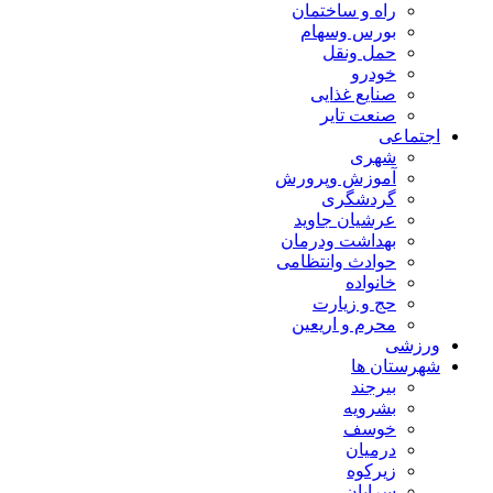
راه و ساختمان
بورس وسهام
حمل ونقل
خودرو
صنایع غذایی
صنعت تایر
اجتماعی
شهری
آموزش وپرورش
گردشگری
عرشیان جاوید
بهداشت ودرمان
حوادث وانتظامی
خانواده
حج و زیارت
محرم و اریعین
ورزشی
شهرستان ها
بیرجند
بشرویه
خوسف
درمیان
زیرکوه
سرایان