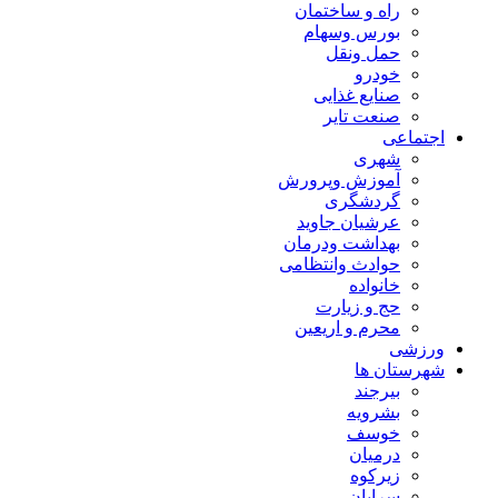
راه و ساختمان
بورس وسهام
حمل ونقل
خودرو
صنایع غذایی
صنعت تایر
اجتماعی
شهری
آموزش وپرورش
گردشگری
عرشیان جاوید
بهداشت ودرمان
حوادث وانتظامی
خانواده
حج و زیارت
محرم و اریعین
ورزشی
شهرستان ها
بیرجند
بشرویه
خوسف
درمیان
زیرکوه
سرایان