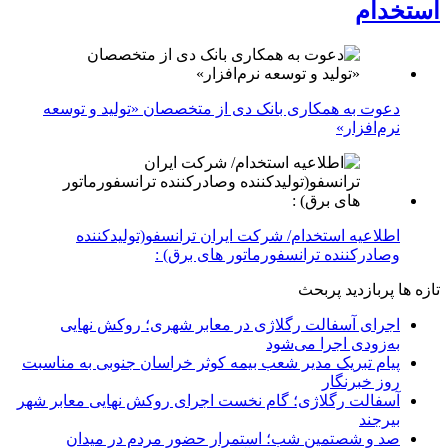
استخدام
دعوت به همکاری بانک دی از متخصصان «تولید و توسعه
نرم‌افزار»
اطلاعیه استخدام/ شرکت ایران ترانسفو(تولیدکننده
وصادرکننده ترانسفورماتور های برق) :
تازه ها
پربازدید
پربحث
اجرای آسفالت رگلاژی در معابر شهری؛ روکش نهایی
به‌زودی اجرا می‌شود
پیام تبریک مدیر شعب بیمه کوثر خراسان جنوبی به مناسبت
روز خبرنگار
آسفالت رگلاژی؛ گام نخست اجرای روکش نهایی معابر شهر
بیرجند
صد و شصتمین شب؛ استمرار حضور مردم در میدان