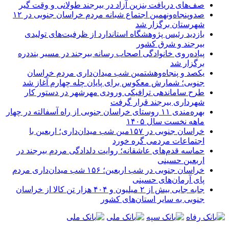
صف‌های دریافت بنزین آزاد در بیرجند طولانی و وقت گیر
صدوپنجاه‌ونهمین اجتماع شبانه مردم خراسان جنوبی در ۱۲
شهرستان برگزار شد
بازدید رئیس پژوهشگاه استاندارد از ظرفیت‌های تولیدی
بیرجند و شرق کشور
پیاده‌روی خانوادگی اصحاب رسانه بیرجند در مسیر بنددره
برگزار شد
یکصد و پنجاه‌وهشتمین شب میدان‌داری مردم خراسان
جنوبی؛ شمارش معکوس برای پایان چله چهارم آغاز شد
طرح ساماندهی ترافیکی ورودی مهرشهر در دستور کار
شهرداری بیرجند قرار گرفت
بهره‌مندی ۱۱ روستای خراسان جنوبی از راه آسفالته در چهار
ماهه نخست سال ۱۴۰۵
خراسان جنوبی در ۱۵۷مین شب میدان‌داری؛ اربعین با
اجتماعات مردمی گره خورد
حماسه قدم‌های عاشقانه؛ روایت دلدادگی مردم بیرجند در
اربعین حسینی
خراسان جنوبی در شب اربعین؛ ۱۵۶ شب میدان‌داری مردم
پای آرمان‌های حسینی
جابه جایی بیش از ۲ میلیون و ۴۰۴ هزار تن کالا از خراسان
جنوبی به سایر استان‌های کشور