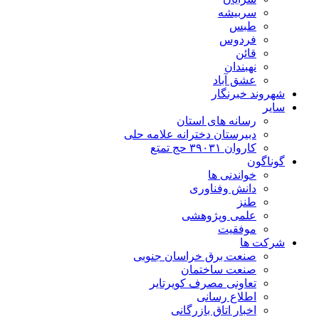
سربیشه
طبس
فردوس
قائن
نهبندان
عشق آباد
شهروند خبرنگار
سایر
رسانه های استان
دبیرستان دخترانه علامه حلی
کاروان ۳۹۰۳۱ حج تمتع
گوناگون
خواندنی ها
دانش وفناوری
طنز
علمی وپژوهشی
موفقیت
شرکت ها
صنعت برق خراسان جنوبی
صنعت ساختمان
تعاونی مصرف کویرتایر
اطلاع رسانی
اخبار اتاق بازرگانی