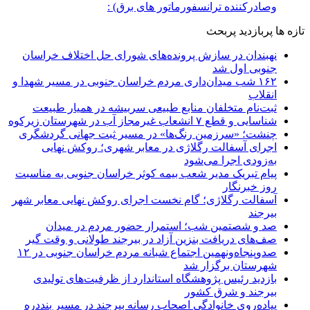
وصادرکننده ترانسفورماتور های برق) :
تازه ها
پربازدید
پربحث
نهبندان در سازش پرونده‌های شورای حل اختلاف خراسان
جنوبی اول شد
۱۶۲ شب میدان‌داری مردم خراسان جنوبی در مسیر شهدا و
انقلاب
ثبت‌نام متخلفان منابع طبیعی سربیشه در همیار طبیعت
شناسایی و قطع ۷ انشعاب غیرمجاز آب در شهرستان زیرکوه
چنشت؛ «سرزمین رنگ‌ها» در مسیر ثبت جهانی گردشگری
اجرای آسفالت رگلاژی در معابر شهری؛ روکش نهایی
به‌زودی اجرا می‌شود
پیام تبریک مدیر شعب بیمه کوثر خراسان جنوبی به مناسبت
روز خبرنگار
آسفالت رگلاژی؛ گام نخست اجرای روکش نهایی معابر شهر
بیرجند
صد و شصتمین شب؛ استمرار حضور مردم در میدان
صف‌های دریافت بنزین آزاد در بیرجند طولانی و وقت گیر
صدوپنجاه‌ونهمین اجتماع شبانه مردم خراسان جنوبی در ۱۲
شهرستان برگزار شد
بازدید رئیس پژوهشگاه استاندارد از ظرفیت‌های تولیدی
بیرجند و شرق کشور
پیاده‌روی خانوادگی اصحاب رسانه بیرجند در مسیر بنددره