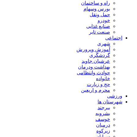
راه و ساختمان
بورس وسهام
حمل ونقل
خودرو
صنایع غذایی
صنعت تایر
اجتماعی
شهری
آموزش وپرورش
گردشگری
عرشیان جاوید
بهداشت ودرمان
حوادث وانتظامی
خانواده
حج و زیارت
محرم و اریعین
ورزشی
شهرستان ها
بیرجند
بشرویه
خوسف
درمیان
زیرکوه
سرایان