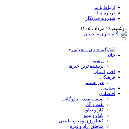
ارتباط با ما
درباره مـا
شهروند خبرنگار
دوشنبه, ۱۹ مرداد , ۱۴۰۵
x
خانه
آرشیو
پربیننده ترین خبرها
اخبار استان
فرهنگی
هنر هشتم
سیاسی
اقتصادی
صنعت معدن،بازرگانی
نفت و گاز
کار و تعاون
بانک و بیمه
کشاورزی ومنابع طبیعی
مناطق آزاد و ویژه