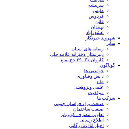
سربیشه
طبس
فردوس
قائن
نهبندان
عشق آباد
شهروند خبرنگار
سایر
رسانه های استان
دبیرستان دخترانه علامه حلی
کاروان ۳۹۰۳۱ حج تمتع
گوناگون
خواندنی ها
دانش وفناوری
طنز
علمی وپژوهشی
موفقیت
شرکت ها
صنعت برق خراسان جنوبی
صنعت ساختمان
تعاونی مصرف کویرتایر
اطلاع رسانی
اخبار اتاق بازرگانی