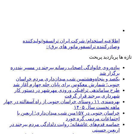
اطلاعیه استخدام/ شرکت ایران ترانسفو(تولیدکننده
وصادرکننده ترانسفورماتور های برق) :
تازه ها
پربازدید
پربحث
پیاده‌روی خانوادگی اصحاب رسانه بیرجند در مسیر بنددره
برگزار شد
یکصد و پنجاه‌وهشتمین شب میدان‌داری مردم خراسان
جنوبی؛ شمارش معکوس برای پایان چله چهارم آغاز شد
طرح ساماندهی ترافیکی ورودی مهرشهر در دستور کار
شهرداری بیرجند قرار گرفت
بهره‌مندی ۱۱ روستای خراسان جنوبی از راه آسفالته در چهار
ماهه نخست سال ۱۴۰۵
خراسان جنوبی در ۱۵۷مین شب میدان‌داری؛ اربعین با
اجتماعات مردمی گره خورد
حماسه قدم‌های عاشقانه؛ روایت دلدادگی مردم بیرجند در
اربعین حسینی