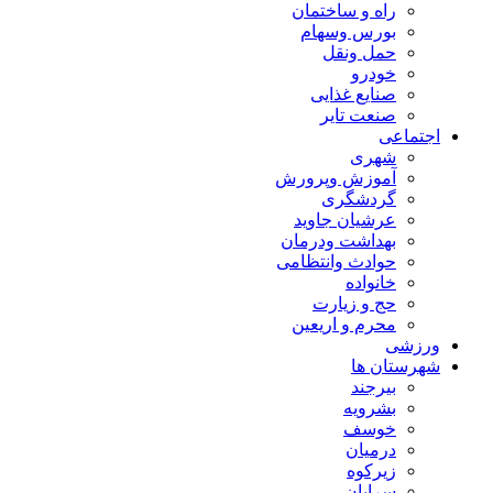
راه و ساختمان
بورس وسهام
حمل ونقل
خودرو
صنایع غذایی
صنعت تایر
اجتماعی
شهری
آموزش وپرورش
گردشگری
عرشیان جاوید
بهداشت ودرمان
حوادث وانتظامی
خانواده
حج و زیارت
محرم و اریعین
ورزشی
شهرستان ها
بیرجند
بشرویه
خوسف
درمیان
زیرکوه
سرایان