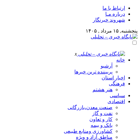
ارتباط با ما
درباره مـا
شهروند خبرنگار
پنجشنبه, ۱۵ مرداد , ۱۴۰۵
x
خانه
آرشیو
پربیننده ترین خبرها
اخبار استان
فرهنگی
هنر هشتم
سیاسی
اقتصادی
صنعت معدن،بازرگانی
نفت و گاز
کار و تعاون
بانک و بیمه
کشاورزی ومنابع طبیعی
مناطق آزاد و ویژه