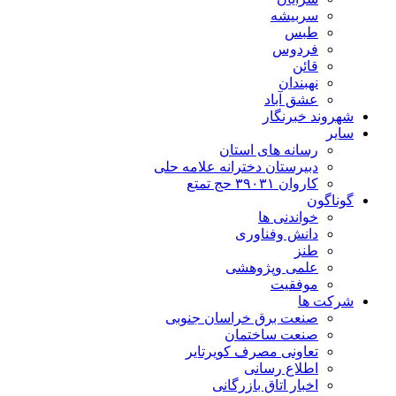
سربیشه
طبس
فردوس
قائن
نهبندان
عشق آباد
شهروند خبرنگار
سایر
رسانه های استان
دبیرستان دخترانه علامه حلی
کاروان ۳۹۰۳۱ حج تمتع
گوناگون
خواندنی ها
دانش وفناوری
طنز
علمی وپژوهشی
موفقیت
شرکت ها
صنعت برق خراسان جنوبی
صنعت ساختمان
تعاونی مصرف کویرتایر
اطلاع رسانی
اخبار اتاق بازرگانی