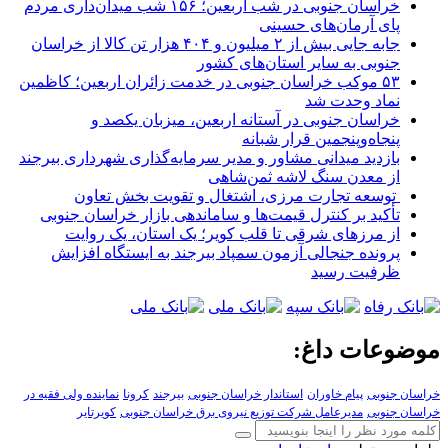
خراسان جنوبی در شب اربعین؛ ۱۵۶ شب میدان‌داری مردم
پای آرمان‌های حسینی
جابه جایی بیش از ۲ میلیون و ۴۰۴ هزار تن کالا از خراسان
جنوبی به سایر استان‌های کشور
۵۳ موکب خراسان جنوبی در خدمت زائران اربعین؛ کاظمین
نماد وحدت شد
خراسان جنوبی در آستانه اربعین، میزبان یکصد و
پنجاه‌وپنجمین قرار شبانه
بازدید میدانی مشاور و مدیر سرمایه‌گذاری شهرداری بیرجند
از معدن سنگ لاشه ثمن‌شاهی
توسعه تجارت مرزی، اشتغال و تقویت بخش تعاون
تأکید بر کنترل قیمت‌ها و ساماندهی بازار خراسان جنوبی
از مرزهای شرقی تا قلب کویر؛ یک استان، یک روایت
پرونده جنجالی آزمون سمپاد بیرجند به ایستگاه افزایش
ظرفیت رسید
موضوعات داغ:
خراسان جنوبی
پیام خاوران
استاندار خراسان جنوبی
بیرجند
کرونا
نماینده ولی فقیه در
خراسان جنوبی
مدیرعامل شرکت توزیع نیروی برق خراسان جنوبی
کویرتایر