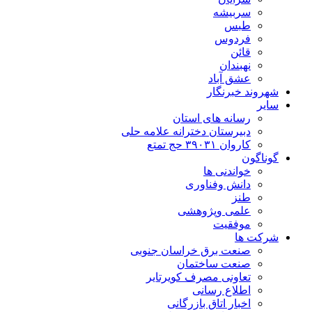
سربیشه
طبس
فردوس
قائن
نهبندان
عشق آباد
شهروند خبرنگار
سایر
رسانه های استان
دبیرستان دخترانه علامه حلی
کاروان ۳۹۰۳۱ حج تمتع
گوناگون
خواندنی ها
دانش وفناوری
طنز
علمی وپژوهشی
موفقیت
شرکت ها
صنعت برق خراسان جنوبی
صنعت ساختمان
تعاونی مصرف کویرتایر
اطلاع رسانی
اخبار اتاق بازرگانی