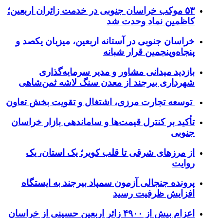
۵۳ موکب خراسان جنوبی در خدمت زائران اربعین؛
کاظمین نماد وحدت شد
خراسان جنوبی در آستانه اربعین، میزبان یکصد و
پنجاه‌وپنجمین قرار شبانه
بازدید میدانی مشاور و مدیر سرمایه‌گذاری
شهرداری بیرجند از معدن سنگ لاشه ثمن‌شاهی
توسعه تجارت مرزی، اشتغال و تقویت بخش تعاون
تأکید بر کنترل قیمت‌ها و ساماندهی بازار خراسان
جنوبی
از مرزهای شرقی تا قلب کویر؛ یک استان، یک
روایت
پرونده جنجالی آزمون سمپاد بیرجند به ایستگاه
افزایش ظرفیت رسید
اعزام بیش از ۴۹۰۰ زائر اربعین حسینی از خراسان