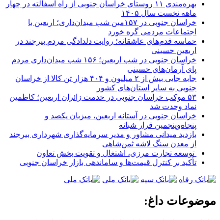
بهره‌مندی ۱۱ روستای خراسان جنوبی از راه آسفالته در چهار
ماهه نخست سال ۱۴۰۵
خراسان جنوبی در ۱۵۷مین شب میدان‌داری؛ اربعین با
اجتماعات مردمی گره خورد
حماسه قدم‌های عاشقانه؛ روایت دلدادگی مردم بیرجند در
اربعین حسینی
خراسان جنوبی در شب اربعین؛ ۱۵۶ شب میدان‌داری مردم
پای آرمان‌های حسینی
جابه جایی بیش از ۲ میلیون و ۴۰۴ هزار تن کالا از خراسان
جنوبی به سایر استان‌های کشور
۵۳ موکب خراسان جنوبی در خدمت زائران اربعین؛ کاظمین
نماد وحدت شد
خراسان جنوبی در آستانه اربعین، میزبان یکصد و
پنجاه‌وپنجمین قرار شبانه
بازدید میدانی مشاور و مدیر سرمایه‌گذاری شهرداری بیرجند
از معدن سنگ لاشه ثمن‌شاهی
توسعه تجارت مرزی، اشتغال و تقویت بخش تعاون
تأکید بر کنترل قیمت‌ها و ساماندهی بازار خراسان جنوبی
موضوعات داغ: