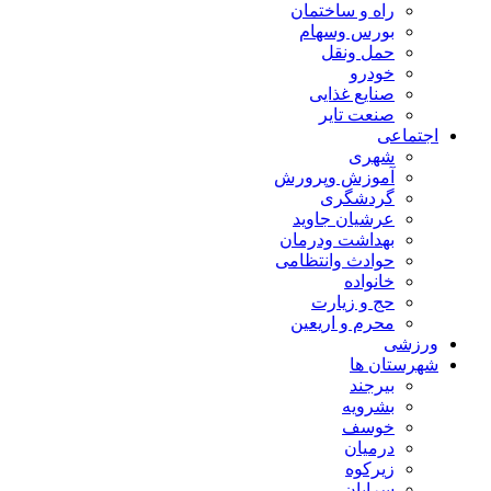
راه و ساختمان
بورس وسهام
حمل ونقل
خودرو
صنایع غذایی
صنعت تایر
اجتماعی
شهری
آموزش وپرورش
گردشگری
عرشیان جاوید
بهداشت ودرمان
حوادث وانتظامی
خانواده
حج و زیارت
محرم و اریعین
ورزشی
شهرستان ها
بیرجند
بشرویه
خوسف
درمیان
زیرکوه
سرایان