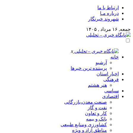
ارتباط با ما
درباره مـا
شهروند خبرنگار
جمعه, ۱۶ مرداد , ۱۴۰۵
x
خانه
آرشیو
پربیننده ترین خبرها
اخبار استان
فرهنگی
هنر هشتم
سیاسی
اقتصادی
صنعت معدن،بازرگانی
نفت و گاز
کار و تعاون
بانک و بیمه
کشاورزی ومنابع طبیعی
مناطق آزاد و ویژه