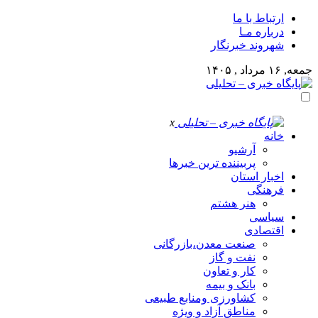
ارتباط با ما
درباره مـا
شهروند خبرنگار
جمعه, ۱۶ مرداد , ۱۴۰۵
x
خانه
آرشیو
پربیننده ترین خبرها
اخبار استان
فرهنگی
هنر هشتم
سیاسی
اقتصادی
صنعت معدن،بازرگانی
نفت و گاز
کار و تعاون
بانک و بیمه
کشاورزی ومنابع طبیعی
مناطق آزاد و ویژه