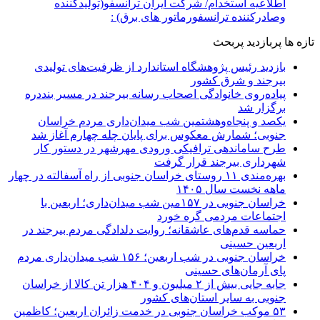
اطلاعیه استخدام/ شرکت ایران ترانسفو(تولیدکننده
وصادرکننده ترانسفورماتور های برق) :
تازه ها
پربازدید
پربحث
بازدید رئیس پژوهشگاه استاندارد از ظرفیت‌های تولیدی
بیرجند و شرق کشور
پیاده‌روی خانوادگی اصحاب رسانه بیرجند در مسیر بنددره
برگزار شد
یکصد و پنجاه‌وهشتمین شب میدان‌داری مردم خراسان
جنوبی؛ شمارش معکوس برای پایان چله چهارم آغاز شد
طرح ساماندهی ترافیکی ورودی مهرشهر در دستور کار
شهرداری بیرجند قرار گرفت
بهره‌مندی ۱۱ روستای خراسان جنوبی از راه آسفالته در چهار
ماهه نخست سال ۱۴۰۵
خراسان جنوبی در ۱۵۷مین شب میدان‌داری؛ اربعین با
اجتماعات مردمی گره خورد
حماسه قدم‌های عاشقانه؛ روایت دلدادگی مردم بیرجند در
اربعین حسینی
خراسان جنوبی در شب اربعین؛ ۱۵۶ شب میدان‌داری مردم
پای آرمان‌های حسینی
جابه جایی بیش از ۲ میلیون و ۴۰۴ هزار تن کالا از خراسان
جنوبی به سایر استان‌های کشور
۵۳ موکب خراسان جنوبی در خدمت زائران اربعین؛ کاظمین