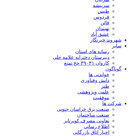
سربیشه
طبس
فردوس
قائن
نهبندان
عشق آباد
شهروند خبرنگار
سایر
رسانه های استان
دبیرستان دخترانه علامه حلی
کاروان ۳۹۰۳۱ حج تمتع
گوناگون
خواندنی ها
دانش وفناوری
طنز
علمی وپژوهشی
موفقیت
شرکت ها
صنعت برق خراسان جنوبی
صنعت ساختمان
تعاونی مصرف کویرتایر
اطلاع رسانی
اخبار اتاق بازرگانی