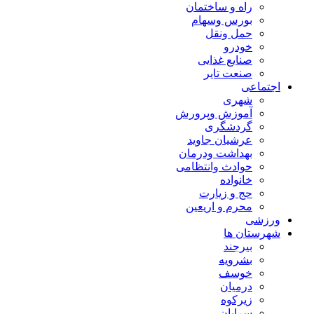
راه و ساختمان
بورس وسهام
حمل ونقل
خودرو
صنایع غذایی
صنعت تایر
اجتماعی
شهری
آموزش وپرورش
گردشگری
عرشیان جاوید
بهداشت ودرمان
حوادث وانتظامی
خانواده
حج و زیارت
محرم و اریعین
ورزشی
شهرستان ها
بیرجند
بشرویه
خوسف
درمیان
زیرکوه
سرایان