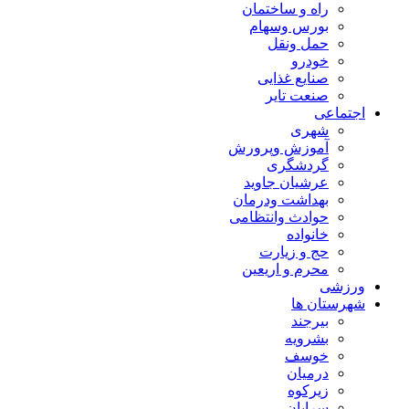
راه و ساختمان
بورس وسهام
حمل ونقل
خودرو
صنایع غذایی
صنعت تایر
اجتماعی
شهری
آموزش وپرورش
گردشگری
عرشیان جاوید
بهداشت ودرمان
حوادث وانتظامی
خانواده
حج و زیارت
محرم و اریعین
ورزشی
شهرستان ها
بیرجند
بشرویه
خوسف
درمیان
زیرکوه
سرایان