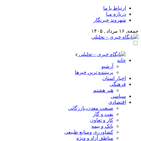
ارتباط با ما
درباره مـا
شهروند خبرنگار
جمعه, ۱۶ مرداد , ۱۴۰۵
x
خانه
آرشیو
پربیننده ترین خبرها
اخبار استان
فرهنگی
هنر هشتم
سیاسی
اقتصادی
صنعت معدن،بازرگانی
نفت و گاز
کار و تعاون
بانک و بیمه
کشاورزی ومنابع طبیعی
مناطق آزاد و ویژه