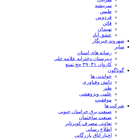
سربیشه
طبس
فردوس
قائن
نهبندان
عشق آباد
شهروند خبرنگار
سایر
رسانه های استان
دبیرستان دخترانه علامه حلی
کاروان ۳۹۰۳۱ حج تمتع
گوناگون
خواندنی ها
دانش وفناوری
طنز
علمی وپژوهشی
موفقیت
شرکت ها
صنعت برق خراسان جنوبی
صنعت ساختمان
تعاونی مصرف کویرتایر
اطلاع رسانی
اخبار اتاق بازرگانی