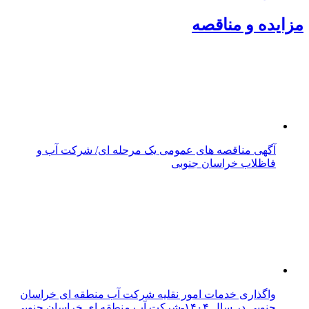
اطلاعیه استخدام/ شرکت ایران ترانسفو(تولیدکننده
وصادرکننده ترانسفورماتور های برق) :
تازه ها
پربازدید
پربحث
بازدید رئیس پژوهشگاه استاندارد از ظرفیت‌های تولیدی
بیرجند و شرق کشور
پیاده‌روی خانوادگی اصحاب رسانه بیرجند در مسیر بنددره
برگزار شد
یکصد و پنجاه‌وهشتمین شب میدان‌داری مردم خراسان
جنوبی؛ شمارش معکوس برای پایان چله چهارم آغاز شد
طرح ساماندهی ترافیکی ورودی مهرشهر در دستور کار
شهرداری بیرجند قرار گرفت
بهره‌مندی ۱۱ روستای خراسان جنوبی از راه آسفالته در چهار
ماهه نخست سال ۱۴۰۵
خراسان جنوبی در ۱۵۷مین شب میدان‌داری؛ اربعین با
اجتماعات مردمی گره خورد
حماسه قدم‌های عاشقانه؛ روایت دلدادگی مردم بیرجند در
اربعین حسینی
خراسان جنوبی در شب اربعین؛ ۱۵۶ شب میدان‌داری مردم
پای آرمان‌های حسینی
جابه جایی بیش از ۲ میلیون و ۴۰۴ هزار تن کالا از خراسان