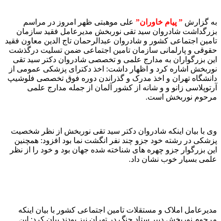
به گزارش
” پیام خاوران”
علی موهبتی ظهر امروز در مراسم
بزرگداشت شادروان سید تقی نوربخش مدیرعامل فقید سازمان
تامین اجتماعی کشور و شادروان عبدالرحمان تاج الدین معاون فقید
حقوقی و پارلمانی سازمان تامین اجتماعی ضمن تسلیت درگذشت
این بزرگواران به مدارج علمی و تخصصی شادروان دکتر سید تقی
نوربخش اشاره کرد و اظهار داشت: اخذ دکترای پزشکی عمومی از
دانشگاه تهران و اخذ مدرک و گذراندن دوره فوق تخصصی فلوشیپ
آرتوپلاسی زانو و و شانه از کشور آلمان از جمله مدارج علمی
مرحوم نوربخش است.
وی با بیان اینکه شادروان دکتر سید تقی نوربخش از نظر شخصیت
پزشکی در رشته خود جزو چند نفر انگشت نما بود افزود: همچنین
این بزرگوار جزو چهره های شناخته شده جهان بود و خود را از نظر
علمی بسیار خوب نشان داد.
مدیرعامل املاک و مستقلات تامین اجتماعی کشور با بیان اینکه
مرحوم نوربخش دبیر ستاد جنگ در تهران نیز بودند بیان کرد: این