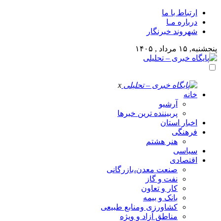
ارتباط با ما
درباره مـا
شهروند خبرنگار
پنجشنبه, ۱۵ مرداد , ۱۴۰۵
x
خانه
آرشیو
پربیننده ترین خبرها
اخبار استان
فرهنگی
هنر هشتم
سیاسی
اقتصادی
صنعت معدن،بازرگانی
نفت و گاز
کار و تعاون
بانک و بیمه
کشاورزی ومنابع طبیعی
مناطق آزاد و ویژه