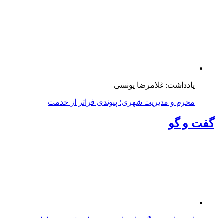
محرم و مدیریت شهری؛ پیوندی فراتر از خدمت
گفت و گو
از بحران نقدینگی تا تصاحب بیش از ۷۰ درصد بازار جرم
نسوز ایران
همسر شهید ثقفی‌فر، محافظ و دستیار ویژه رهبر شهید
انقلاب: سوگوار دو داغیم
کمبود سهمیه گازوئیل ناوگان شهری را با بحران مواجه
می‌کند
مزایده و مناقصه