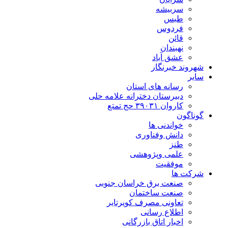
سربیشه
طبس
فردوس
قائن
نهبندان
عشق آباد
شهروند خبرنگار
سایر
رسانه های استان
دبیرستان دخترانه علامه حلی
کاروان ۳۹۰۳۱ حج تمتع
گوناگون
خواندنی ها
دانش وفناوری
طنز
علمی وپژوهشی
موفقیت
شرکت ها
صنعت برق خراسان جنوبی
صنعت ساختمان
تعاونی مصرف کویرتایر
اطلاع رسانی
اخبار اتاق بازرگانی