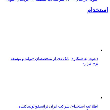
جنوبی به سایر استان‌های کشور
۵۳ موکب خراسان جنوبی در خدمت زائران اربعین؛ کاظمین
نماد وحدت شد
خراسان جنوبی در آستانه اربعین، میزبان یکصد و
پنجاه‌وپنجمین قرار شبانه
بازدید میدانی مشاور و مدیر سرمایه‌گذاری شهرداری بیرجند
از معدن سنگ لاشه ثمن‌شاهی
توسعه تجارت مرزی، اشتغال و تقویت بخش تعاون
تأکید بر کنترل قیمت‌ها و ساماندهی بازار خراسان جنوبی
از مرزهای شرقی تا قلب کویر؛ یک استان، یک روایت
موضوعات داغ:
خراسان جنوبی
پیام خاوران
استاندار خراسان جنوبی
بیرجند
کرونا
نماینده ولی فقیه در
خراسان جنوبی
مدیرعامل شرکت توزیع نیروی برق خراسان جنوبی
کویرتایر
طراحی و تولید
پیام خاوران
بیرجند- خیابان غفاری،حدفاصل غفاری ۲۵ و۲۷-پلاک۱۱- طبقه اول
-کدپستی:۹۷۱۷۸۱۸۴۷۳ تلفن:۸-۳۲۳۴۲۶۰۷ نمابر:۳۲۳۴۲۰۱۴
ارتباطات:۰۹۰۳۰۶۴۳۸۱۹ -۰۹۳۶۸۳۵۰۴۹۴