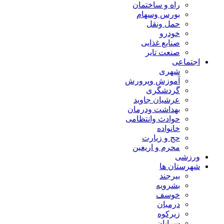
راه و ساختمان
بورس وسهام
حمل ونقل
خودرو
صنایع غذایی
صنعت تایر
اجتماعی
شهری
آموزش وپرورش
گردشگری
عرشیان جاوید
بهداشت ودرمان
حوادث وانتظامی
خانواده
حج و زیارت
محرم و اریعین
ورزشی
شهرستان ها
بیرجند
بشرویه
خوسف
درمیان
زیرکوه
سرایان