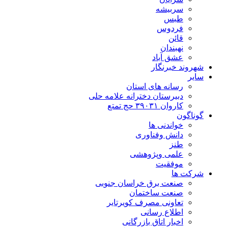
سربیشه
طبس
فردوس
قائن
نهبندان
عشق آباد
شهروند خبرنگار
سایر
رسانه های استان
دبیرستان دخترانه علامه حلی
کاروان ۳۹۰۳۱ حج تمتع
گوناگون
خواندنی ها
دانش وفناوری
طنز
علمی وپژوهشی
موفقیت
شرکت ها
صنعت برق خراسان جنوبی
صنعت ساختمان
تعاونی مصرف کویرتایر
اطلاع رسانی
اخبار اتاق بازرگانی