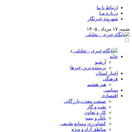
ارتباط با ما
درباره مـا
شهروند خبرنگار
شنبه, ۱۷ مرداد , ۱۴۰۵
x
خانه
آرشیو
پربیننده ترین خبرها
اخبار استان
فرهنگی
هنر هشتم
سیاسی
اقتصادی
صنعت معدن،بازرگانی
نفت و گاز
کار و تعاون
بانک و بیمه
کشاورزی ومنابع طبیعی
مناطق آزاد و ویژه