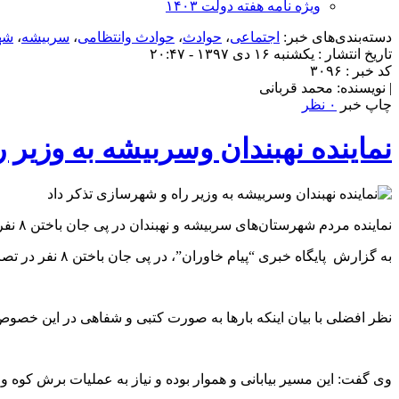
ویژه نامه هفته دولت ۱۴۰۳
دسته‌بندی‌های خبر:
اجتماعی
،
حوادث
،
حوادث وانتظامی
،
سربیشه
،
شه
تاریخ انتشار : یکشنبه ۱۶ دی ۱۳۹۷ - ۲۰:۴۷
کد خبر : ۳۰۹۶
| نویسنده: محمد قربانی
چاپ خبر
۰ نظر
نماینده نهبندان وسربیشه به وزیر 
نماینده مردم شهرستان‌های سربیشه و نهبندان در پی جان باختن ۸ نفر در تصادفات روز گذشته به وزیر راه و شهرسازی تذکر داد.
به گزارش پایگاه خبری “پیام خاوران”، در پی جان باختن ۸ نفر در تصادفات روز گذشته محور نهبندان_سربیشه نماینده مردم شهرستان‌های سربیشه و نهبندان به وزیر راه و شهرسازی تذکر کتبی داد.
نظر افضلی با بیان اینکه بارها به صورت کتبی و شفاهی در این خصوص ت
وی گفت: این مسیر بیابانی و هموار بوده و نیاز به عملیات برش کوه و 