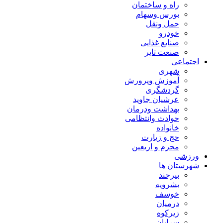
راه و ساختمان
بورس وسهام
حمل ونقل
خودرو
صنایع غذایی
صنعت تایر
اجتماعی
شهری
آموزش وپرورش
گردشگری
عرشیان جاوید
بهداشت ودرمان
حوادث وانتظامی
خانواده
حج و زیارت
محرم و اریعین
ورزشی
شهرستان ها
بیرجند
بشرویه
خوسف
درمیان
زیرکوه
سرایان