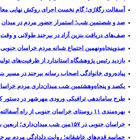
آسفالت رگلاژی؛ گام نخست اجرای روکش نهایی معاب
صد و شصتمین شب؛ استمرار حضور مردم در میدان
صف‌های دریافت بنزین آزاد در بیرجند طولانی و وقت 
صدوپنجاه‌ونهمین اجتماع شبانه مردم خراسان جنوبی در ۱۲ شهرستان برگزا
بازدید رئیس پژوهشگاه استاندارد از ظرفیت‌های تول
پیاده‌روی خانوادگی اصحاب رسانه بیرجند در مسیر بن
یکصد و پنجاه‌وهشتمین شب میدان‌داری مردم خراسا
طرح ساماندهی ترافیکی ورودی مهرشهر در دستور کا
بهره‌مندی ۱۱ روستای خراسان جنوبی از راه آسفالته در چهار ماهه نخست سال ۱۴۰۵
خراسان جنوبی در ۱۵۷مین شب میدان‌داری؛ اربعین با اجتماعات مردمی گره خورد
حماسه قدم‌های عاشقانه؛ روایت دلدادگی مردم بیرجن