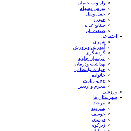
راه و ساختمان
بورس وسهام
حمل ونقل
خودرو
صنایع غذایی
صنعت تایر
اجتماعی
شهری
آموزش وپرورش
گردشگری
عرشیان جاوید
بهداشت ودرمان
حوادث وانتظامی
خانواده
حج و زیارت
محرم و اریعین
ورزشی
شهرستان ها
بیرجند
بشرویه
خوسف
درمیان
زیرکوه
سرایان