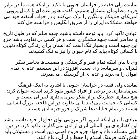
نماینده ولی فقیه در خراسان جنوبی با تاکید بر اینکه همه ما در برابر
فریاد مظلومان مسئول هستیم، گفت: هنوز عده ای با کمال پرویی
آمریکای جنایتکار و ننگین را بزک می‌کنند و در خواب آشفته خود می
خواهند مشکلات ایران را از طریق انگلیس و فرانسه حل کنند.
عبادی تاکید کرد: باید توجه داشته باشیم جبهه ظلم که در طول تاریخ
و معاصر است جبهه ستمگری است و هر کسی بی تفاوت باشد جزو
این جبهه است و بسیار ننگ است که انسان برای زندگی کوتاه دنیایی
با کسانی کوتاه بیاید که نام حیوان را نیز به ننگ کشیدند.
وی با بیان اینکه تمام فقر و گرسنگی و مصیبت‌ها بخاطر تفکر
لیبرالی و سرمایه‌داری است، افزود: در این سیستم عده ای تمام
اموال را می‌برند و عده ای از گرسنگی می‌میرند.
نماینده ولی فقیه در خراسان جنوبی با اشاره به اینکه فرهنگ
سرمایه‌داری در برخی از افراد کشور نفوذ کرده است، عنوان کرد:
هیچ بیماری خطرناک تر از تفکر سرمایه‌داری لیبرالی نیست و
کسانی که حمایت می‌کنند یا بی تفاوت در این فاجعه بزرگ انسانی
هستند در تمام جنایات ها شریک و جزو جبهه آنان هستند.
عبادی با بیان اینکه امروز اگر مردمی توان دفاع از خود نداشته باشد
این کفتارهای بین المللی اثری از آنان نمی‌گذارند، تاکید کرد: در دین
الهی مسئله دفاع و جهاد جزو فروع اصلی دین است و مسئولان باید
تلاش کنند فرهنگ اسلام را حفظ و از آن دفاع کنند.