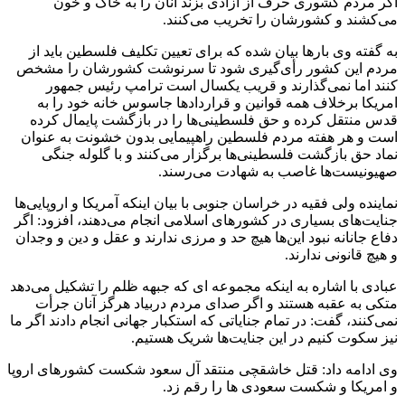
اگر مردم کشوری حرف از آزادی بزند آنان را به خاک و خون
می‌کشند و کشورشان را تخریب می‌کنند.
به گفته وی بارها بیان شده که برای تعیین تکلیف فلسطین باید از
مردم این کشور رأی‌گیری شود تا سرنوشت کشورشان را مشخص
کنند اما نمی‌گذارند و قریب یکسال است ترامپ رئیس جمهور
امریکا برخلاف همه قوانین و قراردادها جاسوس خانه خود را به
قدس منتقل کرده و حق فلسطینی‌ها را در بازگشت پایمال کرده
است و هر هفته مردم فلسطین راهپیمایی بدون خشونت به عنوان
نماد حق بازگشت فلسطینی‌ها برگزار می‌کنند و با گلوله جنگی
صهیونیست‌ها غاصب به شهادت می‌رسند.
نماینده ولی فقیه در خراسان جنوبی با بیان اینکه آمریکا و اروپایی‌ها
جنایت‌های بسیاری در کشورهای اسلامی انجام می‌دهند، افزود: اگر
دفاع جانانه نبود این‌ها هیچ حد و مرزی ندارند و عقل و دین و وجدان
و هیچ قانونی ندارند.
عبادی با اشاره به اینکه مجموعه ای که جبهه ظلم را تشکیل می‌دهد
متکی به عقبه هستند و اگر صدای مردم دربیاد هرگز آنان جرأت
نمی‌کنند، گفت: در تمام جنایاتی که استکبار جهانی انجام دادند اگر ما
نیز سکوت کنیم در این جنایت‌ها شریک هستیم.
وی ادامه داد: قتل خاشقچی منتقد آل سعود شکست کشورهای اروپا
و امریکا و شکست سعودی ها را رقم زد.