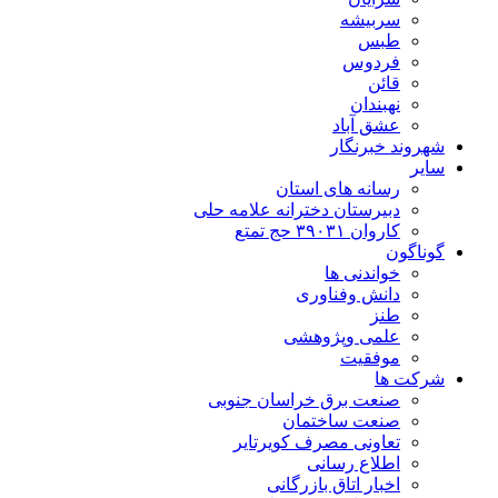
سربیشه
طبس
فردوس
قائن
نهبندان
عشق آباد
شهروند خبرنگار
سایر
رسانه های استان
دبیرستان دخترانه علامه حلی
کاروان ۳۹۰۳۱ حج تمتع
گوناگون
خواندنی ها
دانش وفناوری
طنز
علمی وپژوهشی
موفقیت
شرکت ها
صنعت برق خراسان جنوبی
صنعت ساختمان
تعاونی مصرف کویرتایر
اطلاع رسانی
اخبار اتاق بازرگانی