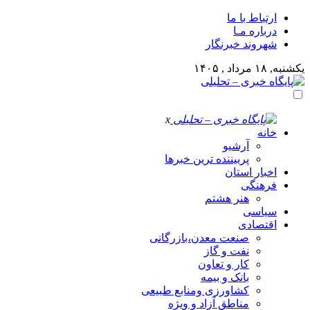
ارتباط با ما
درباره مـا
شهروند خبرنگار
یکشنبه, ۱۸ مرداد , ۱۴۰۵
x
خانه
آرشیو
پربیننده ترین خبرها
اخبار استان
فرهنگی
هنر هشتم
سیاسی
اقتصادی
صنعت معدن،بازرگانی
نفت و گاز
کار و تعاون
بانک و بیمه
کشاورزی ومنابع طبیعی
مناطق آزاد و ویژه