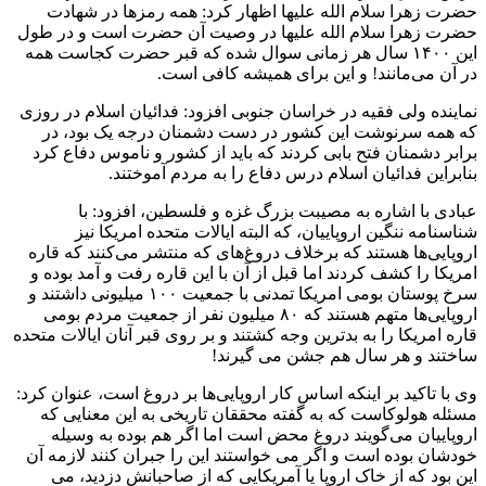
حضرت زهرا سلام الله علیها اظهار کرد: همه رمزها در شهادت
حضرت زهرا سلام الله علیها در وصیت آن حضرت است و در طول
این ۱۴۰۰ سال هر زمانی سوال شده که قبر حضرت کجاست همه
در آن می‌مانند! و این برای همیشه کافی است.
نماینده ولی فقیه در خراسان جنوبی افزود: فدائیان اسلام در روزی
که همه سرنوشت این کشور در دست دشمنان درجه یک بود، در
برابر دشمنان فتح بابی کردند که باید از کشور و ناموس دفاع کرد
بنابراین فدائیان اسلام درس دفاع را به مردم آموختند.
عبادی با اشاره به مصیبت بزرگ غزه و فلسطین، افزود: با
شناسنامه ننگین اروپاییان، که البته ایالات متحده امریکا نیز
اروپایی‌ها هستند که برخلاف دروغ‌های که منتشر می‌کنند که قاره
امریکا را کشف کردند اما قبل از آن با این قاره رفت و آمد بوده و
سرخ پوستان بومی امریکا تمدنی با جمعیت ۱۰۰ میلیونی داشتند و
اروپایی‌ها متهم هستند که ۸۰ میلیون نفر از جمعیت مردم بومی
قاره امریکا را به بدترین وجه کشتند و بر روی قبر آنان ایالات متحده
ساختند و هر سال هم جشن می گیرند!
وی با تاکید بر اینکه اساس کار اروپایی‌ها بر دروغ است، عنوان کرد:
مسئله هولوکاست که به گفته محققان تاریخی به این معنایی که
اروپاییان می‌گویند دروغ محض است اما اگر هم بوده به وسیله
خودشان بوده است و اگر می خواستند این را جبران کنند لازمه آن
این بود که از خاک اروپا یا آمریکایی که از صاحبانش دزدید، می