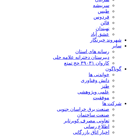
سربیشه
طبس
فردوس
قائن
نهبندان
عشق آباد
شهروند خبرنگار
سایر
رسانه های استان
دبیرستان دخترانه علامه حلی
کاروان ۳۹۰۳۱ حج تمتع
گوناگون
خواندنی ها
دانش وفناوری
طنز
علمی وپژوهشی
موفقیت
شرکت ها
صنعت برق خراسان جنوبی
صنعت ساختمان
تعاونی مصرف کویرتایر
اطلاع رسانی
اخبار اتاق بازرگانی