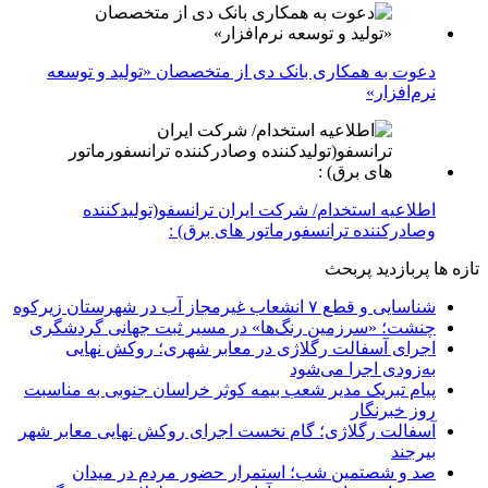
دعوت به همکاری بانک دی از متخصصان «تولید و توسعه
نرم‌افزار»
اطلاعیه استخدام/ شرکت ایران ترانسفو(تولیدکننده
وصادرکننده ترانسفورماتور های برق) :
تازه ها
پربازدید
پربحث
شناسایی و قطع ۷ انشعاب غیرمجاز آب در شهرستان زیرکوه
چنشت؛ «سرزمین رنگ‌ها» در مسیر ثبت جهانی گردشگری
اجرای آسفالت رگلاژی در معابر شهری؛ روکش نهایی
به‌زودی اجرا می‌شود
پیام تبریک مدیر شعب بیمه کوثر خراسان جنوبی به مناسبت
روز خبرنگار
آسفالت رگلاژی؛ گام نخست اجرای روکش نهایی معابر شهر
بیرجند
صد و شصتمین شب؛ استمرار حضور مردم در میدان