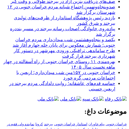
صف‌های دریافت بنزین آزاد در بیرجند طولانی و وقت گیر
صدوپنجاه‌ونهمین اجتماع شبانه مردم خراسان جنوبی در ۱۲
شهرستان برگزار شد
بازدید رئیس پژوهشگاه استاندارد از ظرفیت‌های تولیدی
بیرجند و شرق کشور
پیاده‌روی خانوادگی اصحاب رسانه بیرجند در مسیر بنددره
برگزار شد
یکصد و پنجاه‌وهشتمین شب میدان‌داری مردم خراسان
جنوبی؛ شمارش معکوس برای پایان چله چهارم آغاز شد
طرح ساماندهی ترافیکی ورودی مهرشهر در دستور کار
شهرداری بیرجند قرار گرفت
بهره‌مندی ۱۱ روستای خراسان جنوبی از راه آسفالته در چهار
ماهه نخست سال ۱۴۰۵
خراسان جنوبی در ۱۵۷مین شب میدان‌داری؛ اربعین با
اجتماعات مردمی گره خورد
حماسه قدم‌های عاشقانه؛ روایت دلدادگی مردم بیرجند در
اربعین حسینی
موضوعات داغ:
خراسان جنوبی
پیام خاوران
استاندار خراسان جنوبی
بیرجند
کرونا
نماینده ولی فقیه در