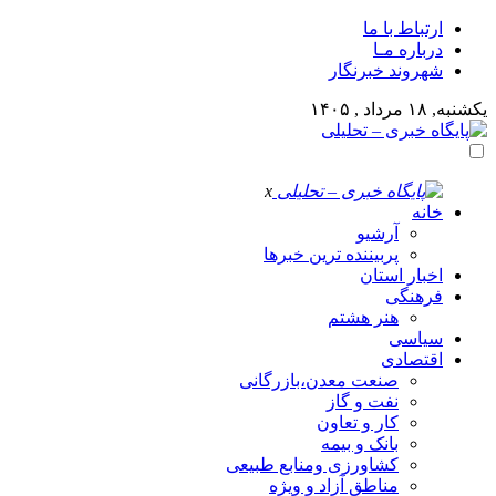
ارتباط با ما
درباره مـا
شهروند خبرنگار
یکشنبه, ۱۸ مرداد , ۱۴۰۵
x
خانه
آرشیو
پربیننده ترین خبرها
اخبار استان
فرهنگی
هنر هشتم
سیاسی
اقتصادی
صنعت معدن،بازرگانی
نفت و گاز
کار و تعاون
بانک و بیمه
کشاورزی ومنابع طبیعی
مناطق آزاد و ویژه