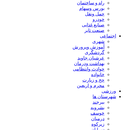
راه و ساختمان
بورس وسهام
حمل ونقل
خودرو
صنایع غذایی
صنعت تایر
اجتماعی
شهری
آموزش وپرورش
گردشگری
عرشیان جاوید
بهداشت ودرمان
حوادث وانتظامی
خانواده
حج و زیارت
محرم و اریعین
ورزشی
شهرستان ها
بیرجند
بشرویه
خوسف
درمیان
زیرکوه
سرایان