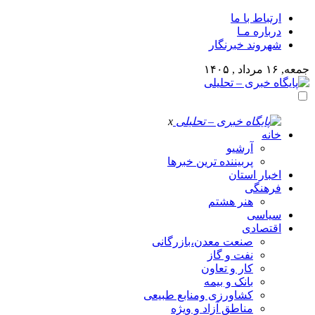
ارتباط با ما
درباره مـا
شهروند خبرنگار
جمعه, ۱۶ مرداد , ۱۴۰۵
x
خانه
آرشیو
پربیننده ترین خبرها
اخبار استان
فرهنگی
هنر هشتم
سیاسی
اقتصادی
صنعت معدن،بازرگانی
نفت و گاز
کار و تعاون
بانک و بیمه
کشاورزی ومنابع طبیعی
مناطق آزاد و ویژه