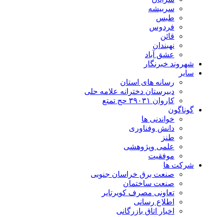
سربیشه
طبس
فردوس
قائن
نهبندان
عشق آباد
شهروند خبرنگار
سایر
رسانه های استان
دبیرستان دخترانه علامه حلی
کاروان ۳۹۰۳۱ حج تمتع
گوناگون
خواندنی ها
دانش وفناوری
طنز
علمی وپژوهشی
موفقیت
شرکت ها
صنعت برق خراسان جنوبی
صنعت ساختمان
تعاونی مصرف کویرتایر
اطلاع رسانی
اخبار اتاق بازرگانی