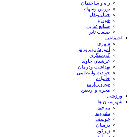
راه و ساختمان
بورس وسهام
حمل ونقل
خودرو
صنایع غذایی
صنعت تایر
اجتماعی
شهری
آموزش وپرورش
گردشگری
عرشیان جاوید
بهداشت ودرمان
حوادث وانتظامی
خانواده
حج و زیارت
محرم و اریعین
ورزشی
شهرستان ها
بیرجند
بشرویه
خوسف
درمیان
زیرکوه
سرایان