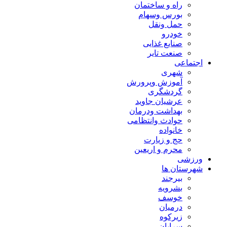
راه و ساختمان
بورس وسهام
حمل ونقل
خودرو
صنایع غذایی
صنعت تایر
اجتماعی
شهری
آموزش وپرورش
گردشگری
عرشیان جاوید
بهداشت ودرمان
حوادث وانتظامی
خانواده
حج و زیارت
محرم و اریعین
ورزشی
شهرستان ها
بیرجند
بشرویه
خوسف
درمیان
زیرکوه
سرایان