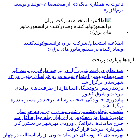
دعوت به همکاری بانک دی از متخصصان «تولید و توسعه
نرم‌افزار»
اطلاعیه استخدام/ شرکت ایران ترانسفو(تولیدکننده
وصادرکننده ترانسفورماتور های برق) :
تازه ها
پربازدید
پربحث
صف‌های دریافت بنزین آزاد در بیرجند طولانی و وقت گیر
صدوپنجاه‌ونهمین اجتماع شبانه مردم خراسان جنوبی در ۱۲
شهرستان برگزار شد
بازدید رئیس پژوهشگاه استاندارد از ظرفیت‌های تولیدی
بیرجند و شرق کشور
پیاده‌روی خانوادگی اصحاب رسانه بیرجند در مسیر بنددره
برگزار شد
یکصد و پنجاه‌وهشتمین شب میدان‌داری مردم خراسان
جنوبی؛ شمارش معکوس برای پایان چله چهارم آغاز شد
طرح ساماندهی ترافیکی ورودی مهرشهر در دستور کار
شهرداری بیرجند قرار گرفت
بهره‌مندی ۱۱ روستای خراسان جنوبی از راه آسفالته در چهار