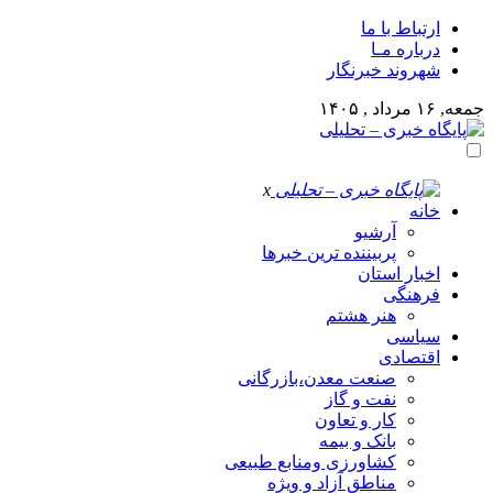
ارتباط با ما
درباره مـا
شهروند خبرنگار
جمعه, ۱۶ مرداد , ۱۴۰۵
x
خانه
آرشیو
پربیننده ترین خبرها
اخبار استان
فرهنگی
هنر هشتم
سیاسی
اقتصادی
صنعت معدن،بازرگانی
نفت و گاز
کار و تعاون
بانک و بیمه
کشاورزی ومنابع طبیعی
مناطق آزاد و ویژه