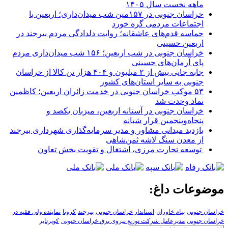
ماهه نخست سال ۱۴۰۵
خراسان جنوبی در ۱۵۷مین شب میدان‌داری؛ اربعین با
اجتماعات مردمی گره خورد
حماسه قدم‌های عاشقانه؛ روایت دلدادگی مردم بیرجند در
اربعین حسینی
خراسان جنوبی در شب اربعین؛ ۱۵۶ شب میدان‌داری مردم
پای آرمان‌های حسینی
جابه جایی بیش از ۲ میلیون و ۴۰۴ هزار تن کالا از خراسان
جنوبی به سایر استان‌های کشور
۵۳ موکب خراسان جنوبی در خدمت زائران اربعین؛ کاظمین
نماد وحدت شد
خراسان جنوبی در آستانه اربعین، میزبان یکصد و
پنجاه‌وپنجمین قرار شبانه
بازدید میدانی مشاور و مدیر سرمایه‌گذاری شهرداری بیرجند
از معدن سنگ لاشه ثمن‌شاهی
توسعه تجارت مرزی، اشتغال و تقویت بخش تعاون
موضوعات داغ:
خراسان جنوبی
پیام خاوران
استاندار خراسان جنوبی
بیرجند
کرونا
نماینده ولی فقیه در
خراسان جنوبی
مدیرعامل شرکت توزیع نیروی برق خراسان جنوبی
کویرتایر