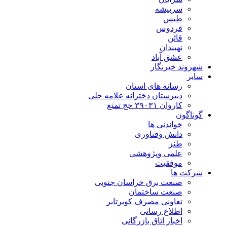
سربیشه
طبس
فردوس
قائن
نهبندان
عشق آباد
شهروند خبرنگار
سایر
رسانه های استان
دبیرستان دخترانه علامه حلی
کاروان ۳۹۰۳۱ حج تمتع
گوناگون
خواندنی ها
دانش وفناوری
طنز
علمی وپژوهشی
موفقیت
شرکت ها
صنعت برق خراسان جنوبی
صنعت ساختمان
تعاونی مصرف کویرتایر
اطلاع رسانی
اخبار اتاق بازرگانی