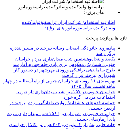
اطلاعیه استخدام/ شرکت ایران ترانسفو(تولیدکننده
وصادرکننده ترانسفورماتور های برق) :
تازه ها
پربازدید
پربحث
پیاده‌روی خانوادگی اصحاب رسانه بیرجند در مسیر بنددره
برگزار شد
یکصد و پنجاه‌وهشتمین شب میدان‌داری مردم خراسان
جنوبی؛ شمارش معکوس برای پایان چله چهارم آغاز شد
طرح ساماندهی ترافیکی ورودی مهرشهر در دستور کار
شهرداری بیرجند قرار گرفت
بهره‌مندی ۱۱ روستای خراسان جنوبی از راه آسفالته در چهار
ماهه نخست سال ۱۴۰۵
خراسان جنوبی در ۱۵۷مین شب میدان‌داری؛ اربعین با
اجتماعات مردمی گره خورد
حماسه قدم‌های عاشقانه؛ روایت دلدادگی مردم بیرجند در
اربعین حسینی
خراسان جنوبی در شب اربعین؛ ۱۵۶ شب میدان‌داری مردم
پای آرمان‌های حسینی
جابه جایی بیش از ۲ میلیون و ۴۰۴ هزار تن کالا از خراسان