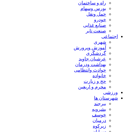
راه و ساختمان
بورس وسهام
حمل ونقل
خودرو
صنایع غذایی
صنعت تایر
اجتماعی
شهری
آموزش وپرورش
گردشگری
عرشیان جاوید
بهداشت ودرمان
حوادث وانتظامی
خانواده
حج و زیارت
محرم و اریعین
ورزشی
شهرستان ها
بیرجند
بشرویه
خوسف
درمیان
زیرکوه
سرایان