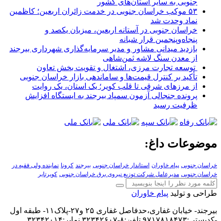
جنوبی به سایر استان‌های کشور
۵۳ موکب خراسان جنوبی در خدمت زائران اربعین؛ کاظمین
نماد وحدت شد
خراسان جنوبی در آستانه اربعین، میزبان یکصد و
پنجاه‌وپنجمین قرار شبانه
بازدید میدانی مشاور و مدیر سرمایه‌گذاری شهرداری بیرجند
از معدن سنگ لاشه ثمن‌شاهی
توسعه تجارت مرزی، اشتغال و تقویت بخش تعاون
تأکید بر کنترل قیمت‌ها و ساماندهی بازار خراسان جنوبی
از مرزهای شرقی تا قلب کویر؛ یک استان، یک روایت
پرونده جنجالی آزمون سمپاد بیرجند به ایستگاه افزایش
ظرفیت رسید
موضوعات داغ:
خراسان جنوبی
پیام خاوران
استاندار خراسان جنوبی
بیرجند
کرونا
نماینده ولی فقیه در
خراسان جنوبی
مدیرعامل شرکت توزیع نیروی برق خراسان جنوبی
کویرتایر
طراحی و تولید
پیام خاوران
بیرجند- خیابان غفاری،حدفاصل غفاری ۲۵ و۲۷-پلاک۱۱- طبقه اول
-کدپستی:۹۷۱۷۸۱۸۴۷۳ تلفن:۸-۳۲۳۴۲۶۰۷ نمابر:۳۲۳۴۲۰۱۴