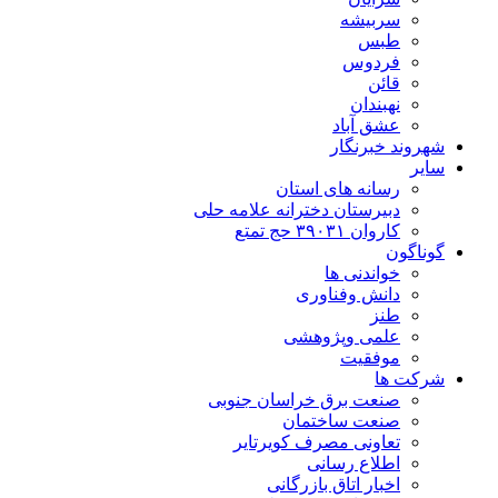
سربیشه
طبس
فردوس
قائن
نهبندان
عشق آباد
شهروند خبرنگار
سایر
رسانه های استان
دبیرستان دخترانه علامه حلی
کاروان ۳۹۰۳۱ حج تمتع
گوناگون
خواندنی ها
دانش وفناوری
طنز
علمی وپژوهشی
موفقیت
شرکت ها
صنعت برق خراسان جنوبی
صنعت ساختمان
تعاونی مصرف کویرتایر
اطلاع رسانی
اخبار اتاق بازرگانی