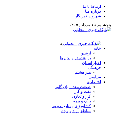
ارتباط با ما
درباره مـا
شهروند خبرنگار
پنجشنبه, ۱۵ مرداد , ۱۴۰۵
x
خانه
آرشیو
پربیننده ترین خبرها
اخبار استان
فرهنگی
هنر هشتم
سیاسی
اقتصادی
صنعت معدن،بازرگانی
نفت و گاز
کار و تعاون
بانک و بیمه
کشاورزی ومنابع طبیعی
مناطق آزاد و ویژه