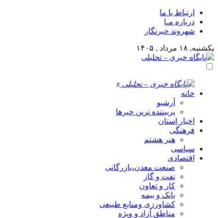
ارتباط با ما
درباره مـا
شهروند خبرنگار
یکشنبه, ۱۸ مرداد , ۱۴۰۵
x
خانه
آرشیو
پربیننده ترین خبرها
اخبار استان
فرهنگی
هنر هشتم
سیاسی
اقتصادی
صنعت معدن،بازرگانی
نفت و گاز
کار و تعاون
بانک و بیمه
کشاورزی ومنابع طبیعی
مناطق آزاد و ویژه