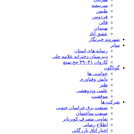
سربیشه
طبس
فردوس
قائن
نهبندان
عشق آباد
شهروند خبرنگار
سایر
رسانه های استان
دبیرستان دخترانه علامه حلی
کاروان ۳۹۰۳۱ حج تمتع
گوناگون
خواندنی ها
دانش وفناوری
طنز
علمی وپژوهشی
موفقیت
شرکت ها
صنعت برق خراسان جنوبی
صنعت ساختمان
تعاونی مصرف کویرتایر
اطلاع رسانی
اخبار اتاق بازرگانی