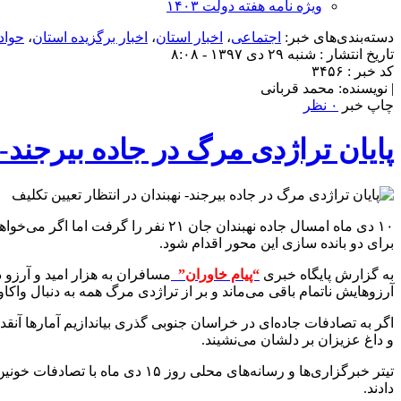
ویژه نامه هفته دولت ۱۴۰۳
دسته‌بندی‌های خبر:
اجتماعی
،
اخبار استان
،
اخبار برگزیده استان
،
حواد
تاریخ انتشار : شنبه ۲۹ دی ۱۳۹۷ - ۸:۰۸
کد خبر : ۳۴۵۶
| نویسنده: محمد قربانی
چاپ خبر
۰ نظر
پایان تراژدی مرگ در جاده بیرجند- 
۱۰ دی ماه امسال جاده نهبندان جان ۱
برای دو بانده سازی این محور اقدام شود.
به گزارش پایگاه خبری
“پیام خاوران”
مسافران به هزار امید و آرزو 
آرزوهایش ناتمام باقی می‌ماند و بر از تراژدی مرگ همه به دنبال واک
اگر به تصادفات جاده‌ای در خراسان جنوبی گذری بیاندازیم آمارها آنق
و داغ عزیزان بر دلشان می‌نشیند.
تیتر خبرگزاری‌ها و رسانه‌های م
دادند.