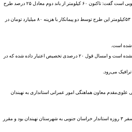
مدیرکل راه و شهرسازی خراسان جنوبی نیز با بیان اینکه محور بیرجند-زاهدان به طول ۴۷۰ کیلومتر است که ۲۴۶ کیلومتر آن در خراسان جنوبی است گفت: تاکنون ۶۰ کیلومتر از باند دوم معادل ۲۵ درصد طرح
جعفری با بیان اینکه در حال حاضر محور سربیشه ۱۴ کیلومتر از باند دوم آن باقی مانده که تا پایان سال مالی ۹۸ باند به اتمام می‌رسد افزود: ۵۳کیلومتر این طرح توسط دو پیمانکار با هزینه ۸۰ میلیارد تومان در
مدیرکل راه و شهرسازی خراسان جنوبی اظهار داشت: هشت میلیارد تومان از محل اعتبارات متوازن منطقه‌ای ابلاغ شده اما تخصیص داده نشده است و امسال قول ۲۰ درصدی تخصیص اعتبار داده شده که در
 علوی‌مقدم معاون هماهنگی امور عمرانی استانداری به نهبندان
نماینده مردم نهبندان و سربیشه در مجلس شورای اسلامی بیان کرد: بررسی بحث راه‌های شهرستان نهبندان از دیگر اقدامات انجام شده در سفر ۳ روزه استاندار خراسان جنوبی به شهرستان نهبندان بود و مقرر