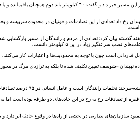
معاون عمرانی فرماندار سربیشه نیز از اجرای ۵۰ کیلومتر باند دوم در این مسیر
در ۱۵ دی ماه در محور سربیشه-نهبندان رخ داد تعدادی از این تصادفات و فوتیان در م
 است.
حور سربیشه-بیرجند در هفته گذشته بیان کرد: تعدادی از مردم و رانندگان از مسیر با
ب سرعتگیر زیاد در این ۵ کیلومتر دانست.
قدردانی است چون با توجه به محدودیت‌ها و اعتبارات کار می‌کنند.
 نهبندان –شوسف تعیین تکلیف شده تا بلکه به تراژدی مرگ در محور نهب
ت رانندگان است و عامل انسانی در ۹۵ درصد تصادفات دخیل است.
فقره از تصادفات رخ به رخ در این جاده‌های دو طرفه بوده است اما به
د سازمان‌های نظارتی در بخشی از راه‌ها در وقوع حادثه اثر دارد و م