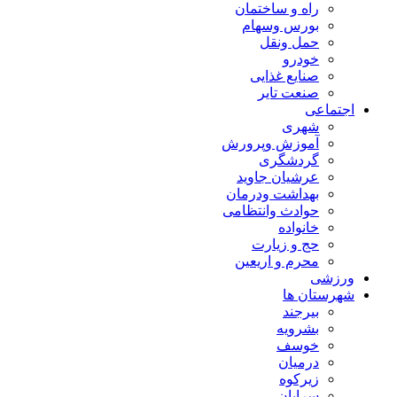
راه و ساختمان
بورس وسهام
حمل ونقل
خودرو
صنایع غذایی
صنعت تایر
اجتماعی
شهری
آموزش وپرورش
گردشگری
عرشیان جاوید
بهداشت ودرمان
حوادث وانتظامی
خانواده
حج و زیارت
محرم و اریعین
ورزشی
شهرستان ها
بیرجند
بشرویه
خوسف
درمیان
زیرکوه
سرایان