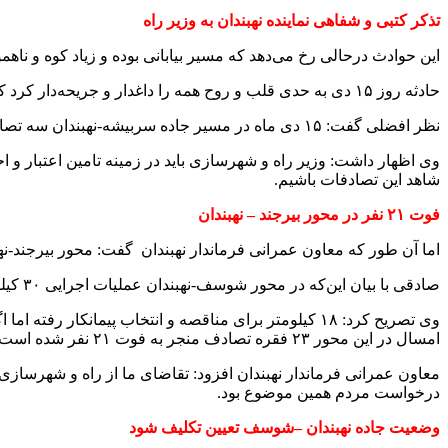
تذکر کتبی و شفاهی نماینده نهبندان به وزیر راه
این حوادث درحالی رخ می‌دهد که مسیر بیابانی بوده و زیاد کوه و ناهم
حادثه روز ۱۵ دی به حدی قلب و روح همه را داغدار و جریحه‌دار کرد که نماینده مردم سربیشه و نهبندان در مجلس شورای اسلامی نیز دست به قلم شده و به وزیر راه و شهرسازی تذکر کتبی داد.
نظر افضلی گفت: ۱۵ دی ماه در مسیر جاده سربیشه-نهبندان سه تصادف رخ داد که متاسقانه شاهد فوت هشت نفر از هموطنان بودیم و در طول سال هم بارها شاهد تصادف و فوت در این محور بوده‌ایم.
وی اظهار داشت: وزیر راه و شهرسازی باید در زمینه تامین اعتبار و ا
شاهد این تصادفات باشیم.
فوت ۲۱ نفر در محور بیرجند – نهبندان
اما آن طور که معاون عمرانی فرماندار نهبندان گفت: محور بیرجند-نهبن
صادقی با بیان این‌که در محور شوسف-نهبندان عملیات اجرایی ۳۰ کیلومتر آن از سال ۸۹ کلنگ زنی شده که تنها ۱۲ کیلومتر از این منطقه آماده بهره‌برداری است.
امسال در این محور ۲۳ فقره تصادف منجر به فوت ۲۱ نفر شده است.
معاون عمرانی فرماندار نهبندان افزود: تقاضای ما از راه و شهرساز
درخواست مردم همین موضوع بود.
وضعیت جاده نهبندان –شوسف تعیین تکلیف شود