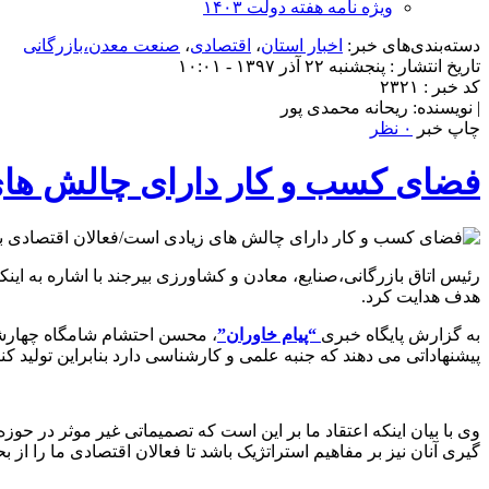
ویژه نامه هفته دولت ۱۴۰۳
دسته‌بندی‌های خبر:
اخبار استان
،
اقتصادی
،
صنعت معدن،بازرگانی
تاریخ انتشار : پنجشنبه ۲۲ آذر ۱۳۹۷ - ۱۰:۰۱
کد خبر : ۲۳۲۱
| نویسنده: ریحانه محمدی پور
چاپ خبر
۰ نظر
فضای کسب و کار دارای چالش های 
رئیس اتاق بازرگانی،صنایع، معادن و کشاورزی بیرجند با اشاره به ا
هدف هدایت کرد.
به گزارش پایگاه خبری
“پیام خاوران”
، محسن احتشام شامگاه چهارشنب
پیشنهاداتی می دهند که جنبه علمی و کارشناسی دارد بنابراین تولید کنن
وی با بیان اینکه اعتقاد ما بر این است که تصمیماتی غیر موثر در حو
گیری آنان نیز بر مفاهیم استراتژیک باشد تا فعالان اقتصادی ما را 