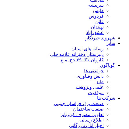
سربیشه
طبس
فردوس
قائن
نهبندان
عشق آباد
شهروند خبرنگار
سایر
رسانه های استان
دبیرستان دخترانه علامه حلی
کاروان ۳۹۰۳۱ حج تمتع
گوناگون
خواندنی ها
دانش وفناوری
طنز
علمی وپژوهشی
موفقیت
شرکت ها
صنعت برق خراسان جنوبی
صنعت ساختمان
تعاونی مصرف کویرتایر
اطلاع رسانی
اخبار اتاق بازرگانی