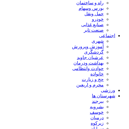
راه و ساختمان
بورس وسهام
حمل ونقل
خودرو
صنایع غذایی
صنعت تایر
اجتماعی
شهری
آموزش وپرورش
گردشگری
عرشیان جاوید
بهداشت ودرمان
حوادث وانتظامی
خانواده
حج و زیارت
محرم و اریعین
ورزشی
شهرستان ها
بیرجند
بشرویه
خوسف
درمیان
زیرکوه
سرایان