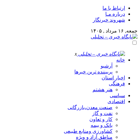
ارتباط با ما
درباره مـا
شهروند خبرنگار
جمعه, ۱۶ مرداد , ۱۴۰۵
x
خانه
آرشیو
پربیننده ترین خبرها
اخبار استان
فرهنگی
هنر هشتم
سیاسی
اقتصادی
صنعت معدن،بازرگانی
نفت و گاز
کار و تعاون
بانک و بیمه
کشاورزی ومنابع طبیعی
مناطق آزاد و ویژه