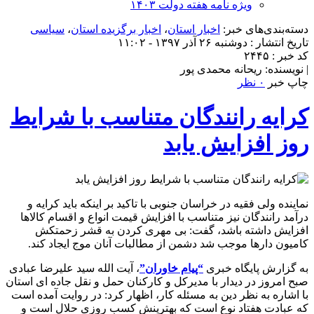
ویژه نامه هفته دولت ۱۴۰۳
دسته‌بندی‌های خبر:
اخبار استان
،
اخبار برگزیده استان
،
سیاسی
تاریخ انتشار : دوشنبه ۲۶ آذر ۱۳۹۷ - ۱۱:۰۲
کد خبر : ۲۴۴۵
| نویسنده: ریحانه محمدی پور
چاپ خبر
۰ نظر
کرایه رانندگان متناسب با شرایط
روز افزایش یابد
نماینده ولی فقیه در خراسان جنوبی با تاکید بر اینکه باید کرایه و
درآمد رانندگان نیز متناسب با افزایش قیمت انواع و اقسام کالاها
افزایش داشته باشد، گفت: بی مهری کردن به قشر زحمتکش
کامیون دارها موجب شد دشمن از مطالبات آنان موج ایجاد کند.
به گزارش پایگاه خبری
“پیام خاوران”
، آیت الله سید علیرضا عبادی
صبح امروز در دیدار با مدیرکل و کارکنان حمل و نقل جاده ای استان
با اشاره به نظر دین به مسئله کار، اظهار کرد: در روایت آمده است
که عبادت هفتاد نوع است که بهترینش کسب روزی حلال است و