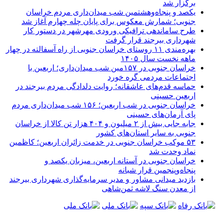
برگزار شد
یکصد و پنجاه‌وهشتمین شب میدان‌داری مردم خراسان
جنوبی؛ شمارش معکوس برای پایان چله چهارم آغاز شد
طرح ساماندهی ترافیکی ورودی مهرشهر در دستور کار
شهرداری بیرجند قرار گرفت
بهره‌مندی ۱۱ روستای خراسان جنوبی از راه آسفالته در چهار
ماهه نخست سال ۱۴۰۵
خراسان جنوبی در ۱۵۷مین شب میدان‌داری؛ اربعین با
اجتماعات مردمی گره خورد
حماسه قدم‌های عاشقانه؛ روایت دلدادگی مردم بیرجند در
اربعین حسینی
خراسان جنوبی در شب اربعین؛ ۱۵۶ شب میدان‌داری مردم
پای آرمان‌های حسینی
جابه جایی بیش از ۲ میلیون و ۴۰۴ هزار تن کالا از خراسان
جنوبی به سایر استان‌های کشور
۵۳ موکب خراسان جنوبی در خدمت زائران اربعین؛ کاظمین
نماد وحدت شد
خراسان جنوبی در آستانه اربعین، میزبان یکصد و
پنجاه‌وپنجمین قرار شبانه
بازدید میدانی مشاور و مدیر سرمایه‌گذاری شهرداری بیرجند
از معدن سنگ لاشه ثمن‌شاهی