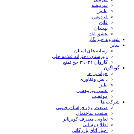
سربیشه
طبس
فردوس
قائن
نهبندان
عشق آباد
شهروند خبرنگار
سایر
رسانه های استان
دبیرستان دخترانه علامه حلی
کاروان ۳۹۰۳۱ حج تمتع
گوناگون
خواندنی ها
دانش وفناوری
طنز
علمی وپژوهشی
موفقیت
شرکت ها
صنعت برق خراسان جنوبی
صنعت ساختمان
تعاونی مصرف کویرتایر
اطلاع رسانی
اخبار اتاق بازرگانی