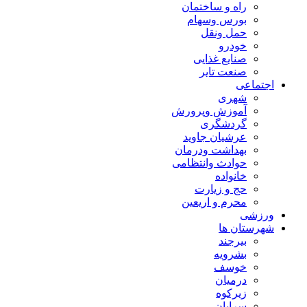
راه و ساختمان
بورس وسهام
حمل ونقل
خودرو
صنایع غذایی
صنعت تایر
اجتماعی
شهری
آموزش وپرورش
گردشگری
عرشیان جاوید
بهداشت ودرمان
حوادث وانتظامی
خانواده
حج و زیارت
محرم و اریعین
ورزشی
شهرستان ها
بیرجند
بشرویه
خوسف
درمیان
زیرکوه
سرایان