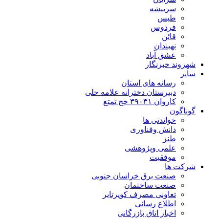
سربیشه
طبس
فردوس
قائن
نهبندان
عشق آباد
شهروند خبرنگار
سایر
رسانه های استان
دبیرستان دخترانه علامه حلی
کاروان ۳۹۰۳۱ حج تمتع
گوناگون
خواندنی ها
دانش وفناوری
طنز
علمی وپژوهشی
موفقیت
شرکت ها
صنعت برق خراسان جنوبی
صنعت ساختمان
تعاونی مصرف کویرتایر
اطلاع رسانی
اخبار اتاق بازرگانی