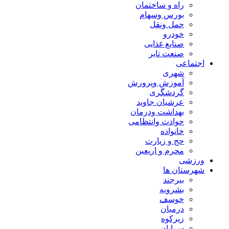
راه و ساختمان
بورس وسهام
حمل ونقل
خودرو
صنایع غذایی
صنعت تایر
اجتماعی
شهری
آموزش وپرورش
گردشگری
عرشیان جاوید
بهداشت ودرمان
حوادث وانتظامی
خانواده
حج و زیارت
محرم و اریعین
ورزشی
شهرستان ها
بیرجند
بشرویه
خوسف
درمیان
زیرکوه
سرایان