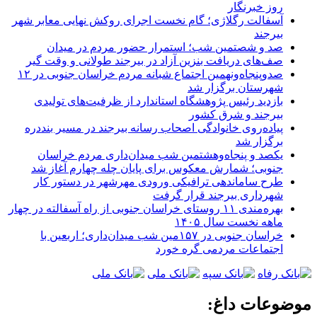
روز خبرنگار
آسفالت رگلاژی؛ گام نخست اجرای روکش نهایی معابر شهر
بیرجند
صد و شصتمین شب؛ استمرار حضور مردم در میدان
صف‌های دریافت بنزین آزاد در بیرجند طولانی و وقت گیر
صدوپنجاه‌ونهمین اجتماع شبانه مردم خراسان جنوبی در ۱۲
شهرستان برگزار شد
بازدید رئیس پژوهشگاه استاندارد از ظرفیت‌های تولیدی
بیرجند و شرق کشور
پیاده‌روی خانوادگی اصحاب رسانه بیرجند در مسیر بنددره
برگزار شد
یکصد و پنجاه‌وهشتمین شب میدان‌داری مردم خراسان
جنوبی؛ شمارش معکوس برای پایان چله چهارم آغاز شد
طرح ساماندهی ترافیکی ورودی مهرشهر در دستور کار
شهرداری بیرجند قرار گرفت
بهره‌مندی ۱۱ روستای خراسان جنوبی از راه آسفالته در چهار
ماهه نخست سال ۱۴۰۵
خراسان جنوبی در ۱۵۷مین شب میدان‌داری؛ اربعین با
اجتماعات مردمی گره خورد
موضوعات داغ: