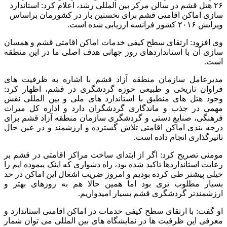
۲۶ هتل قشم در سالن‌ مرکز بین المللی رشد، اعلام کرد: استاندارد
سازی اماکن اقامتی قشم برای نخستین‌ بار در کشورمان براساس
ويرايش ۲۰۱۶ کشور فرانسه ارزیابی شده است.
وی افزود: ارتقای سطح کیفی خدمات اماکن‌ اقامتی قشم و همسان
سازی آن با استانداردهای روز جهانی هدف اصلی ما در این منطقه
است.
مدیرعامل سازمان منطقه آزاد قشم با اشاره به ظرفیت های
فراوان تاریخی و طبیعی حوزه گردشگری در قشم، اظهار کرد:
وجود هتل های منطبق با استاندارد های ملی و بین المللی نقش
مهمی در جذب و ماندگاری گردشگران دارد و اداره کل میراث
فرهنگی، صنایع دستی و گردشگری سازمان منطقه آزاد قشم برای
درجه بندی اماکن اقامتی تلاش گسترده و ارزشمند و در عین حال
تاثیرگذاری انجام داده است.
مومنی تصریح کرد: اگر از ابتدای ساخت مراکز اقامتی در قشم بر
رعایت استانداردها تاکید شده بود، راه دشواری که اینک پیموده ایم را
خیلی پیشتر طی کرده بودیم و امروز ضریب اشغال این اماکن در حد
بسیار مطلوب تری بود اما همین حالا هم به روزهای بهتر و
ارزشمندتر گردشگری قشم بسیار امیدواریم.
او گفت: با ارتقای سطح کیفی خدمات در اماکن اقامتی استاندارد و
معرفی این ظرفیت ها در نمایشگاه های بین المللی می توان شمار