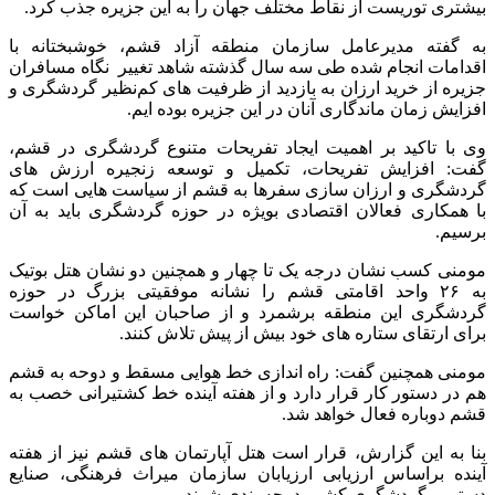
بیشتری توریست از نقاط مختلف جهان را به این جزیره جذب کرد.
به گفته مدیرعامل سازمان منطقه آزاد قشم، خوشبختانه با
اقدامات انجام شده طی سه سال گذشته شاهد تغییر نگاه مسافران
جزیره از خرید ارزان به بازدید از ظرفیت های کم‌نظیر گردشگری و
افزایش زمان‌ ماندگاری آنان در این‌ جزیره بوده ایم.
وی با تاکید بر اهمیت ایجاد تفریحات متنوع گردشگری در قشم،
گفت: افزایش تفریحات، تکمیل و توسعه زنجیره ارزش های
گردشگری و ارزان سازی سفرها به قشم از سیاست هایی است که
با همکاری فعالان اقتصادی بویژه در حوزه گردشگری باید به آن
برسیم.
مومنی کسب نشان درجه یک تا چهار و همچنین دو نشان هتل بوتیک
به ۲۶ واحد اقامتی قشم را نشانه موفقیتی بزرگ در حوزه
گردشگری این منطقه برشمرد و از صاحبان این اماکن خواست
برای ارتقای ستاره های خود بیش از پیش تلاش کنند.
مومنی همچنین گفت: راه اندازی خط هوایی مسقط و دوحه به قشم
هم در دستور کار قرار دارد و از هفته آینده خط کشتیرانی خصب به
قشم دوباره فعال خواهد شد.
بنا به این گزارش، قرار است هتل آپارتمان های قشم نیز از هفته
آینده براساس ارزیابی ارزیابان سازمان میراث فرهنگی، صنایع
دستی و گردشگری کشور درجه بندی شوند.