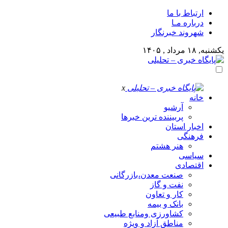
ارتباط با ما
درباره مـا
شهروند خبرنگار
یکشنبه, ۱۸ مرداد , ۱۴۰۵
x
خانه
آرشیو
پربیننده ترین خبرها
اخبار استان
فرهنگی
هنر هشتم
سیاسی
اقتصادی
صنعت معدن،بازرگانی
نفت و گاز
کار و تعاون
بانک و بیمه
کشاورزی ومنابع طبیعی
مناطق آزاد و ویژه