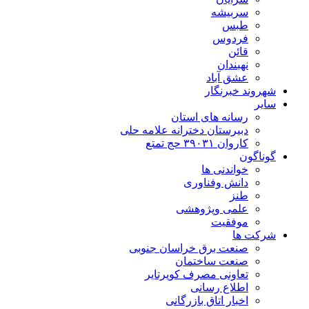
سربیشه
طبس
فردوس
قائن
نهبندان
عشق آباد
شهروند خبرنگار
سایر
رسانه های استان
دبیرستان دخترانه علامه حلی
کاروان ۳۹۰۳۱ حج تمتع
گوناگون
خواندنی ها
دانش وفناوری
طنز
علمی وپژوهشی
موفقیت
شرکت ها
صنعت برق خراسان جنوبی
صنعت ساختمان
تعاونی مصرف کویرتایر
اطلاع رسانی
اخبار اتاق بازرگانی