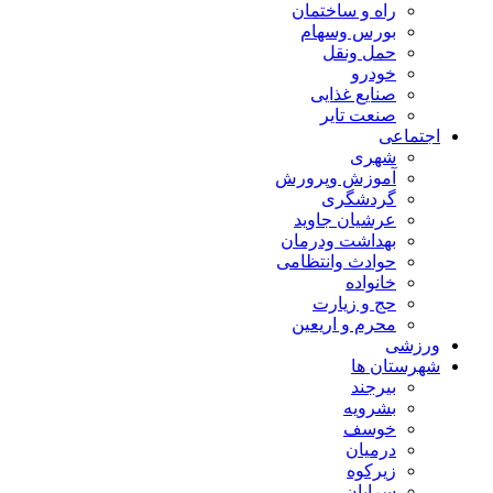
راه و ساختمان
بورس وسهام
حمل ونقل
خودرو
صنایع غذایی
صنعت تایر
اجتماعی
شهری
آموزش وپرورش
گردشگری
عرشیان جاوید
بهداشت ودرمان
حوادث وانتظامی
خانواده
حج و زیارت
محرم و اریعین
ورزشی
شهرستان ها
بیرجند
بشرویه
خوسف
درمیان
زیرکوه
سرایان