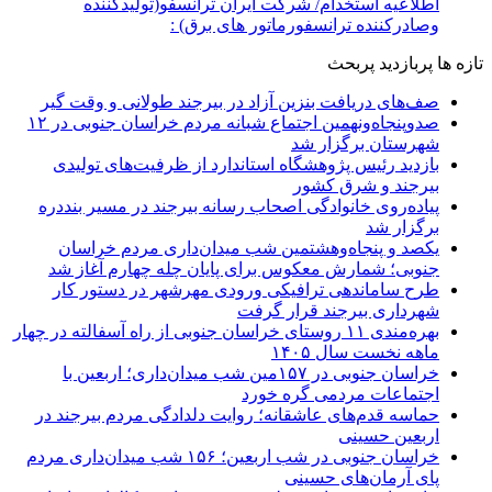
اطلاعیه استخدام/ شرکت ایران ترانسفو(تولیدکننده
وصادرکننده ترانسفورماتور های برق) :
تازه ها
پربازدید
پربحث
صف‌های دریافت بنزین آزاد در بیرجند طولانی و وقت گیر
صدوپنجاه‌ونهمین اجتماع شبانه مردم خراسان جنوبی در ۱۲
شهرستان برگزار شد
بازدید رئیس پژوهشگاه استاندارد از ظرفیت‌های تولیدی
بیرجند و شرق کشور
پیاده‌روی خانوادگی اصحاب رسانه بیرجند در مسیر بنددره
برگزار شد
یکصد و پنجاه‌وهشتمین شب میدان‌داری مردم خراسان
جنوبی؛ شمارش معکوس برای پایان چله چهارم آغاز شد
طرح ساماندهی ترافیکی ورودی مهرشهر در دستور کار
شهرداری بیرجند قرار گرفت
بهره‌مندی ۱۱ روستای خراسان جنوبی از راه آسفالته در چهار
ماهه نخست سال ۱۴۰۵
خراسان جنوبی در ۱۵۷مین شب میدان‌داری؛ اربعین با
اجتماعات مردمی گره خورد
حماسه قدم‌های عاشقانه؛ روایت دلدادگی مردم بیرجند در
اربعین حسینی
خراسان جنوبی در شب اربعین؛ ۱۵۶ شب میدان‌داری مردم
پای آرمان‌های حسینی