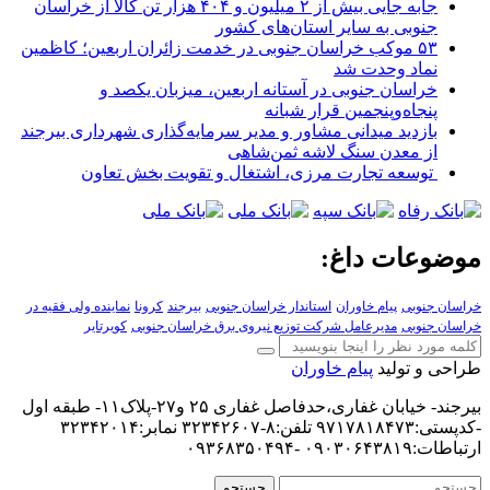
جابه جایی بیش از ۲ میلیون و ۴۰۴ هزار تن کالا از خراسان
جنوبی به سایر استان‌های کشور
۵۳ موکب خراسان جنوبی در خدمت زائران اربعین؛ کاظمین
نماد وحدت شد
خراسان جنوبی در آستانه اربعین، میزبان یکصد و
پنجاه‌وپنجمین قرار شبانه
بازدید میدانی مشاور و مدیر سرمایه‌گذاری شهرداری بیرجند
از معدن سنگ لاشه ثمن‌شاهی
توسعه تجارت مرزی، اشتغال و تقویت بخش تعاون
موضوعات داغ:
خراسان جنوبی
پیام خاوران
استاندار خراسان جنوبی
بیرجند
کرونا
نماینده ولی فقیه در
خراسان جنوبی
مدیرعامل شرکت توزیع نیروی برق خراسان جنوبی
کویرتایر
طراحی و تولید
پیام خاوران
بیرجند- خیابان غفاری،حدفاصل غفاری ۲۵ و۲۷-پلاک۱۱- طبقه اول
-کدپستی:۹۷۱۷۸۱۸۴۷۳ تلفن:۸-۳۲۳۴۲۶۰۷ نمابر:۳۲۳۴۲۰۱۴
ارتباطات:۰۹۰۳۰۶۴۳۸۱۹ -۰۹۳۶۸۳۵۰۴۹۴
جستجو