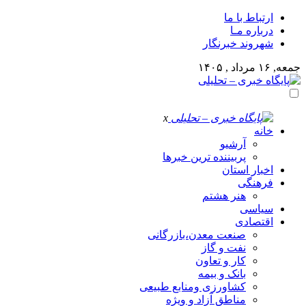
ارتباط با ما
درباره مـا
شهروند خبرنگار
جمعه, ۱۶ مرداد , ۱۴۰۵
x
خانه
آرشیو
پربیننده ترین خبرها
اخبار استان
فرهنگی
هنر هشتم
سیاسی
اقتصادی
صنعت معدن،بازرگانی
نفت و گاز
کار و تعاون
بانک و بیمه
کشاورزی ومنابع طبیعی
مناطق آزاد و ویژه