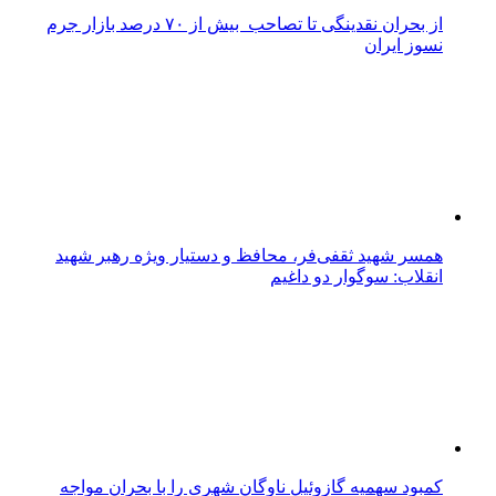
از بحران نقدینگی تا تصاحب بیش از ۷۰ درصد بازار جرم
نسوز ایران
همسر شهید ثقفی‌فر، محافظ و دستیار ویژه رهبر شهید
انقلاب: سوگوار دو داغیم
کمبود سهمیه گازوئیل ناوگان شهری را با بحران مواجه