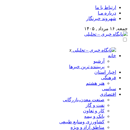
ارتباط با ما
درباره مـا
شهروند خبرنگار
جمعه, ۱۶ مرداد , ۱۴۰۵
x
خانه
آرشیو
پربیننده ترین خبرها
اخبار استان
فرهنگی
هنر هشتم
سیاسی
اقتصادی
صنعت معدن،بازرگانی
نفت و گاز
کار و تعاون
بانک و بیمه
کشاورزی ومنابع طبیعی
مناطق آزاد و ویژه