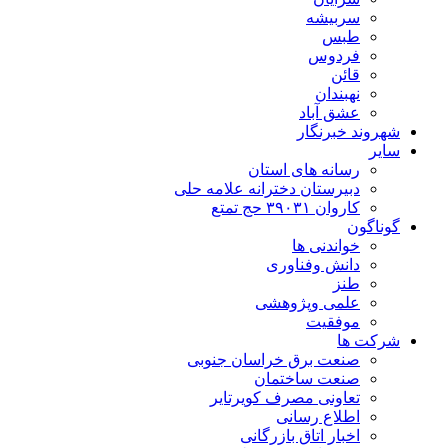
سربیشه
طبس
فردوس
قائن
نهبندان
عشق آباد
شهروند خبرنگار
سایر
رسانه های استان
دبیرستان دخترانه علامه حلی
کاروان ۳۹۰۳۱ حج تمتع
گوناگون
خواندنی ها
دانش وفناوری
طنز
علمی وپژوهشی
موفقیت
شرکت ها
صنعت برق خراسان جنوبی
صنعت ساختمان
تعاونی مصرف کویرتایر
اطلاع رسانی
اخبار اتاق بازرگانی