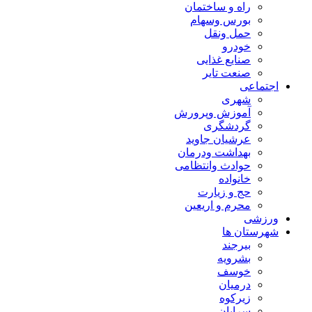
راه و ساختمان
بورس وسهام
حمل ونقل
خودرو
صنایع غذایی
صنعت تایر
اجتماعی
شهری
آموزش وپرورش
گردشگری
عرشیان جاوید
بهداشت ودرمان
حوادث وانتظامی
خانواده
حج و زیارت
محرم و اریعین
ورزشی
شهرستان ها
بیرجند
بشرویه
خوسف
درمیان
زیرکوه
سرایان