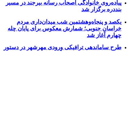
پیاده‌روی خانوادگی اصحاب رسانه بیرجند در مسیر
بنددره برگزار شد
یکصد و پنجاه‌وهشتمین شب میدان‌داری مردم
خراسان جنوبی؛ شمارش معکوس برای پایان چله
چهارم آغاز شد
طرح ساماندهی ترافیکی ورودی مهرشهر در دستور
کار شهرداری بیرجند قرار گرفت
بهره‌مندی ۱۱ روستای خراسان جنوبی از راه
آسفالته در چهار ماهه نخست سال ۱۴۰۵
خراسان جنوبی در ۱۵۷مین شب میدان‌داری؛ اربعین
با اجتماعات مردمی گره خورد
حماسه قدم‌های عاشقانه؛ روایت دلدادگی مردم
بیرجند در اربعین حسینی
خراسان جنوبی در شب اربعین؛ ۱۵۶ شب
میدان‌داری مردم پای آرمان‌های حسینی