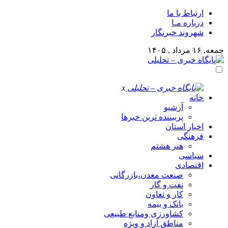
ارتباط با ما
درباره مـا
شهروند خبرنگار
جمعه, ۱۶ مرداد , ۱۴۰۵
x
خانه
آرشیو
پربیننده ترین خبرها
اخبار استان
فرهنگی
هنر هشتم
سیاسی
اقتصادی
صنعت معدن،بازرگانی
نفت و گاز
کار و تعاون
بانک و بیمه
کشاورزی ومنابع طبیعی
مناطق آزاد و ویژه