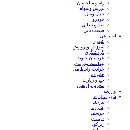
راه و ساختمان
بورس وسهام
حمل ونقل
خودرو
صنایع غذایی
صنعت تایر
اجتماعی
شهری
آموزش وپرورش
گردشگری
عرشیان جاوید
بهداشت ودرمان
حوادث وانتظامی
خانواده
حج و زیارت
محرم و اریعین
ورزشی
شهرستان ها
بیرجند
بشرویه
خوسف
درمیان
زیرکوه
سرایان