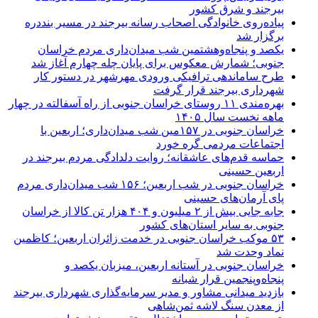
بیرجند و شرق کشور
پیاده‌روی خانوادگی اصحاب رسانه بیرجند در مسیر بنددره
برگزار شد
یکصد و پنجاه‌وهشتمین شب میدان‌داری مردم خراسان
جنوبی؛ شمارش معکوس برای پایان چله چهارم آغاز شد
طرح ساماندهی ترافیکی ورودی مهرشهر در دستور کار
شهرداری بیرجند قرار گرفت
بهره‌مندی ۱۱ روستای خراسان جنوبی از راه آسفالته در چهار
ماهه نخست سال ۱۴۰۵
خراسان جنوبی در ۱۵۷مین شب میدان‌داری؛ اربعین با
اجتماعات مردمی گره خورد
حماسه قدم‌های عاشقانه؛ روایت دلدادگی مردم بیرجند در
اربعین حسینی
خراسان جنوبی در شب اربعین؛ ۱۵۶ شب میدان‌داری مردم
پای آرمان‌های حسینی
جابه جایی بیش از ۲ میلیون و ۴۰۴ هزار تن کالا از خراسان
جنوبی به سایر استان‌های کشور
۵۳ موکب خراسان جنوبی در خدمت زائران اربعین؛ کاظمین
نماد وحدت شد
خراسان جنوبی در آستانه اربعین، میزبان یکصد و
پنجاه‌وپنجمین قرار شبانه
بازدید میدانی مشاور و مدیر سرمایه‌گذاری شهرداری بیرجند
از معدن سنگ لاشه ثمن‌شاهی