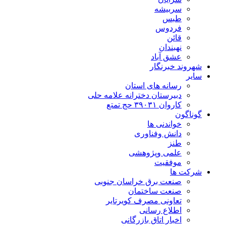
سربیشه
طبس
فردوس
قائن
نهبندان
عشق آباد
شهروند خبرنگار
سایر
رسانه های استان
دبیرستان دخترانه علامه حلی
کاروان ۳۹۰۳۱ حج تمتع
گوناگون
خواندنی ها
دانش وفناوری
طنز
علمی وپژوهشی
موفقیت
شرکت ها
صنعت برق خراسان جنوبی
صنعت ساختمان
تعاونی مصرف کویرتایر
اطلاع رسانی
اخبار اتاق بازرگانی