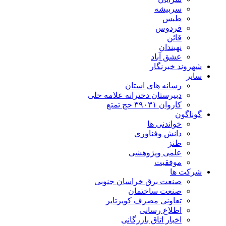
سربیشه
طبس
فردوس
قائن
نهبندان
عشق آباد
شهروند خبرنگار
سایر
رسانه های استان
دبیرستان دخترانه علامه حلی
کاروان ۳۹۰۳۱ حج تمتع
گوناگون
خواندنی ها
دانش وفناوری
طنز
علمی وپژوهشی
موفقیت
شرکت ها
صنعت برق خراسان جنوبی
صنعت ساختمان
تعاونی مصرف کویرتایر
اطلاع رسانی
اخبار اتاق بازرگانی