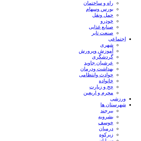
راه و ساختمان
بورس وسهام
حمل ونقل
خودرو
صنایع غذایی
صنعت تایر
اجتماعی
شهری
آموزش وپرورش
گردشگری
عرشیان جاوید
بهداشت ودرمان
حوادث وانتظامی
خانواده
حج و زیارت
محرم و اریعین
ورزشی
شهرستان ها
بیرجند
بشرویه
خوسف
درمیان
زیرکوه
سرایان