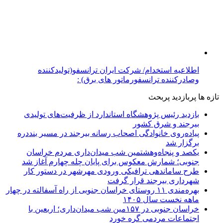
اطلاعیه استخدام/ شرکت ایران ترانسفو(تولیدکننده
وصادرکننده ترانسفورماتور های برق) :
تازه ها
پربازدید
پربحث
بازدید رئیس پژوهشگاه استاندارد از ظرفیت‌های تولیدی
بیرجند و شرق کشور
پیاده‌روی خانوادگی اصحاب رسانه بیرجند در مسیر بنددره
برگزار شد
یکصد و پنجاه‌وهشتمین شب میدان‌داری مردم خراسان
جنوبی؛ شمارش معکوس برای پایان چله چهارم آغاز شد
طرح ساماندهی ترافیکی ورودی مهرشهر در دستور کار
شهرداری بیرجند قرار گرفت
بهره‌مندی ۱۱ روستای خراسان جنوبی از راه آسفالته در چهار
ماهه نخست سال ۱۴۰۵
خراسان جنوبی در ۱۵۷مین شب میدان‌داری؛ اربعین با
اجتماعات مردمی گره خورد