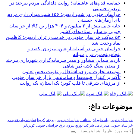
حماسه قدم‌های عاشقانه؛ روایت دلدادگی مردم بیرجند در
اربعین حسینی
خراسان جنوبی در شب اربعین؛ ۱۵۶ شب میدان‌داری مردم
پای آرمان‌های حسینی
جابه جایی بیش از ۲ میلیون و ۴۰۴ هزار تن کالا از خراسان
جنوبی به سایر استان‌های کشور
۵۳ موکب خراسان جنوبی در خدمت زائران اربعین؛ کاظمین
نماد وحدت شد
خراسان جنوبی در آستانه اربعین، میزبان یکصد و
پنجاه‌وپنجمین قرار شبانه
بازدید میدانی مشاور و مدیر سرمایه‌گذاری شهرداری بیرجند
از معدن سنگ لاشه ثمن‌شاهی
توسعه تجارت مرزی، اشتغال و تقویت بخش تعاون
تأکید بر کنترل قیمت‌ها و ساماندهی بازار خراسان جنوبی
از مرزهای شرقی تا قلب کویر؛ یک استان، یک روایت
موضوعات داغ:
خراسان جنوبی
پیام خاوران
استاندار خراسان جنوبی
بیرجند
کرونا
نماینده ولی فقیه در
خراسان جنوبی
مدیرعامل شرکت توزیع نیروی برق خراسان جنوبی
کویرتایر