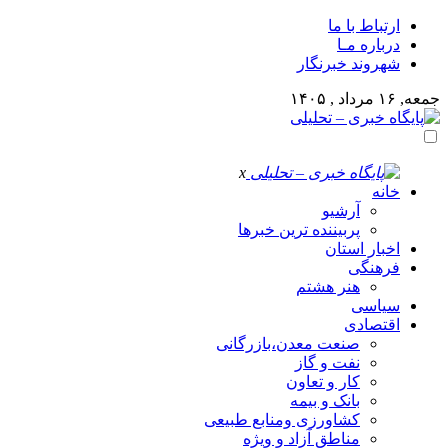
ارتباط با ما
درباره مـا
شهروند خبرنگار
جمعه, ۱۶ مرداد , ۱۴۰۵
x
خانه
آرشیو
پربیننده ترین خبرها
اخبار استان
فرهنگی
هنر هشتم
سیاسی
اقتصادی
صنعت معدن،بازرگانی
نفت و گاز
کار و تعاون
بانک و بیمه
کشاورزی ومنابع طبیعی
مناطق آزاد و ویژه