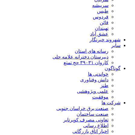
سربیشه
طبس
فردوس
قائن
نهبندان
عشق آباد
شهروند خبرنگار
سایر
رسانه های استان
دبیرستان دخترانه علامه حلی
کاروان ۳۹۰۳۱ حج تمتع
گوناگون
خواندنی ها
دانش وفناوری
طنز
علمی وپژوهشی
موفقیت
شرکت ها
صنعت برق خراسان جنوبی
صنعت ساختمان
تعاونی مصرف کویرتایر
اطلاع رسانی
اخبار اتاق بازرگانی