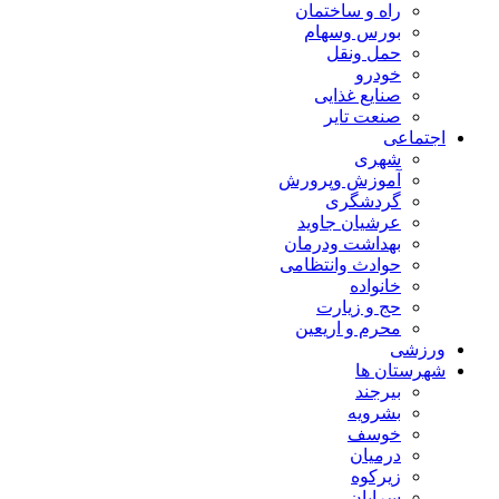
راه و ساختمان
بورس وسهام
حمل ونقل
خودرو
صنایع غذایی
صنعت تایر
اجتماعی
شهری
آموزش وپرورش
گردشگری
عرشیان جاوید
بهداشت ودرمان
حوادث وانتظامی
خانواده
حج و زیارت
محرم و اریعین
ورزشی
شهرستان ها
بیرجند
بشرویه
خوسف
درمیان
زیرکوه
سرایان