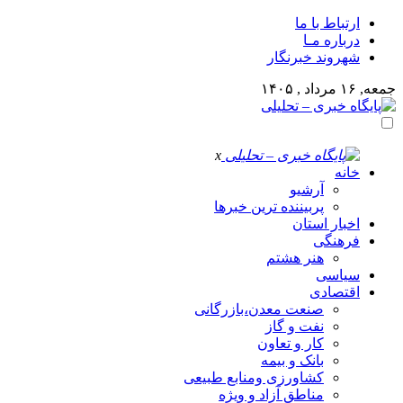
ارتباط با ما
درباره مـا
شهروند خبرنگار
جمعه, ۱۶ مرداد , ۱۴۰۵
x
خانه
آرشیو
پربیننده ترین خبرها
اخبار استان
فرهنگی
هنر هشتم
سیاسی
اقتصادی
صنعت معدن،بازرگانی
نفت و گاز
کار و تعاون
بانک و بیمه
کشاورزی ومنابع طبیعی
مناطق آزاد و ویژه