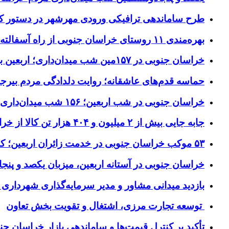
طرح ساماندهی ترافیکی ورودی مهرشهر در دستور کا
بهره‌مندی ۱۱ روستای خراسان جنوبی از راه آسفالته در چهار ماهه نخست سال ۱۴۰۵
خراسان جنوبی در ۱۵۷مین شب میدان‌داری؛ اربعین با اجتماعات مردمی گره خورد
حماسه قدم‌های عاشقانه؛ روایت دلدادگی مردم بیرجن
خراسان جنوبی در شب اربعین؛ ۱۵۶ شب میدان‌داری مردم پای آرمان‌های حسینی
جابه جایی بیش از ۲ میلیون و ۴۰۴ هزار تن کالا از خراسان جنوبی به سایر استان‌های کشور
۵۳ موکب خراسان جنوبی در خدمت زائران اربعین؛ کاظمین نماد وحدت شد
خراسان جنوبی در آستانه اربعین، میزبان یکصد و پنجاه
بازدید میدانی مشاور و مدیر سرمایه‌گذاری شهرداری
توسعه تجارت مرزی، اشتغال و تقویت بخش تعاون
تأکید بر کنترل قیمت‌ها و ساماندهی بازار خراسان جن