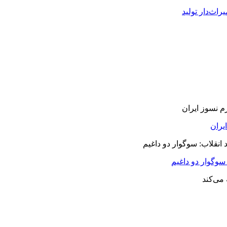
راث‌دار تولید
سوگوار دو داغیم