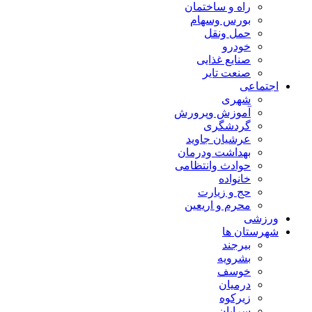
راه و ساختمان
بورس وسهام
حمل ونقل
خودرو
صنایع غذایی
صنعت تایر
اجتماعی
شهری
آموزش وپرورش
گردشگری
عرشیان جاوید
بهداشت ودرمان
حوادث وانتظامی
خانواده
حج و زیارت
محرم و اریعین
ورزشی
شهرستان ها
بیرجند
بشرویه
خوسف
درمیان
زیرکوه
سرایان