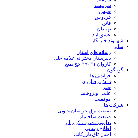
سربیشه
طبس
فردوس
قائن
نهبندان
عشق آباد
شهروند خبرنگار
سایر
رسانه های استان
دبیرستان دخترانه علامه حلی
کاروان ۳۹۰۳۱ حج تمتع
گوناگون
خواندنی ها
دانش وفناوری
طنز
علمی وپژوهشی
موفقیت
شرکت ها
صنعت برق خراسان جنوبی
صنعت ساختمان
تعاونی مصرف کویرتایر
اطلاع رسانی
اخبار اتاق بازرگانی