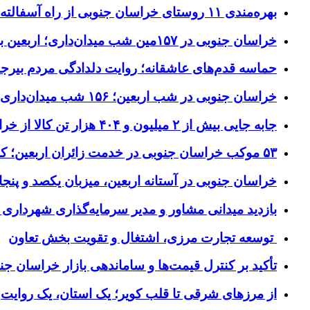
بهره‌مندی ۱۱ روستای خراسان جنوبی از راه آسفالته در چهار ماهه نخست سال ۱۴۰۵
خراسان جنوبی در ۱۵۷مین شب میدان‌داری؛ اربعین با اجتماعات مردمی گره خورد
حماسه قدم‌های عاشقانه؛ روایت دلدادگی مردم بیرجن
خراسان جنوبی در شب اربعین؛ ۱۵۶ شب میدان‌داری مردم پای آرمان‌های حسینی
جابه جایی بیش از ۲ میلیون و ۴۰۴ هزار تن کالا از خراسان جنوبی به سایر استان‌های کشور
۵۳ موکب خراسان جنوبی در خدمت زائران اربعین؛ کاظمین نماد وحدت شد
خراسان جنوبی در آستانه اربعین، میزبان یکصد و پنجاه
بازدید میدانی مشاور و مدیر سرمایه‌گذاری شهرداری
توسعه تجارت مرزی، اشتغال و تقویت بخش تعاون
تأکید بر کنترل قیمت‌ها و ساماندهی بازار خراسان جن
از مرزهای شرقی تا قلب کویر؛ یک استان، یک روایت