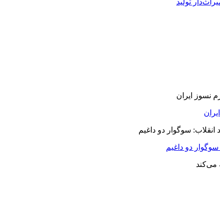
راث‌دار تولید
سوگوار دو داغیم