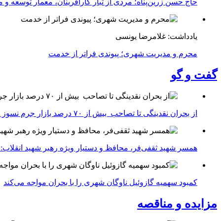
حاج حسن زرین‌پناه؛ مردی از تبار کارآفرینان، معمار توسعه و می
یادداشت: غلامرضا یونسی
محرم و مدیریت شهری؛ پیوندی فراتر از خدمت
گفت و گو
از بحران نقدینگی تا تصاحب بیش از ۷۰ درصد بازار جرم نسوز ایران
همسر شهید ثقفی‌فر، محافظ و دستیار ویژه رهبر شهید انقلاب: 
کمبود سهمیه گازوئیل ناوگان شهری را با بحران مواجه می‌کند
مزایده و مناقصه