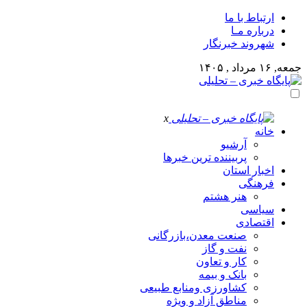
ارتباط با ما
درباره مـا
شهروند خبرنگار
جمعه, ۱۶ مرداد , ۱۴۰۵
x
خانه
آرشیو
پربیننده ترین خبرها
اخبار استان
فرهنگی
هنر هشتم
سیاسی
اقتصادی
صنعت معدن،بازرگانی
نفت و گاز
کار و تعاون
بانک و بیمه
کشاورزی ومنابع طبیعی
مناطق آزاد و ویژه