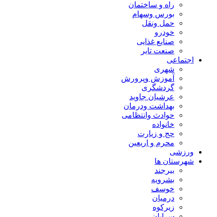
راه و ساختمان
بورس وسهام
حمل ونقل
خودرو
صنایع غذایی
صنعت تایر
اجتماعی
شهری
آموزش وپرورش
گردشگری
عرشیان جاوید
بهداشت ودرمان
حوادث وانتظامی
خانواده
حج و زیارت
محرم و اریعین
ورزشی
شهرستان ها
بیرجند
بشرویه
خوسف
درمیان
زیرکوه
سرایان