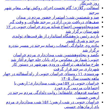
روز خبرنگار
آسفالت رگلاژی؛ گام نخست اجرای روکش نهایی معابر شهر
بیرجند
صد و شصتمین شب؛ استمرار حضور مردم در میدان
صف‌های دریافت بنزین آزاد در بیرجند طولانی و وقت گیر
صدوپنجاه‌ونهمین اجتماع شبانه مردم خراسان جنوبی در ۱۲
شهرستان برگزار شد
بازدید رئیس پژوهشگاه استاندارد از ظرفیت‌های تولیدی
بیرجند و شرق کشور
پیاده‌روی خانوادگی اصحاب رسانه بیرجند در مسیر بنددره
برگزار شد
یکصد و پنجاه‌وهشتمین شب میدان‌داری مردم خراسان
جنوبی؛ شمارش معکوس برای پایان چله چهارم آغاز شد
طرح ساماندهی ترافیکی ورودی مهرشهر در دستور کار
شهرداری بیرجند قرار گرفت
بهره‌مندی ۱۱ روستای خراسان جنوبی از راه آسفالته در چهار
ماهه نخست سال ۱۴۰۵
خراسان جنوبی در ۱۵۷مین شب میدان‌داری؛ اربعین با
اجتماعات مردمی گره خورد
حماسه قدم‌های عاشقانه؛ روایت دلدادگی مردم بیرجند در
اربعین حسینی
خراسان جنوبی در شب اربعین؛ ۱۵۶ شب میدان‌داری مردم
پای آرمان‌های حسینی