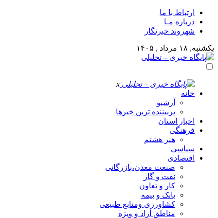
ارتباط با ما
درباره مـا
شهروند خبرنگار
یکشنبه, ۱۸ مرداد , ۱۴۰۵
x
خانه
آرشیو
پربیننده ترین خبرها
اخبار استان
فرهنگی
هنر هشتم
سیاسی
اقتصادی
صنعت معدن،بازرگانی
نفت و گاز
کار و تعاون
بانک و بیمه
کشاورزی ومنابع طبیعی
مناطق آزاد و ویژه