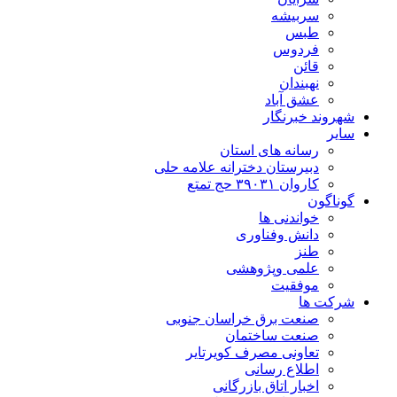
سربیشه
طبس
فردوس
قائن
نهبندان
عشق آباد
شهروند خبرنگار
سایر
رسانه های استان
دبیرستان دخترانه علامه حلی
کاروان ۳۹۰۳۱ حج تمتع
گوناگون
خواندنی ها
دانش وفناوری
طنز
علمی وپژوهشی
موفقیت
شرکت ها
صنعت برق خراسان جنوبی
صنعت ساختمان
تعاونی مصرف کویرتایر
اطلاع رسانی
اخبار اتاق بازرگانی