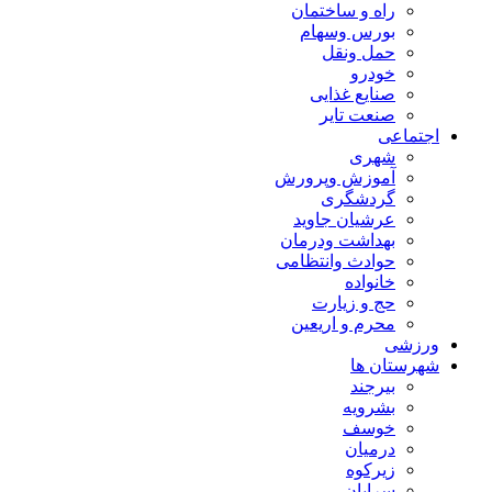
راه و ساختمان
بورس وسهام
حمل ونقل
خودرو
صنایع غذایی
صنعت تایر
اجتماعی
شهری
آموزش وپرورش
گردشگری
عرشیان جاوید
بهداشت ودرمان
حوادث وانتظامی
خانواده
حج و زیارت
محرم و اریعین
ورزشی
شهرستان ها
بیرجند
بشرویه
خوسف
درمیان
زیرکوه
سرایان