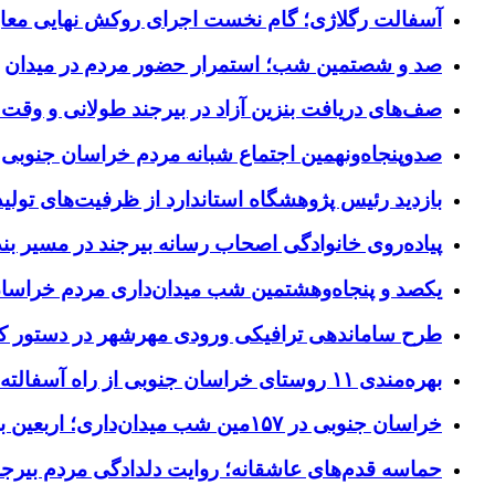
آسفالت رگلاژی؛ گام نخست اجرای روکش نهایی معاب
صد و شصتمین شب؛ استمرار حضور مردم در میدان
صف‌های دریافت بنزین آزاد در بیرجند طولانی و وقت 
صدوپنجاه‌ونهمین اجتماع شبانه مردم خراسان جنوبی در ۱۲ شهرستان برگزا
بازدید رئیس پژوهشگاه استاندارد از ظرفیت‌های تول
پیاده‌روی خانوادگی اصحاب رسانه بیرجند در مسیر بن
یکصد و پنجاه‌وهشتمین شب میدان‌داری مردم خراسا
طرح ساماندهی ترافیکی ورودی مهرشهر در دستور کا
بهره‌مندی ۱۱ روستای خراسان جنوبی از راه آسفالته در چهار ماهه نخست سال ۱۴۰۵
خراسان جنوبی در ۱۵۷مین شب میدان‌داری؛ اربعین با اجتماعات مردمی گره خورد
حماسه قدم‌های عاشقانه؛ روایت دلدادگی مردم بیرجن