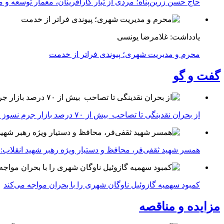
حاج حسن زرین‌پناه؛ مردی از تبار کارآفرینان، معمار توسعه و می
یادداشت: غلامرضا یونسی
محرم و مدیریت شهری؛ پیوندی فراتر از خدمت
گفت و گو
از بحران نقدینگی تا تصاحب بیش از ۷۰ درصد بازار جرم نسوز ایران
همسر شهید ثقفی‌فر، محافظ و دستیار ویژه رهبر شهید انقلاب: 
کمبود سهمیه گازوئیل ناوگان شهری را با بحران مواجه می‌کند
مزایده و مناقصه