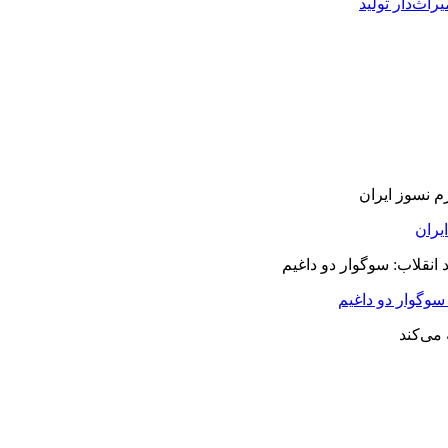
راث‌دار تولید
سوگوار دو داغیم