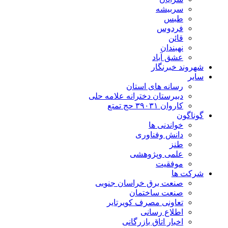
سربیشه
طبس
فردوس
قائن
نهبندان
عشق آباد
شهروند خبرنگار
سایر
رسانه های استان
دبیرستان دخترانه علامه حلی
کاروان ۳۹۰۳۱ حج تمتع
گوناگون
خواندنی ها
دانش وفناوری
طنز
علمی وپژوهشی
موفقیت
شرکت ها
صنعت برق خراسان جنوبی
صنعت ساختمان
تعاونی مصرف کویرتایر
اطلاع رسانی
اخبار اتاق بازرگانی