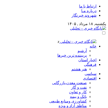
ارتباط با ما
درباره مـا
شهروند خبرنگار
یکشنبه, ۱۸ مرداد , ۱۴۰۵
x
خانه
آرشیو
پربیننده ترین خبرها
اخبار استان
فرهنگی
هنر هشتم
سیاسی
اقتصادی
صنعت معدن،بازرگانی
نفت و گاز
کار و تعاون
بانک و بیمه
کشاورزی ومنابع طبیعی
مناطق آزاد و ویژه