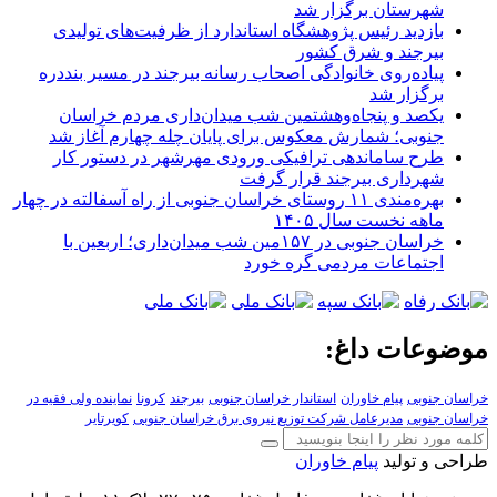
شهرستان برگزار شد
بازدید رئیس پژوهشگاه استاندارد از ظرفیت‌های تولیدی
بیرجند و شرق کشور
پیاده‌روی خانوادگی اصحاب رسانه بیرجند در مسیر بنددره
برگزار شد
یکصد و پنجاه‌وهشتمین شب میدان‌داری مردم خراسان
جنوبی؛ شمارش معکوس برای پایان چله چهارم آغاز شد
طرح ساماندهی ترافیکی ورودی مهرشهر در دستور کار
شهرداری بیرجند قرار گرفت
بهره‌مندی ۱۱ روستای خراسان جنوبی از راه آسفالته در چهار
ماهه نخست سال ۱۴۰۵
خراسان جنوبی در ۱۵۷مین شب میدان‌داری؛ اربعین با
اجتماعات مردمی گره خورد
موضوعات داغ:
خراسان جنوبی
پیام خاوران
استاندار خراسان جنوبی
بیرجند
کرونا
نماینده ولی فقیه در
خراسان جنوبی
مدیرعامل شرکت توزیع نیروی برق خراسان جنوبی
کویرتایر
طراحی و تولید
پیام خاوران