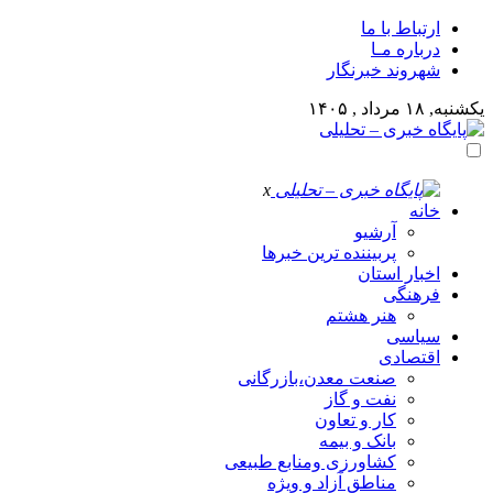
ارتباط با ما
درباره مـا
شهروند خبرنگار
یکشنبه, ۱۸ مرداد , ۱۴۰۵
x
خانه
آرشیو
پربیننده ترین خبرها
اخبار استان
فرهنگی
هنر هشتم
سیاسی
اقتصادی
صنعت معدن،بازرگانی
نفت و گاز
کار و تعاون
بانک و بیمه
کشاورزی ومنابع طبیعی
مناطق آزاد و ویژه