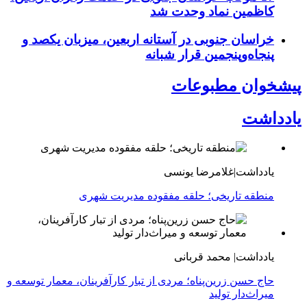
کاظمین نماد وحدت شد
خراسان جنوبی در آستانه اربعین، میزبان یکصد و
پنجاه‌وپنجمین قرار شبانه
پیشخوان مطبوعات
یادداشت
یادداشت|غلامرضا یونسی
منطقه تاریخی؛ حلقه مفقوده مدیریت شهری
یادداشت| محمد قربانی
حاج حسن زرین‌پناه؛ مردی از تبار کارآفرینان، معمار توسعه و
میراث‌دار تولید