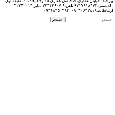
بیرجند- خیابان غفاری،حدفاصل غفاری ۲۵ و۲۷-پلاک۱۱- طبقه اول
-کدپستی:۹۷۱۷۸۱۸۴۷۳ تلفن:۸-۳۲۳۴۲۶۰۷ نمابر:۳۲۳۴۲۰۱۴
ارتباطات:۰۹۰۳۰۶۴۳۸۱۹ -۰۹۳۶۸۳۵۰۴۹۴
جستجو