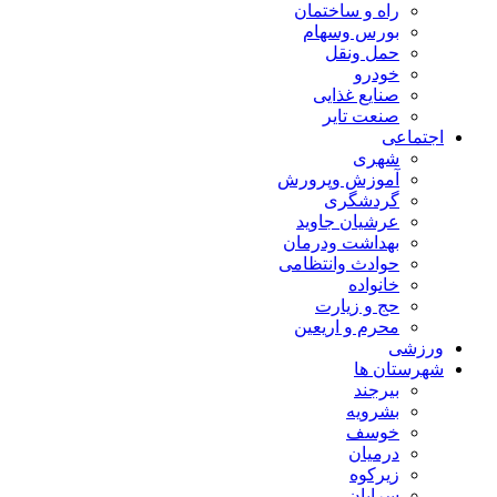
راه و ساختمان
بورس وسهام
حمل ونقل
خودرو
صنایع غذایی
صنعت تایر
اجتماعی
شهری
آموزش وپرورش
گردشگری
عرشیان جاوید
بهداشت ودرمان
حوادث وانتظامی
خانواده
حج و زیارت
محرم و اریعین
ورزشی
شهرستان ها
بیرجند
بشرویه
خوسف
درمیان
زیرکوه
سرایان