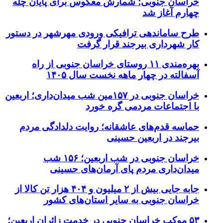
خراسان جنوبی؛ شمارش معکوس برای پایان چله
چهارم آغاز شد
طرح ساماندهی ترافیکی ورودی مهرشهر در دستور
کار شهرداری بیرجند قرار گرفت
بهره‌مندی ۱۱ روستای خراسان جنوبی از راه
آسفالته در چهار ماهه نخست سال ۱۴۰۵
خراسان جنوبی در ۱۵۷مین شب میدان‌داری؛ اربعین
با اجتماعات مردمی گره خورد
حماسه قدم‌های عاشقانه؛ روایت دلدادگی مردم
بیرجند در اربعین حسینی
خراسان جنوبی در شب اربعین؛ ۱۵۶ شب
میدان‌داری مردم پای آرمان‌های حسینی
جابه جایی بیش از ۲ میلیون و ۴۰۴ هزار تن کالا از
خراسان جنوبی به سایر استان‌های کشور
۵۳ موکب خراسان جنوبی در خدمت زائران اربعین؛