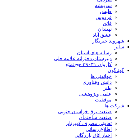
سربیشه
طبس
فردوس
قائن
نهبندان
عشق آباد
شهروند خبرنگار
سایر
رسانه های استان
دبیرستان دخترانه علامه حلی
کاروان ۳۹۰۳۱ حج تمتع
گوناگون
خواندنی ها
دانش وفناوری
طنز
علمی وپژوهشی
موفقیت
شرکت ها
صنعت برق خراسان جنوبی
صنعت ساختمان
تعاونی مصرف کویرتایر
اطلاع رسانی
اخبار اتاق بازرگانی