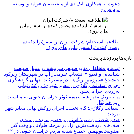
دعوت به همکاری بانک دی از متخصصان «تولید و توسعه
نرم‌افزار»
اطلاعیه استخدام/ شرکت ایران ترانسفو(تولیدکننده
وصادرکننده ترانسفورماتور های برق) :
تازه ها
پربازدید
پربحث
ثبت‌نام متخلفان منابع طبیعی سربیشه در همیار طبیعت
شناسایی و قطع ۷ انشعاب غیرمجاز آب در شهرستان زیرکوه
چنشت؛ «سرزمین رنگ‌ها» در مسیر ثبت جهانی گردشگری
اجرای آسفالت رگلاژی در معابر شهری؛ روکش نهایی
به‌زودی اجرا می‌شود
پیام تبریک مدیر شعب بیمه کوثر خراسان جنوبی به مناسبت
روز خبرنگار
آسفالت رگلاژی؛ گام نخست اجرای روکش نهایی معابر شهر
بیرجند
صد و شصتمین شب؛ استمرار حضور مردم در میدان
صف‌های دریافت بنزین آزاد در بیرجند طولانی و وقت گیر
صدوپنجاه‌ونهمین اجتماع شبانه مردم خراسان جنوبی در ۱۲