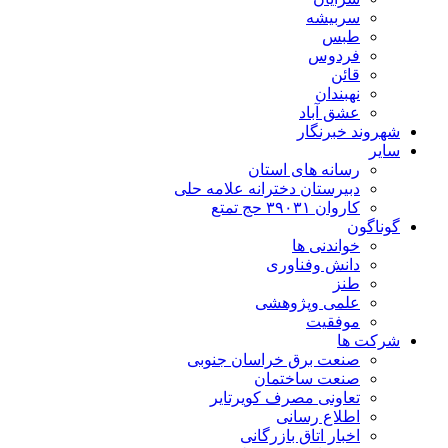
سربیشه
طبس
فردوس
قائن
نهبندان
عشق آباد
شهروند خبرنگار
سایر
رسانه های استان
دبیرستان دخترانه علامه حلی
کاروان ۳۹۰۳۱ حج تمتع
گوناگون
خواندنی ها
دانش وفناوری
طنز
علمی وپژوهشی
موفقیت
شرکت ها
صنعت برق خراسان جنوبی
صنعت ساختمان
تعاونی مصرف کویرتایر
اطلاع رسانی
اخبار اتاق بازرگانی