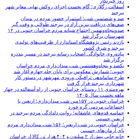
روز خبرنگار
آسفالت رگلاژی؛ گام نخست اجرای روکش نهایی معابر شهر
بیرجند
صد و شصتمین شب؛ استمرار حضور مردم در میدان
صف‌های دریافت بنزین آزاد در بیرجند طولانی و وقت گیر
صدوپنجاه‌ونهمین اجتماع شبانه مردم خراسان جنوبی در ۱۲
شهرستان برگزار شد
بازدید رئیس پژوهشگاه استاندارد از ظرفیت‌های تولیدی
بیرجند و شرق کشور
پیاده‌روی خانوادگی اصحاب رسانه بیرجند در مسیر بنددره
برگزار شد
یکصد و پنجاه‌وهشتمین شب میدان‌داری مردم خراسان
جنوبی؛ شمارش معکوس برای پایان چله چهارم آغاز شد
طرح ساماندهی ترافیکی ورودی مهرشهر در دستور کار
شهرداری بیرجند قرار گرفت
بهره‌مندی ۱۱ روستای خراسان جنوبی از راه آسفالته در چهار
ماهه نخست سال ۱۴۰۵
خراسان جنوبی در ۱۵۷مین شب میدان‌داری؛ اربعین با
اجتماعات مردمی گره خورد
حماسه قدم‌های عاشقانه؛ روایت دلدادگی مردم بیرجند در
اربعین حسینی
خراسان جنوبی در شب اربعین؛ ۱۵۶ شب میدان‌داری مردم
پای آرمان‌های حسینی
جابه جایی بیش از ۲ میلیون و ۴۰۴ هزار تن کالا از خراسان