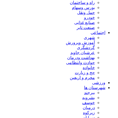
راه و ساختمان
بورس وسهام
حمل ونقل
خودرو
صنایع غذایی
صنعت تایر
اجتماعی
شهری
آموزش وپرورش
گردشگری
عرشیان جاوید
بهداشت ودرمان
حوادث وانتظامی
خانواده
حج و زیارت
محرم و اریعین
ورزشی
شهرستان ها
بیرجند
بشرویه
خوسف
درمیان
زیرکوه
سرایان