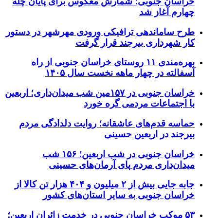
خراسان جنوبی؛ شمارش معکوس برای پایان چله
چهارم آغاز شد
طرح ساماندهی ترافیکی ورودی مهرشهر در دستور
کار شهرداری بیرجند قرار گرفت
بهره‌مندی ۱۱ روستای خراسان جنوبی از راه
آسفالته در چهار ماهه نخست سال ۱۴۰۵
خراسان جنوبی در ۱۵۷مین شب میدان‌داری؛ اربعین
با اجتماعات مردمی گره خورد
حماسه قدم‌های عاشقانه؛ روایت دلدادگی مردم
بیرجند در اربعین حسینی
خراسان جنوبی در شب اربعین؛ ۱۵۶ شب
میدان‌داری مردم پای آرمان‌های حسینی
جابه جایی بیش از ۲ میلیون و ۴۰۴ هزار تن کالا از
خراسان جنوبی به سایر استان‌های کشور
۵۳ موکب خراسان جنوبی در خدمت زائران اربعین؛