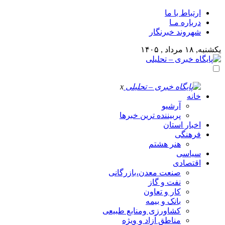
ارتباط با ما
درباره مـا
شهروند خبرنگار
یکشنبه, ۱۸ مرداد , ۱۴۰۵
x
خانه
آرشیو
پربیننده ترین خبرها
اخبار استان
فرهنگی
هنر هشتم
سیاسی
اقتصادی
صنعت معدن،بازرگانی
نفت و گاز
کار و تعاون
بانک و بیمه
کشاورزی ومنابع طبیعی
مناطق آزاد و ویژه