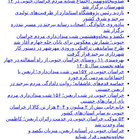
صدوپنجاه‌ونهمین اجتماع شبانه مردم خراسان جنوبی در ۱۲
شهرستان برگزار شد
بازدید رئیس پژوهشگاه استاندارد از ظرفیت‌های تولیدی
بیرجند و شرق کشور
پیاده‌روی خانوادگی اصحاب رسانه بیرجند در مسیر بنددره
برگزار شد
یکصد و پنجاه‌وهشتمین شب میدان‌داری مردم خراسان
جنوبی؛ شمارش معکوس برای پایان چله چهارم آغاز شد
طرح ساماندهی ترافیکی ورودی مهرشهر در دستور کار
شهرداری بیرجند قرار گرفت
بهره‌مندی ۱۱ روستای خراسان جنوبی از راه آسفالته در چهار
ماهه نخست سال ۱۴۰۵
خراسان جنوبی در ۱۵۷مین شب میدان‌داری؛ اربعین با
اجتماعات مردمی گره خورد
حماسه قدم‌های عاشقانه؛ روایت دلدادگی مردم بیرجند در
اربعین حسینی
خراسان جنوبی در شب اربعین؛ ۱۵۶ شب میدان‌داری مردم
پای آرمان‌های حسینی
جابه جایی بیش از ۲ میلیون و ۴۰۴ هزار تن کالا از خراسان
جنوبی به سایر استان‌های کشور
۵۳ موکب خراسان جنوبی در خدمت زائران اربعین؛ کاظمین
نماد وحدت شد
خراسان جنوبی در آستانه اربعین، میزبان یکصد و
پنجاه‌وپنجمین قرار شبانه