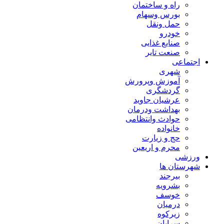
راه و ساختمان
بورس وسهام
حمل ونقل
خودرو
صنایع غذایی
صنعت تایر
اجتماعی
شهری
آموزش وپرورش
گردشگری
عرشیان جاوید
بهداشت ودرمان
حوادث وانتظامی
خانواده
حج و زیارت
محرم و اریعین
ورزشی
شهرستان ها
بیرجند
بشرویه
خوسف
درمیان
زیرکوه
سرایان