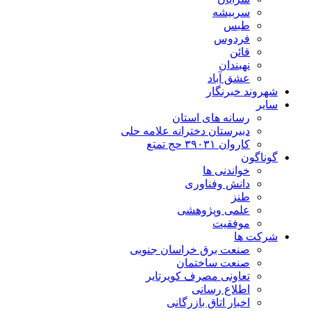
سربیشه
طبس
فردوس
قائن
نهبندان
عشق آباد
شهروند خبرنگار
سایر
رسانه های استان
دبیرستان دخترانه علامه حلی
کاروان ۳۹۰۳۱ حج تمتع
گوناگون
خواندنی ها
دانش وفناوری
طنز
علمی وپژوهشی
موفقیت
شرکت ها
صنعت برق خراسان جنوبی
صنعت ساختمان
تعاونی مصرف کویرتایر
اطلاع رسانی
اخبار اتاق بازرگانی