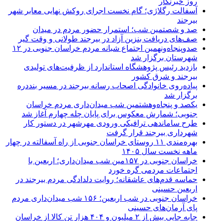
روز خبرنگار
آسفالت رگلاژی؛ گام نخست اجرای روکش نهایی معابر شهر
بیرجند
صد و شصتمین شب؛ استمرار حضور مردم در میدان
صف‌های دریافت بنزین آزاد در بیرجند طولانی و وقت گیر
صدوپنجاه‌ونهمین اجتماع شبانه مردم خراسان جنوبی در ۱۲
شهرستان برگزار شد
بازدید رئیس پژوهشگاه استاندارد از ظرفیت‌های تولیدی
بیرجند و شرق کشور
پیاده‌روی خانوادگی اصحاب رسانه بیرجند در مسیر بنددره
برگزار شد
یکصد و پنجاه‌وهشتمین شب میدان‌داری مردم خراسان
جنوبی؛ شمارش معکوس برای پایان چله چهارم آغاز شد
طرح ساماندهی ترافیکی ورودی مهرشهر در دستور کار
شهرداری بیرجند قرار گرفت
بهره‌مندی ۱۱ روستای خراسان جنوبی از راه آسفالته در چهار
ماهه نخست سال ۱۴۰۵
خراسان جنوبی در ۱۵۷مین شب میدان‌داری؛ اربعین با
اجتماعات مردمی گره خورد
حماسه قدم‌های عاشقانه؛ روایت دلدادگی مردم بیرجند در
اربعین حسینی
خراسان جنوبی در شب اربعین؛ ۱۵۶ شب میدان‌داری مردم
پای آرمان‌های حسینی
جابه جایی بیش از ۲ میلیون و ۴۰۴ هزار تن کالا از خراسان