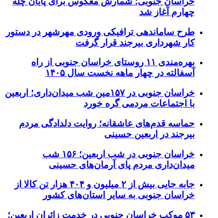
خراسان جنوبی؛ شمارش معکوس برای پایان چله
چهارم آغاز شد
طرح ساماندهی ترافیکی ورودی مهرشهر در دستور
کار شهرداری بیرجند قرار گرفت
بهره‌مندی ۱۱ روستای خراسان جنوبی از راه
آسفالته در چهار ماهه نخست سال ۱۴۰۵
خراسان جنوبی در ۱۵۷مین شب میدان‌داری؛ اربعین
با اجتماعات مردمی گره خورد
حماسه قدم‌های عاشقانه؛ روایت دلدادگی مردم
بیرجند در اربعین حسینی
خراسان جنوبی در شب اربعین؛ ۱۵۶ شب
میدان‌داری مردم پای آرمان‌های حسینی
جابه جایی بیش از ۲ میلیون و ۴۰۴ هزار تن کالا از
خراسان جنوبی به سایر استان‌های کشور
۵۳ موکب خراسان جنوبی در خدمت زائران اربعین؛