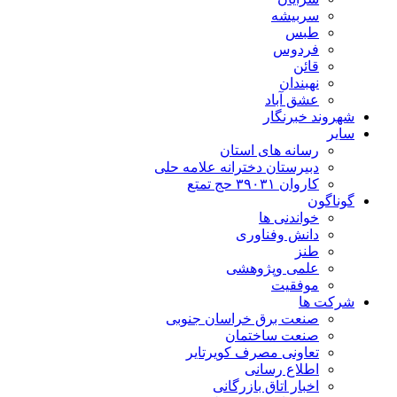
سربیشه
طبس
فردوس
قائن
نهبندان
عشق آباد
شهروند خبرنگار
سایر
رسانه های استان
دبیرستان دخترانه علامه حلی
کاروان ۳۹۰۳۱ حج تمتع
گوناگون
خواندنی ها
دانش وفناوری
طنز
علمی وپژوهشی
موفقیت
شرکت ها
صنعت برق خراسان جنوبی
صنعت ساختمان
تعاونی مصرف کویرتایر
اطلاع رسانی
اخبار اتاق بازرگانی