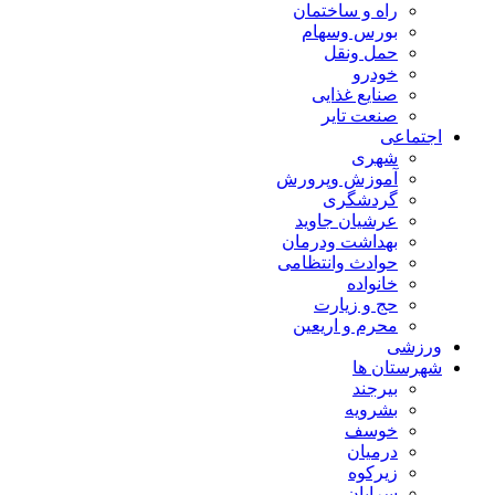
راه و ساختمان
بورس وسهام
حمل ونقل
خودرو
صنایع غذایی
صنعت تایر
اجتماعی
شهری
آموزش وپرورش
گردشگری
عرشیان جاوید
بهداشت ودرمان
حوادث وانتظامی
خانواده
حج و زیارت
محرم و اریعین
ورزشی
شهرستان ها
بیرجند
بشرویه
خوسف
درمیان
زیرکوه
سرایان