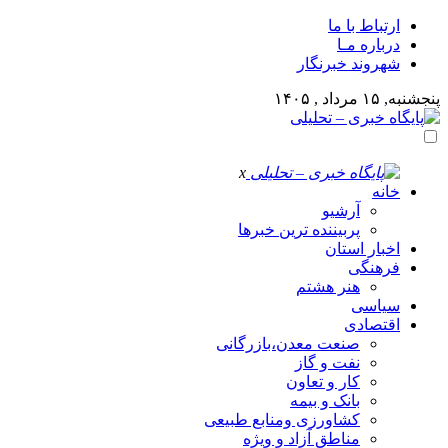
ارتباط با ما
درباره مـا
شهروند خبرنگار
پنجشنبه, ۱۵ مرداد , ۱۴۰۵
x
خانه
آرشیو
پربیننده ترین خبرها
اخبار استان
فرهنگی
هنر هشتم
سیاسی
اقتصادی
صنعت معدن،بازرگانی
نفت و گاز
کار و تعاون
بانک و بیمه
کشاورزی ومنابع طبیعی
مناطق آزاد و ویژه