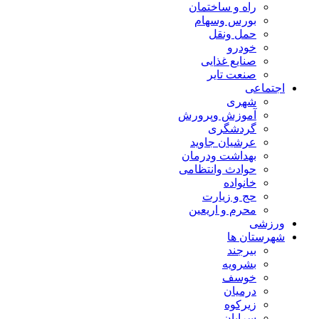
راه و ساختمان
بورس وسهام
حمل ونقل
خودرو
صنایع غذایی
صنعت تایر
اجتماعی
شهری
آموزش وپرورش
گردشگری
عرشیان جاوید
بهداشت ودرمان
حوادث وانتظامی
خانواده
حج و زیارت
محرم و اریعین
ورزشی
شهرستان ها
بیرجند
بشرویه
خوسف
درمیان
زیرکوه
سرایان