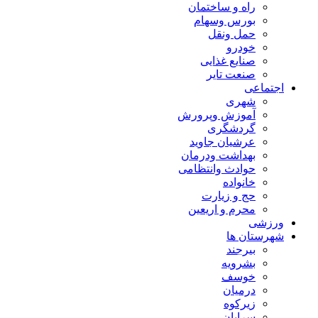
راه و ساختمان
بورس وسهام
حمل ونقل
خودرو
صنایع غذایی
صنعت تایر
اجتماعی
شهری
آموزش وپرورش
گردشگری
عرشیان جاوید
بهداشت ودرمان
حوادث وانتظامی
خانواده
حج و زیارت
محرم و اریعین
ورزشی
شهرستان ها
بیرجند
بشرویه
خوسف
درمیان
زیرکوه
سرایان