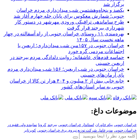
برگزار شد
یکصد و پنجاه‌وهشتمین شب میدان‌داری مردم خراسان
جنوبی؛ شمارش معکوس برای پایان چله چهارم آغاز شد
طرح ساماندهی ترافیکی ورودی مهرشهر در دستور کار
شهرداری بیرجند قرار گرفت
بهره‌مندی ۱۱ روستای خراسان جنوبی از راه آسفالته در چهار
ماهه نخست سال ۱۴۰۵
خراسان جنوبی در ۱۵۷مین شب میدان‌داری؛ اربعین با
اجتماعات مردمی گره خورد
حماسه قدم‌های عاشقانه؛ روایت دلدادگی مردم بیرجند در
اربعین حسینی
خراسان جنوبی در شب اربعین؛ ۱۵۶ شب میدان‌داری مردم
پای آرمان‌های حسینی
جابه جایی بیش از ۲ میلیون و ۴۰۴ هزار تن کالا از خراسان
جنوبی به سایر استان‌های کشور
موضوعات داغ:
خراسان جنوبی
پیام خاوران
استاندار خراسان جنوبی
بیرجند
کرونا
نماینده ولی فقیه در
خراسان جنوبی
مدیرعامل شرکت توزیع نیروی برق خراسان جنوبی
کویرتایر