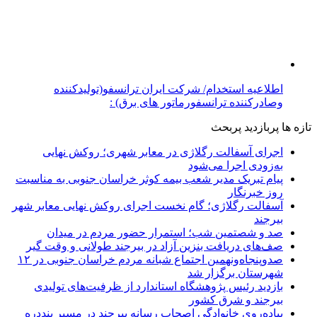
اطلاعیه استخدام/ شرکت ایران ترانسفو(تولیدکننده
وصادرکننده ترانسفورماتور های برق) :
تازه ها
پربازدید
پربحث
اجرای آسفالت رگلاژی در معابر شهری؛ روکش نهایی
به‌زودی اجرا می‌شود
پیام تبریک مدیر شعب بیمه کوثر خراسان جنوبی به مناسبت
روز خبرنگار
آسفالت رگلاژی؛ گام نخست اجرای روکش نهایی معابر شهر
بیرجند
صد و شصتمین شب؛ استمرار حضور مردم در میدان
صف‌های دریافت بنزین آزاد در بیرجند طولانی و وقت گیر
صدوپنجاه‌ونهمین اجتماع شبانه مردم خراسان جنوبی در ۱۲
شهرستان برگزار شد
بازدید رئیس پژوهشگاه استاندارد از ظرفیت‌های تولیدی
بیرجند و شرق کشور
پیاده‌روی خانوادگی اصحاب رسانه بیرجند در مسیر بنددره