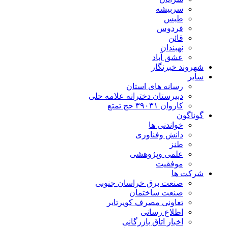
سربیشه
طبس
فردوس
قائن
نهبندان
عشق آباد
شهروند خبرنگار
سایر
رسانه های استان
دبیرستان دخترانه علامه حلی
کاروان ۳۹۰۳۱ حج تمتع
گوناگون
خواندنی ها
دانش وفناوری
طنز
علمی وپژوهشی
موفقیت
شرکت ها
صنعت برق خراسان جنوبی
صنعت ساختمان
تعاونی مصرف کویرتایر
اطلاع رسانی
اخبار اتاق بازرگانی