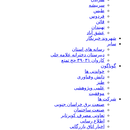
سربیشه
طبس
فردوس
قائن
نهبندان
عشق آباد
شهروند خبرنگار
سایر
رسانه های استان
دبیرستان دخترانه علامه حلی
کاروان ۳۹۰۳۱ حج تمتع
گوناگون
خواندنی ها
دانش وفناوری
طنز
علمی وپژوهشی
موفقیت
شرکت ها
صنعت برق خراسان جنوبی
صنعت ساختمان
تعاونی مصرف کویرتایر
اطلاع رسانی
اخبار اتاق بازرگانی