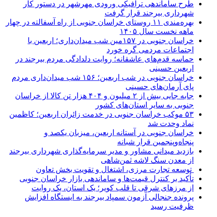
طرح ساماندهی ترافیکی ورودی مهرشهر در دستور کار
شهرداری بیرجند قرار گرفت
بهره‌مندی ۱۱ روستای خراسان جنوبی از راه آسفالته در چهار
ماهه نخست سال ۱۴۰۵
خراسان جنوبی در ۱۵۷مین شب میدان‌داری؛ اربعین با
اجتماعات مردمی گره خورد
حماسه قدم‌های عاشقانه؛ روایت دلدادگی مردم بیرجند در
اربعین حسینی
خراسان جنوبی در شب اربعین؛ ۱۵۶ شب میدان‌داری مردم
پای آرمان‌های حسینی
جابه جایی بیش از ۲ میلیون و ۴۰۴ هزار تن کالا از خراسان
جنوبی به سایر استان‌های کشور
۵۳ موکب خراسان جنوبی در خدمت زائران اربعین؛ کاظمین
نماد وحدت شد
خراسان جنوبی در آستانه اربعین، میزبان یکصد و
پنجاه‌وپنجمین قرار شبانه
بازدید میدانی مشاور و مدیر سرمایه‌گذاری شهرداری بیرجند
از معدن سنگ لاشه ثمن‌شاهی
توسعه تجارت مرزی، اشتغال و تقویت بخش تعاون
تأکید بر کنترل قیمت‌ها و ساماندهی بازار خراسان جنوبی
از مرزهای شرقی تا قلب کویر؛ یک استان، یک روایت
پرونده جنجالی آزمون سمپاد بیرجند به ایستگاه افزایش
ظرفیت رسید