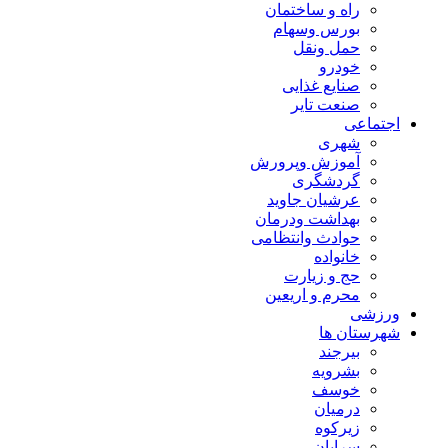
راه و ساختمان
بورس وسهام
حمل ونقل
خودرو
صنایع غذایی
صنعت تایر
اجتماعی
شهری
آموزش وپرورش
گردشگری
عرشیان جاوید
بهداشت ودرمان
حوادث وانتظامی
خانواده
حج و زیارت
محرم و اریعین
ورزشی
شهرستان ها
بیرجند
بشرویه
خوسف
درمیان
زیرکوه
سرایان