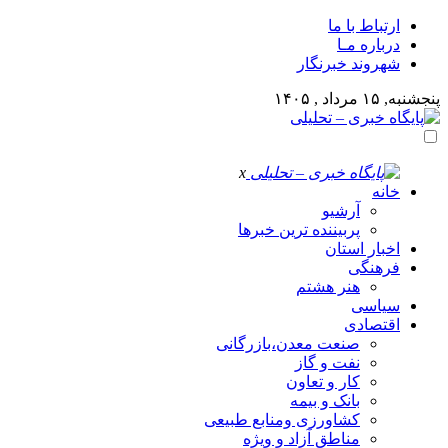
ارتباط با ما
درباره مـا
شهروند خبرنگار
پنجشنبه, ۱۵ مرداد , ۱۴۰۵
x
خانه
آرشیو
پربیننده ترین خبرها
اخبار استان
فرهنگی
هنر هشتم
سیاسی
اقتصادی
صنعت معدن،بازرگانی
نفت و گاز
کار و تعاون
بانک و بیمه
کشاورزی ومنابع طبیعی
مناطق آزاد و ویژه