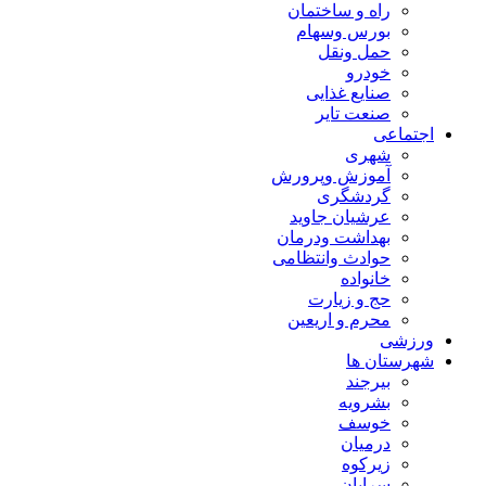
راه و ساختمان
بورس وسهام
حمل ونقل
خودرو
صنایع غذایی
صنعت تایر
اجتماعی
شهری
آموزش وپرورش
گردشگری
عرشیان جاوید
بهداشت ودرمان
حوادث وانتظامی
خانواده
حج و زیارت
محرم و اریعین
ورزشی
شهرستان ها
بیرجند
بشرویه
خوسف
درمیان
زیرکوه
سرایان