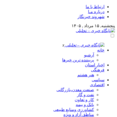
ارتباط با ما
درباره مـا
شهروند خبرنگار
پنجشنبه, ۱۵ مرداد , ۱۴۰۵
x
خانه
آرشیو
پربیننده ترین خبرها
اخبار استان
فرهنگی
هنر هشتم
سیاسی
اقتصادی
صنعت معدن،بازرگانی
نفت و گاز
کار و تعاون
بانک و بیمه
کشاورزی ومنابع طبیعی
مناطق آزاد و ویژه