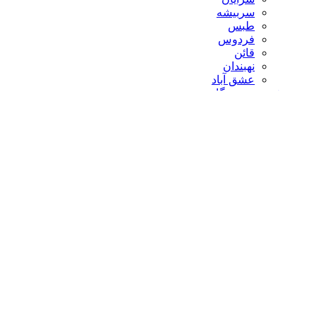
سربیشه
طبس
فردوس
قائن
نهبندان
عشق آباد
شهروند خبرنگار
سایر
رسانه های استان
دبیرستان دخترانه علامه حلی
کاروان ۳۹۰۳۱ حج تمتع
گوناگون
خواندنی ها
دانش وفناوری
طنز
علمی وپژوهشی
موفقیت
شرکت ها
صنعت برق خراسان جنوبی
صنعت ساختمان
تعاونی مصرف کویرتایر
اطلاع رسانی
اخبار اتاق بازرگانی